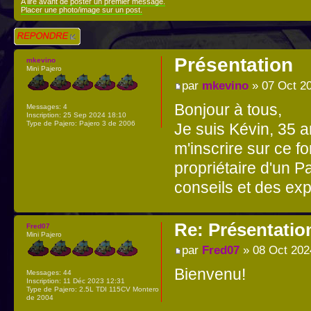
A lire avant de poster un premier message.
Placer une photo/image sur un post.
Répondre
Présentation
mkevino
Mini Pajero
par
mkevino
» 07 Oct 2
Bonjour à tous,
Messages:
4
Inscription:
25 Sep 2024 18:10
Type de Pajero:
Pajero 3 de 2006
Je suis Kévin, 35 a
m'inscrire sur ce f
propriétaire d'un P
conseils et des ex
Re: Présentatio
Fred07
Mini Pajero
par
Fred07
» 08 Oct 202
Bienvenu!
Messages:
44
Inscription:
11 Déc 2023 12:31
Type de Pajero:
2.5L TDI 115CV Montero
de 2004