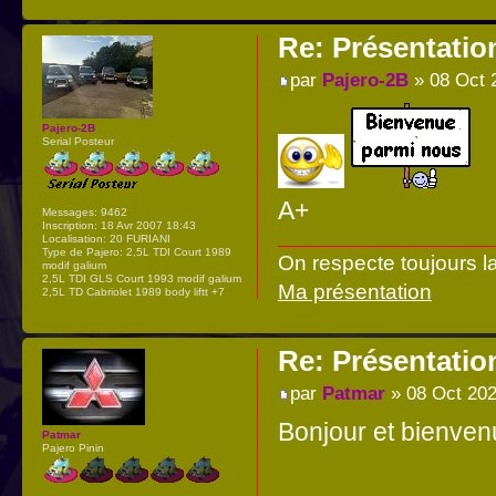
Re: Présentatio
par
Pajero-2B
» 08 Oct 
Pajero-2B
Serial Posteur
A+
Messages:
9462
Inscription:
18 Avr 2007 18:43
Localisation:
20 FURIANI
Type de Pajero:
2,5L TDI Court 1989
On respecte toujours l
modif galium
2,5L TDI GLS Court 1993 modif galium
Ma présentation
2,5L TD Cabriolet 1989 body liftt +7
Re: Présentatio
par
Patmar
» 08 Oct 202
Bonjour et bienven
Patmar
Pajero Pinin