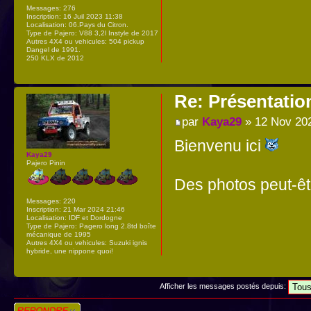
Messages:
276
Inscription:
16 Juil 2023 11:38
Localisation:
06.Pays du Citron.
Type de Pajero:
V88 3,2l Instyle de 2017
Autres 4X4 ou vehicules:
504 pickup
Dangel de 1991.
250 KLX de 2012
Re: Présentatio
par
Kaya29
» 12 Nov 20
Bienvenu ici
Kaya29
Pajero Pinin
Des photos peut-êt
Messages:
220
Inscription:
21 Mar 2024 21:46
Localisation:
IDF et Dordogne
Type de Pajero:
Pagero long 2.8td boîte
mécanique de 1995
Autres 4X4 ou vehicules:
Suzuki ignis
hybride, une nippone quoi!
Afficher les messages postés depuis:
Répondre