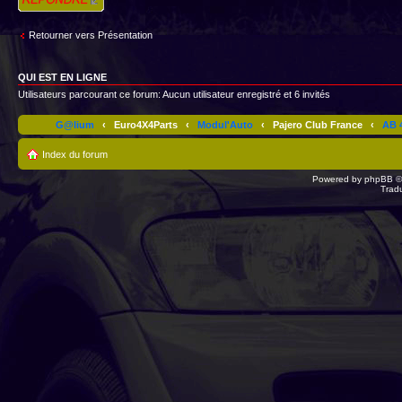
Retourner vers Présentation
QUI EST EN LIGNE
Utilisateurs parcourant ce forum: Aucun utilisateur enregistré et 6 invités
G@lium
‹
Euro4X4Parts
‹
Modul'Auto
‹
Pajero Club France
‹
AB 4
Index du forum
Powered by
phpBB
©
Trad