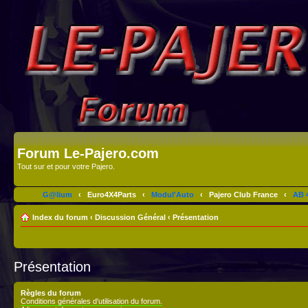
Forum Le-Pajero.com
Tout sur et pour votre Pajero.
G@lium
‹
Euro4X4Parts
‹
Modul'Auto
‹
Pajero Club France
‹
AB 4
Index du forum
‹
Discussion Général
‹
Présentation
Présentation
Règles du forum
Conditions générales d'utilisation du forum.