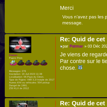
Merci
Vous n’avez pas les pe
message.
Re: Quid de ce
par
Patmar
» 03 Déc 20
Je viens de regarder
Patmar
Pajero Pinin
Par contre sur le t
chose.
Messages:
276
Inscription:
16 Juil 2023 11:38
Localisation:
06.Pays du Citron.
Type de Pajero:
V88 3,2l Instyle de 2017
Autres 4X4 ou vehicules:
504 pickup
Dangel de 1991.
250 KLX de 2012
Re: Quid de ce