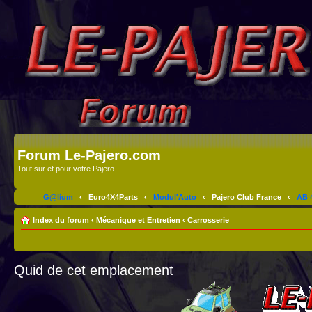
Forum Le-Pajero.com
Tout sur et pour votre Pajero.
G@lium
‹
Euro4X4Parts
‹
Modul'Auto
‹
Pajero Club France
‹
AB 4
Index du forum
‹
Mécanique et Entretien
‹
Carrosserie
Quid de cet emplacement