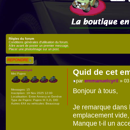
Règles du forum
Conditions générales d'utilisation du forum.
A lire avant de poster un premier message.
Placer une photo/image sur un post.
Répondre
Quid de cet e
emmanuelcyril
Mini Pajero
par
emmanuelcyril
» 03
Bonjour à tous,
Messages:
15
Inscription:
19 Nov 2025 12:00
Localisation:
Entre Annecy et Genève
Type de Pajero:
Pajero III 3,2L DID
Autres 4X4 ou vehicules:
Beaucoup
Je remarque dans 
emplacement vide, 
Manque t-il un acc