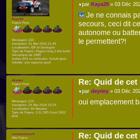
par
Kaya29
» 03 Déc 202
Je ne connais pas
Kaya29
secours, ceci dit c
Pajero Pinin
autonome ou batteri
le permettent?!
Messages:
220
Inscription:
21 Mar 2024 21:46
Localisation:
IDF et Dordogne
Type de Pajero:
Pagero long 2.8td boîte
mécanique de 1995
Autres 4X4 ou vehicules:
Suzuki ignis
hybride, une nippone quoi!
Re: Quid de ce
deydey
Pajero Pinin
par
deydey
» 03 Déc 202
oui emplacement bat
Messages:
215
Inscription:
24 Mar 2016 10:25
Localisation:
84 Maubec
Type de Pajero:
3,2L DID Court 2002
BVA
Re: Quid de ce
emmanuelcyril
Mini Pajero