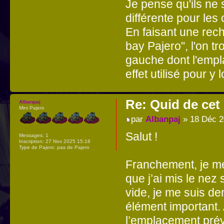
Je pense qu'ils ne
différente pour les
En faisant une rec
bay Pajero", l'on 
gauche dont l'empl
effet utilisé pour y
Re: Quid de ce
Albanpaj
Mini Pajero
par
Albanpaj
» 18 Déc 2
Salut !
Messages:
1
Inscription:
27 Nov 2025 15:18
Type de Pajero:
pas de Pajero
Franchement, je me
que j’ai mis le nez
vide, je me suis de
élément important. 
l’emplacement prévu