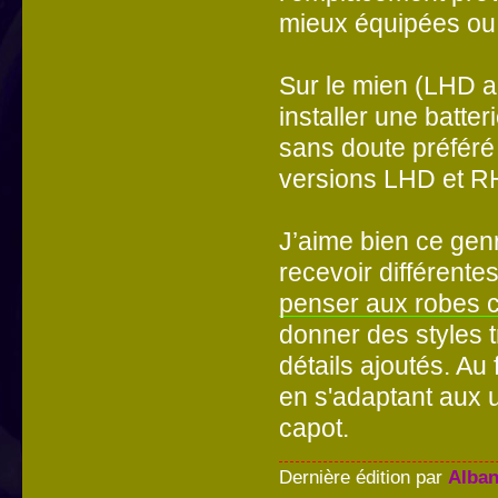
mieux équipées ou 
Sur le mien (LHD au
installer une batte
sans doute préféré 
versions LHD et RH
J’aime bien ce ge
recevoir différente
penser aux robes ch
donner des styles tr
détails ajoutés. Au 
en s'adaptant aux 
capot.
Dernière édition par
Alban