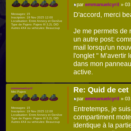
par
emmanuelcyril
» 03
D'accord, merci b
Messages:
15
Inscription:
19 Nov 2025 12:00
Localisation:
Entre Annecy et Genève
Type de Pajero:
Pajero III 3,2L DID
Autres 4X4 ou vehicules:
Beaucoup
Je me permets de r
un autre post: comm
mail lorsqu'un no
l'onglet " M’avertir
dans mon panneau d
active.
Re: Quid de ce
emmanuelcyril
Mini Pajero
par
emmanuelcyril
» 03
Entretemps, je suis
Messages:
15
Inscription:
19 Nov 2025 12:00
compartiment moteur
Localisation:
Entre Annecy et Genève
Type de Pajero:
Pajero III 3,2L DID
Autres 4X4 ou vehicules:
Beaucoup
identique à la part