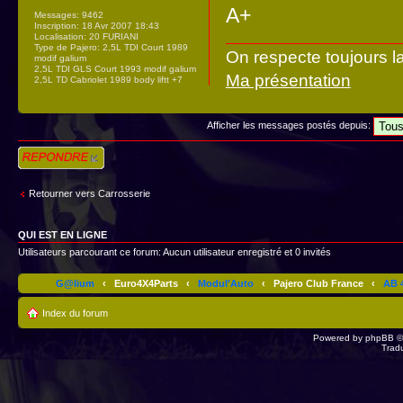
A+
Messages:
9462
Inscription:
18 Avr 2007 18:43
Localisation:
20 FURIANI
Type de Pajero:
2,5L TDI Court 1989
On respecte toujours l
modif galium
2,5L TDI GLS Court 1993 modif galium
Ma présentation
2,5L TD Cabriolet 1989 body liftt +7
Afficher les messages postés depuis:
Répondre
Retourner vers Carrosserie
QUI EST EN LIGNE
Utilisateurs parcourant ce forum: Aucun utilisateur enregistré et 0 invités
G@lium
‹
Euro4X4Parts
‹
Modul'Auto
‹
Pajero Club France
‹
AB 4
Index du forum
Powered by
phpBB
©
Trad