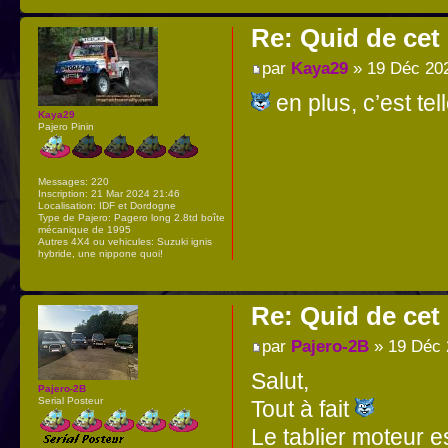
Re: Quid de ce
par
Kaya29
» 19 Déc 20
en plus, c’est t
Kaya29
Pajero Pinin
Messages:
220
Inscription:
21 Mar 2024 21:46
Localisation:
IDF et Dordogne
Type de Pajero:
Pagero long 2.8td boîte
mécanique de 1995
Autres 4X4 ou vehicules:
Suzuki ignis
hybride, une nippone quoi!
Re: Quid de ce
par
Pajero-2B
» 19 Déc 
Salut,
Pajero-2B
Serial Posteur
Tout à fait
Le tablier moteur