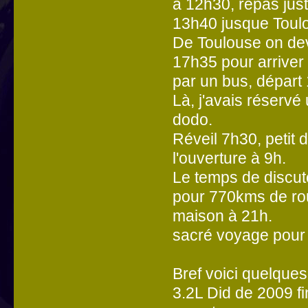
à 12h30, repas just
13h40 jusque Toul
De Toulouse on dev
17h35 pour arriver 
par un bus, départ 
Là, j'avais réservé 
dodo.
Réveil 7h30, petit 
l'ouverture à 9h.
Le temps de discute
pour 770kms de rout
maison à 21h.
sacré voyage pour
Bref voici quelque
3.2L Did de 2009 f