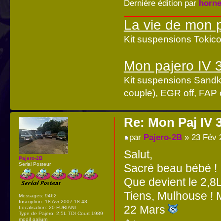
Dernière édition par
horne
La vie de mon 
Kit suspensions Toki
Mon pajero IV 
Kit suspensions Sandk
couple), EGR off, FAP o
Re: Mon Paj IV 
par
Pajero-2B
» 23 Fév 
Salut,
Pajero-2B
Serial Posteur
Sacré beau bébé !
Que devient le 2,8
Tiens, Mulhouse ! Mo
Messages:
9462
Inscription:
18 Avr 2007 18:43
22 Mars
Localisation:
20 FURIANI
Type de Pajero:
2,5L TDI Court 1989
modif galium