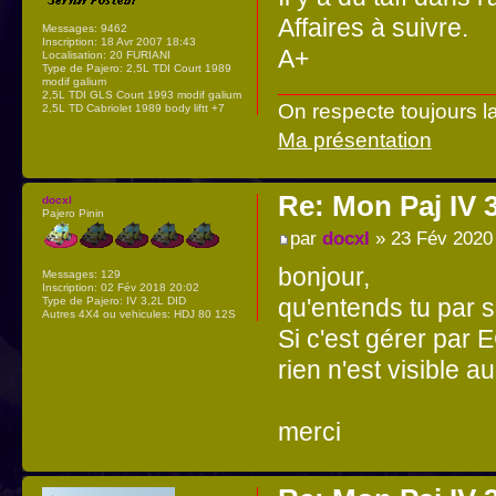
Affaires à suivre.
Messages:
9462
Inscription:
18 Avr 2007 18:43
A+
Localisation:
20 FURIANI
Type de Pajero:
2,5L TDI Court 1989
modif galium
2,5L TDI GLS Court 1993 modif galium
On respecte toujours l
2,5L TD Cabriolet 1989 body liftt +7
Ma présentation
Re: Mon Paj IV 
docxl
Pajero Pinin
par
docxl
» 23 Fév 2020
bonjour,
Messages:
129
Inscription:
02 Fév 2018 20:02
qu'entends tu par 
Type de Pajero:
IV 3,2L DID
Autres 4X4 ou vehicules:
HDJ 80 12S
Si c'est gérer par E
rien n'est visible 
merci