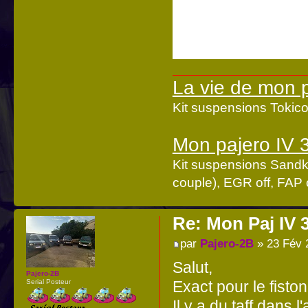
La vie de mon 
Kit suspensions Toki
Mon pajero IV 
Kit suspensions Sandk
couple), EGR off, FAP o
Re: Mon Paj IV 
par
Pajero-2B
» 23 Fév 
Salut,
Pajero-2B
Serial Posteur
Exact pour le fist
Il y a du taff dans l