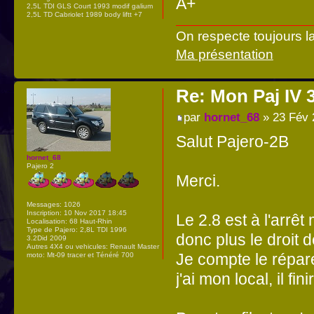
A+
2,5L TDI GLS Court 1993 modif galium
2,5L TD Cabriolet 1989 body liftt +7
On respecte toujours l
Ma présentation
Re: Mon Paj IV 
par
hornet_68
» 23 Fév 
Salut Pajero-2B
hornet_68
Pajero 2
Merci.
Messages:
1026
Inscription:
10 Nov 2017 18:45
Le 2.8 est à l'arrêt
Localisation:
68 Haut-Rhin
Type de Pajero:
2,8L TDI 1996
donc plus le droit d
3.2Did 2009
Autres 4X4 ou vehicules:
Renault Master
Je compte le répar
moto: Mt-09 tracer et Ténéré 700
j'ai mon local, il f