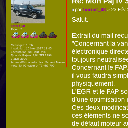
Re: Mon Paj IV 
par
hornet_68
» 23 Fév 
Salut.
hornet_68
Pajero 2
Extrait du mail reç
"Concernant la van
Messages:
1026
Inscription:
10 Nov 2017 18:45
électronique directe
Localisation:
68 Haut-Rhin
Type de Pajero:
2,8L TDI 1996
toujours neutralisé
3.2Did 2009
Autres 4X4 ou vehicules:
Renault Master
Concernant le FAP, 
moto: Mt-09 tracer et Ténéré 700
il vous faudra simp
physiquement.
L’EGR et le FAP so
d’une optimisation 
Ces deux modificat
ces éléments ne so
de défaut moteur a