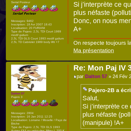
Serial Posteur
Si j’interprète ce 
plus néfaste (pollu
Donc, on nous ment
Messages:
9462
Inscription:
18 Avr 2007 18:43
A+
Localisation:
20 FURIANI
Type de Pajero:
2,5L TDI Court 1989
modif galium
2,5L TDI GLS Court 1993 modif galium
On respecte toujours l
2,5L TD Cabriolet 1989 body liftt +7
Ma présentation
Re: Mon Paj IV 
par
Dalton 57
» 24 Fév 
Pajero-2B a écri
Dalton 57
Salut,
Pajero 3
Si j’interprète c
plus néfaste (pol
Messages:
2804
Inscription:
16 Jan 2011 12:25
Localisation:
Lorraine / Moselle / Pays de
(manipule) !A+
Bitche
Type de Pajero:
2,5L TDI GLS 1993
Autres 4X4 ou vehicules:
Mitsu L 200 K