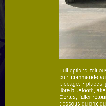
Full options, toit o
cuir, commande au 
blocage, 7 places, j
libre bluetooth, atte
Certes, l'aller reto
dessous du prix du