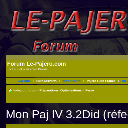
Forum Le-Pajero.com
Tout sur et pour votre Pajero.
G@lium
‹
Euro4X4Parts
‹
Modul'Auto
‹
Pajero Club France
‹
AB 4
Index du forum
‹
Préparations, Optimisations.
‹
Perso
Mon Paj IV 3.2Did (réfe