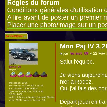
Règles du forum
Conditions générales d'utilisation 
A lire avant de poster un premier
Placer une photo/image sur un pos
Répondre
Mon Paj IV 3.2
par
hornet_68
» 22 Fév 
Salut l'équipe.
hornet_68
Pajero 2
Je viens aujourd'h
hier à Rodez.
Messages:
1026
Inscription:
10 Nov 2017 18:45
Oui j'ai fais des b
Localisation:
68 Haut-Rhin
Type de Pajero:
2,8L TDI 1996
3.2Did 2009
Autres 4X4 ou vehicules:
Renault Master
moto: Mt-09 tracer et Ténéré 700
Départ jeudi en tra