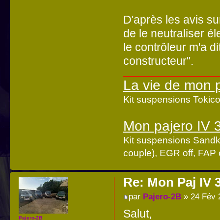
D'après les avis su
de le neutraliser él
le contrôleur m'a d
constructeur".
La vie de mon 
Kit suspensions Toki
Mon pajero IV 
Kit suspensions Sandk
couple), EGR off, FAP o
Re: Mon Paj IV 
par
Pajero-2B
» 24 Fév 
Salut,
Pajero-2B