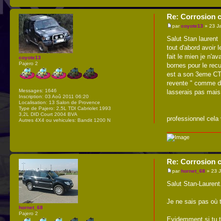
Re: Corrosion c
par
coyote13
» 23 J
Salut Stan laurent
tout d'abord avoir 
fait le mien je n'a
coyote13
Pajero 2
bornes pour le recu
est a son 3eme CT e
revente " comme dit
Messages:
1646
lasserais pas mais 
Inscription:
03 Aoû 2011 06:20
Localisation:
13 Salon de Provence
Type de Pajero:
2,5L TDI Cabriolet 1993
3,2L DID Court 2004 BVA
professionnel cela
Autres 4X4 ou vehicules:
Bandit 1200 N
Re: Corrosion c
par
hornet_68
» 23 
Salut Stan-Laurent
Je ne sais pas où 
hornet_68
Pajero 2
Evidemment si tu t