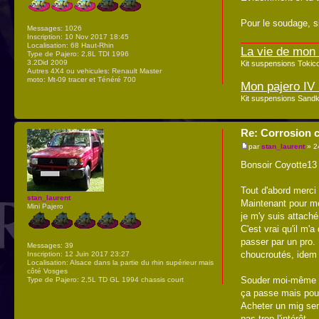
Pour le soudage, si
Messages:
1026
Inscription:
10 Nov 2017 18:45
Localisation:
68 Haut-Rhin
La vie de mon
Type de Pajero:
2,8L TDI 1996
3.2Did 2009
Kit suspensions Toki
Autres 4X4 ou vehicules:
Renault Master
moto: Mt-09 tracer et Ténéré 700
Mon pajero IV 
Kit suspensions Sandk
Re: Corrosion c
par
stan_laurent
» 2
Bonsoir Coyotte13 
Tout d'abord merci
stan_laurent
Maintenant pour mo
Mini Pajero
je m'y suis attaché
C'est vrai qu'il m'
passer par un pro. 
Messages:
39
choucroutés, idem 
Inscription:
12 Juin 2017 23:27
Localisation:
Alsace dans la partie du rhin supérieur mais
côté Vosges
Souder moi-même me
Type de Pajero:
2,5L TD GL 1994 chassis court
ça passe mais pour 
Acheter un mig semi
pas trop l'intérêt.