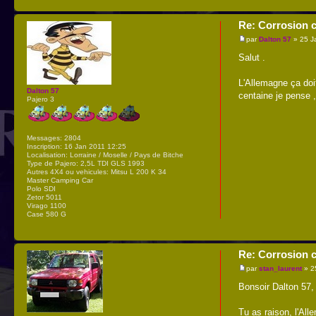
Re: Corrosion c
par
Dalton 57
» 25 J
Salut .
L'Allemagne ça doi
Dalton 57
centaine je pense ,
Pajero 3
Messages:
2804
Inscription:
16 Jan 2011 12:25
Localisation:
Lorraine / Moselle / Pays de Bitche
Type de Pajero:
2,5L TDI GLS 1993
Autres 4X4 ou vehicules:
Mitsu L 200 K 34
Master Camping Car
Polo SDI
Zetor 5011
Virago 1100
Case 580 G
Re: Corrosion c
par
stan_laurent
» 2
Bonsoir Dalton 57,
Tu as raison, l'All