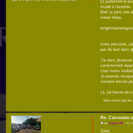
Et justement le pr
recalé à l'examen.
Bref, je joins une 
mieux hélas.
longeronarrieregau
Autre précision, j'
pas du tout dans qu
J'ai donc plusieurs
correctement réparé
c'est moins visible)
Je pourrais essayer
n'empire encore pl
Là, j'ai besoin de 
Vous n’avez pas les 
Re: Corrosion c
par
Pajero-2B
» 22 J
Salut,