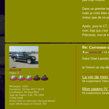
Dans un premier tem
mais je crois bien 
mieux que de se poi
Après, pour le CT,
mon Jojo (ça c'est
Précision, moi et 
Re: Corrosion c
par
hornet_68
» 24 
Salut Stan-Laurent
je t'envoi un mp de
hornet_68
Pajero 2
La vie de mon
Kit suspensions Toki
Messages:
1026
Mon pajero IV 
Inscription:
10 Nov 2017 18:45
Localisation:
68 Haut-Rhin
Kit suspensions Sandk
Type de Pajero:
2,8L TDI 1996
3.2Did 2009
Autres 4X4 ou vehicules:
Renault Master
moto: Mt-09 tracer et Ténéré 700