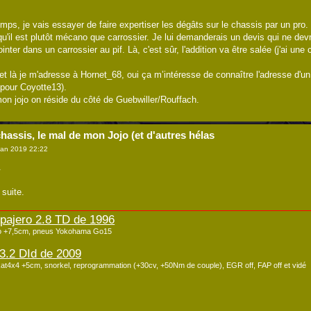
ps, je vais essayer de faire expertiser les dégâts sur le chassis par un pro. J
qu'il est plutôt mécano que carrossier. Je lui demanderais un devis qui ne dev
nter dans un carrossier au pif. Là, c'est sûr, l'addition va être salée (j'ai une
 et là je m'adresse à Hornet_68, oui ça m’intéresse de connaître l'adresse d'u
 pour Coyotte13).
mon jojo on réside du côté de Guebwiller/Rouffach.
hassis, le mal de mon Jojo (et d'autres hélas
Jan 2019 22:22
.
 suite.
 pajero 2.8 TD de 1996
co +7,5cm, pneus Yokohama Go15
3.2 DId de 2009
at4x4 +5cm, snorkel, reprogrammation (+30cv, +50Nm de couple), EGR off, FAP off et vidé