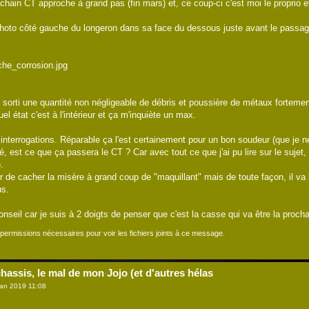
ochain CT approche à grand pas (fin mars) et, ce coup-ci c'est moi le proprio 
photo côté gauche du longeron dans sa face du dessous juste avant le passage d
che_corrosion.jpg
ai sorti une quantité non négligeable de débris et poussière de métaux forteme
el état c'est à l'intérieur et ça m'inquiète un max.
 interrogations. Réparable ça l'est certainement pour un bon soudeur (que je 
, est ce que ça passera le CT ? Car avec tout ce que j'ai pu lire sur le sujet, 
.
 de cacher la misère à grand coup de "maquillant" mais de toute façon, il va b
us.
conseil car je suis à 2 doigts de penser que c'est la casse qui va être la proc
permissions nécessaires pour voir les fichiers joints à ce message.
hassis, le mal de mon Jojo (et d'autres hélas
an 2019 11:08