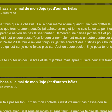
hassis, le mal de mon Jojo (et d'autres hélas
an 2019 20:51
les trous qui a le chassis ,il a l'air car meme abimé quand tu va bien gratter le 
vais que tres rarement soudés j'ai achete un mig et je me suis lancé au point ou
perer je ne voulais pas laissé tomber .Demonter une caisse jamais fait et pourt
t il est encore passe "bon le dernier normalement mais un autre controleur acc
 Pajero 2B la rouille reviens toujours ,je fais souvent des rustines pour bouch
ce qui est sur je ne le ferais plus car c'est un sacre boulot .Si je peux te rens
 va te couter un oeil un bras et deux jambes mais apres tu sera peut etre tra
hassis, le mal de mon Jojo (et d'autres hélas
Jan 2019 23:39
.
tu fais passer ton Ct mais mon contrôleur n'est vraiment pas casse couille.
e pointe avec un disque en moins et sans feux, le mec va te dire de repasser. 