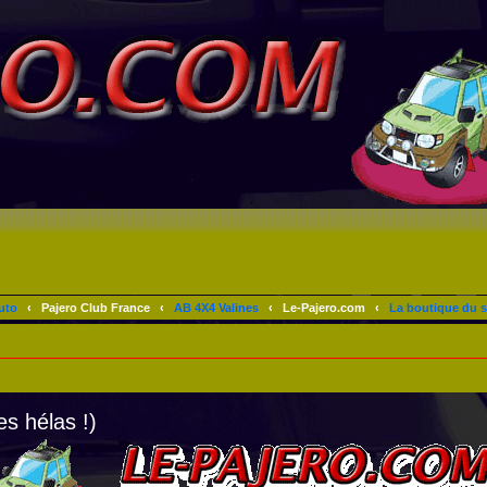
uto
‹
Pajero Club France
‹
AB 4X4 Valines
‹
Le-Pajero.com
‹
La boutique du s
es hélas !)