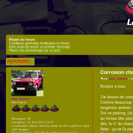
Règles du forum
Conditions générales d'utilisation du forum.
A lire avant de poster un premier message.
Placer une photo/image sur un post.
Répondre
Corrosion cha
par
stan_laurent
» 2
Bonjour à tous,
J'ai besoin de con
stan_laurent
Comme beaucoup d'au
Mini Pajero
longerons arrières.
Sur un parking, j'a
au niveau des passa
Messages:
39
Inscription:
12 Juin 2017 23:27
dire, le n° du chass
Localisation:
Alsace dans la partie du rhin supérieur mais
Note : ça ne l'a p
côté Vosges
Type de Pajero:
2,5L TD GL 1994 chassis court