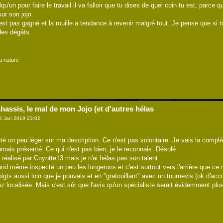
u'un pour faire le travail il va falloir que tu dises de quel coin tu est, parce q
sur son jojo.
est pas gagné et la rouille a tendance à revenir malgré tout. Je pense que si tu
des dégâts.
a nature
hassis, le mal de mon Jojo (et d'autres hélas
2 Jan 2019 23:02
été un peu léger sur ma description. Ce n'est pas volontaire. Je vais la compl
amais présenté. Ce qui n'est pas bien, je le reconnais. Désolé.
il réalisé par Coyotte13 mais je n'ai hélas pas son talent.
and même inspecté un peu les longerons et c'est surtout vers l'arrière que ce n'
igts aussi loin que je pouvais et en "gratouillant" avec un tournevis (ok d'acco
z localisée. Mais c'est sûr que l'avis qu'un spécialiste serait évidemment plu