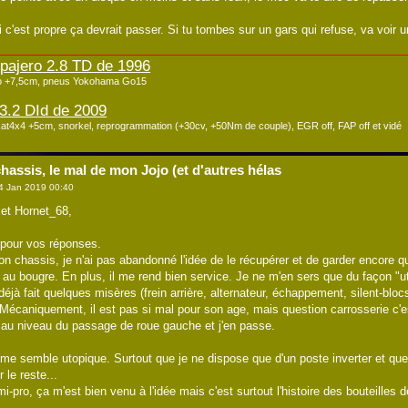
 c'est propre ça devrait passer. Si tu tombes sur un gars qui refuse, va voir u
 pajero 2.8 TD de 1996
co +7,5cm, pneus Yokohama Go15
3.2 DId de 2009
at4x4 +5cm, snorkel, reprogrammation (+30cv, +50Nm de couple), EGR off, FAP off et vidé
hassis, le mal de mon Jojo (et d'autres hélas
4 Jan 2019 00:40
et Hornet_68,
 pour vos réponses.
n chassis, je n'ai pas abandonné l'idée de le récupérer et de garder encore q
 au bougre. En plus, il me rend bien service. Je ne m'en sers que du façon "utili
a déjà fait quelques misères (frein arrière, alternateur, échappement, silent-blo
Mécaniquement, il est pas si mal pour son age, mais question carrosserie c'es
au niveau du passage de roue gauche et j'en passe.
 semble utopique. Surtout que je ne dispose que d'un poste inverter et que j
le reste...
-pro, ça m'est bien venu à l'idée mais c'est surtout l'histoire des bouteilles de