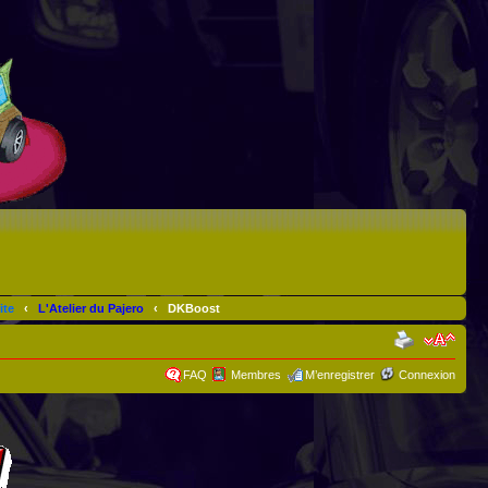
ite
‹
L'Atelier du Pajero
‹
DKBoost
FAQ
Membres
M’enregistrer
Connexion