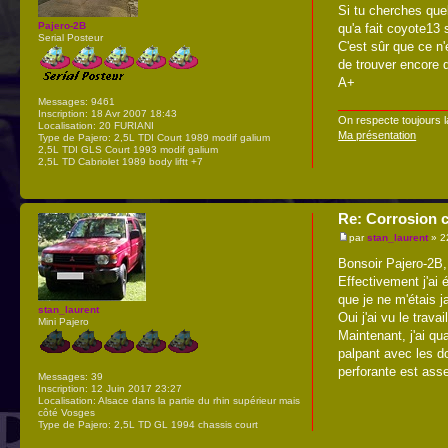
Si tu cherches quelq
Pajero-2B
qu'a fait coyote13 
Serial Posteur
C'est sûr que ce n'
de trouver encore 
A+
Messages:
9461
Inscription:
18 Avr 2007 18:43
On respecte toujours l
Localisation:
20 FURIANI
Ma présentation
Type de Pajero:
2,5L TDI Court 1989 modif galium
2,5L TDI GLS Court 1993 modif galium
2,5L TD Cabriolet 1989 body liftt +7
Re: Corrosion c
par
stan_laurent
» 2
Bonsoir Pajero-2B,
Effectivement j'ai 
que je ne m'étais j
stan_laurent
Oui j'ai vu le trava
Mini Pajero
Maintenant, j'ai qu
palpant avec les do
perforante est asse
Messages:
39
Inscription:
12 Juin 2017 23:27
Localisation:
Alsace dans la partie du rhin supérieur mais
côté Vosges
Type de Pajero:
2,5L TD GL 1994 chassis court