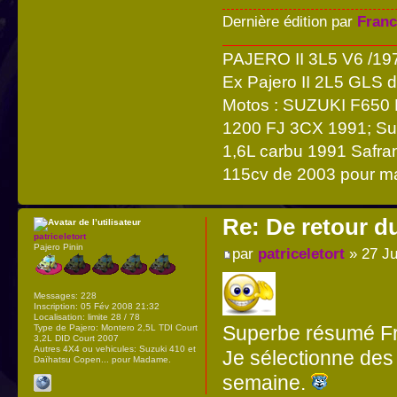
Dernière édition par
Franc
PAJERO II 3L5 V6 /197
Ex Pajero II 2L5 GLS
Motos : SUZUKI F650
1200 FJ 3CX 1991; Suz
1,6L carbu 1991 Safra
115cv de 2003 pour 
Re: De retour d
patriceletort
Pajero Pinin
par
patriceletort
» 27 Ju
Messages:
228
Inscription:
05 Fév 2008 21:32
Localisation:
limite 28 / 78
Superbe résumé Fr
Type de Pajero:
Montero 2,5L TDI Court
3,2L DID Court 2007
Autres 4X4 ou vehicules:
Suzuki 410 et
Je sélectionne des 
Daïhatsu Copen... pour Madame.
semaine.