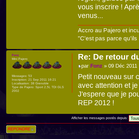
vous inscrire ! Aprè
venus...
Accro au Pajero et incu
"C'est pas parce qu'ils
Re: De retour d
Fonz
Mini Pajero
par
Fonz
» 09 Déc 2011 
Petit nouveau sur 
Messages:
53
Inscription:
21 Sep 2011 16:21
avec attention et je
Localisation:
38 Grenoble
Type de Pajero:
Sport 2,5L TDI GLS
2002
J'espere que je pou
REP 2012 !
Afficher les messages postés depuis:
Répondre