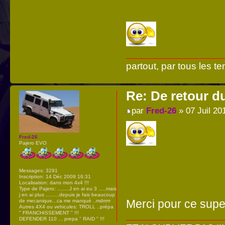
partout, par tous les te
Re: De retour d
par
Fred-26
» 07 Juil 20
Fred-26
Pajero EVO
Messages:
3291
Inscription:
14 Déc 2009 16:31
Localisation:
dans mon 4x4 !!!
Type de Pajero:
........J en ai eu 3 .....mais
j en ai plus .........depuis je fais beaucoup
Merci pour ce sup
de mecanique...ca me manqué ..mdrrrrr
Autres 4X4 ou vehicules:
TROLL ..prépa
" FRANCHISSEMENT " !!!
DEFENDER 110 ... prepa " RAID " !!!