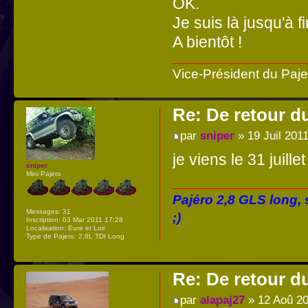
OK.
Je suis là jusqu'à fi
A bientôt !
Vice-Président du Paj
Re: De retour d
par
sniper
» 19 Juil 2011
je viens le 31 juillet
sniper
Mini Pajero
Pajéro 2,8 GLS long,
Messages:
31
;)
Inscription:
03 Mar 2011 17:28
Localisation:
Eure et Loir
Type de Pajero:
2,8L TDI Long
Re: De retour d
par
alapaj27
» 12 Aoû 20