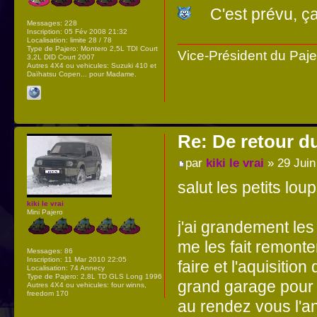
C'est prévu, ça
Messages:
228
Inscription:
05 Fév 2008 21:32
Localisation:
limite 28 / 78
Type de Pajero:
Montero 2,5L TDI Court
Vice-Président du Paj
3,2L DID Court 2007
Autres 4X4 ou vehicules:
Suzuki 410 et
Daïhatsu Copen... pour Madame.
Re: De retour d
par
kiki le vrai
» 29 Juin
salut les petits loup
kiki le vrai
Mini Pajero
j'ai grandement les
me les fait remonte
Messages:
86
Inscription:
11 Mar 2010 22:05
faire et l'aquisitio
Localisation:
74 Annecy
Type de Pajero:
2,8L TD GLS Long 1996
grand garage pour m
Autres 4X4 ou vehicules:
four winns,
freedom 170
au rendez vous l'a