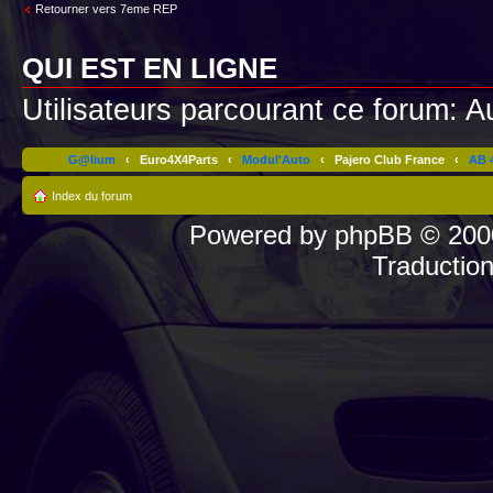
Retourner vers 7eme REP
QUI EST EN LIGNE
Utilisateurs parcourant ce forum: Au
G@lium
‹
Euro4X4Parts
‹
Modul'Auto
‹
Pajero Club France
‹
AB 4
Index du forum
Powered by
phpBB
© 2000
Traductio