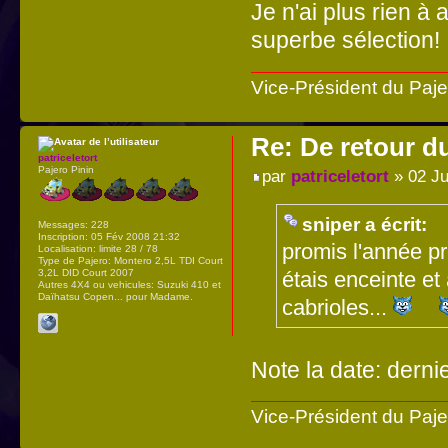
Je n'ai plus rien à
superbe sélection!
Vice-Président du Paj
Re: De retour d
patriceletort
Pajero Pinin
par
patriceletort
» 02 Ju
sniper a écrit:
Messages:
228
Inscription:
05 Fév 2008 21:32
promis l'année p
Localisation:
limite 28 / 78
Type de Pajero:
Montero 2,5L TDI Court
3,2L DID Court 2007
étais enceinte et
Autres 4X4 ou vehicules:
Suzuki 410 et
Daïhatsu Copen... pour Madame.
cabrioles...
Note la date: derni
Vice-Président du Paj