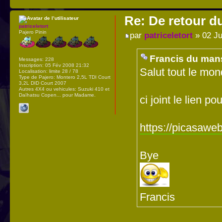
Re: De retour d
patriceletort
Pajero Pinin
par
patriceletort
» 02 Ju
Francis du mans
Messages:
228
Inscription:
05 Fév 2008 21:32
Salut tout le mon
Localisation:
limite 28 / 78
Type de Pajero:
Montero 2,5L TDI Court
3,2L DID Court 2007
Autres 4X4 ou vehicules:
Suzuki 410 et
Daïhatsu Copen... pour Madame.
ci joint le lien 
https://picasaweb
Bye
Francis