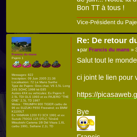
Bon TT à tous !
Vice-Président du Paj
Re: De retour d
par
Francis du mans
» 3
Francis du mans
Salut tout le monde
Pajero 1
Messages:
822
ci joint le lien po
Inscription:
09 Juin 2005 21:36
Localisation:
72 Le Mans Sarthe
Type de Pajero:
Gros chat, V6 3,5L Long
24S SOHC 1998 kit E85
https://picasaweb.
Autres 4X4 ou vehicules:
Ex Pajero II
2,5L TDI GLS 1993 et ex PAJERO "THE
ONE" 2,5L TD 1987
Motos : TRIUMPH 900 TIGER carbu de
96 ex SUZUKI F650 Freewind; ex BMW
Bye
K1100LT
Ex YAMAHA 1200 FJ 3CX 1991 et ex
Suzuki 750GS 125 DTLC Ténéré
Mitsubishi Carisma 1l9 Did Vitara 1,6L
carbu 1991, Safrane 2,1L TD
Francis