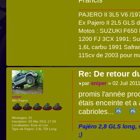
PAJERO II 3L5 V6 /197
Ex Pajero II 2L5 GLS
Motos : SUZUKI F650
1200 FJ 3CX 1991; Suz
1,6L carbu 1991 Safra
115cv de 2003 pour 
Re: De retour d
par
sniper
» 02 Juil 201
promis l'année pro
sniper
étais enceinte et a
Mini Pajero
cabrioles...
Messages:
31
Inscription:
03 Mar 2011 17:28
Pajéro 2,8 GLS long,
Localisation:
Eure et Loir
Type de Pajero:
2,8L TDI Long
;)