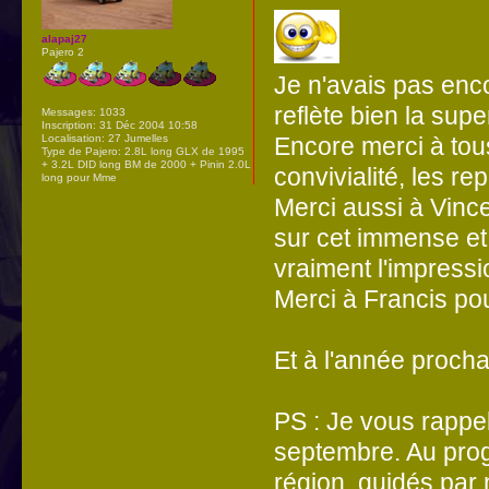
alapaj27
Pajero 2
Je n'avais pas encor
reflète bien la su
Messages:
1033
Inscription:
31 Déc 2004 10:58
Encore merci à tou
Localisation:
27 Jumelles
Type de Pajero:
2.8L long GLX de 1995
+ 3.2L DID long BM de 2000 + Pinin 2.0L
convivialité, les rep
long pour Mme
Merci aussi à Vinc
sur cet immense et 
vraiment l'impressi
Merci à Francis po
Et à l'année proch
PS : Je vous rappel
septembre. Au prog
région, guidés par