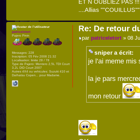
ET N OUBLIEZ PAS !!!
....Allias ""COUILLUS"" 
Re: De retour d
patriceletort
Pajero Pinin
par
patriceletort
» 08 Ju
sniper a écrit:
Messages:
228
Inscription:
05 Fév 2008 21:32
je l'ai meme mis 
Localisation:
limite 28 / 78
Type de Pajero:
Montero 2,5L TDI Court
3,2L DID Court 2007
Autres 4X4 ou vehicules:
Suzuki 410 et
Daïhatsu Copen... pour Madame.
la je pars mercre
mon retour