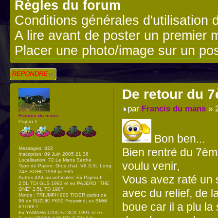
Règles du forum
Conditions générales d'utilisation 
A lire avant de poster un premier
Placer une photo/image sur un pos
Répondre
De retour du 7
par
Francis du mans
» 2
Francis du mans
Pajero 1
Bon ben...
Messages:
822
Bien rentré du 7ème
Inscription:
09 Juin 2005 21:36
Localisation:
72 Le Mans Sarthe
voulu venir,
Type de Pajero:
Gros chat, V6 3,5L Long
24S SOHC 1998 kit E85
Vous avez raté un 
Autres 4X4 ou vehicules:
Ex Pajero II
2,5L TDI GLS 1993 et ex PAJERO "THE
ONE" 2,5L TD 1987
avec du relief, de l
Motos : TRIUMPH 900 TIGER carbu de
96 ex SUZUKI F650 Freewind; ex BMW
boue car il a plu 
K1100LT
Ex YAMAHA 1200 FJ 3CX 1991 et ex