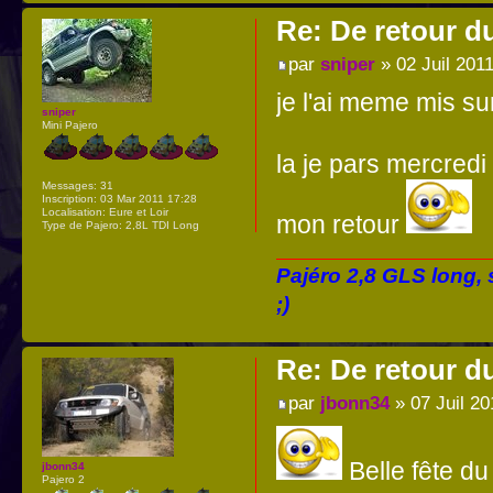
Re: De retour d
par
sniper
» 02 Juil 201
je l'ai meme mis su
sniper
Mini Pajero
la je pars mercredi
Messages:
31
Inscription:
03 Mar 2011 17:28
Localisation:
Eure et Loir
mon retour
Type de Pajero:
2,8L TDI Long
Pajéro 2,8 GLS long,
;)
Re: De retour d
par
jbonn34
» 07 Juil 20
Belle fête du
jbonn34
Pajero 2