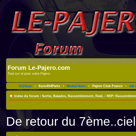
Forum Le-Pajero.com
Tout sur et pour votre Pajero.
G@lium
‹
Euro4X4Parts
‹
Modul'Auto
‹
Pajero Club France
‹
AB 4
Index du forum
‹
Sortie, Balades, Rassemblement, Raid.
‹
REP: Rassembleme
De retour du 7ème..cie