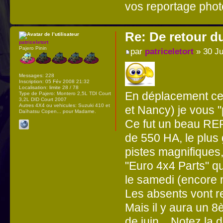
vos reportage photo
Re: De retour d
patriceletort
Pajero Pinin
par
patriceletort
» 30 Ju
Messages:
228
Inscription:
05 Fév 2008 21:32
Localisation:
limite 28 / 78
En déplacement cet
Type de Pajero:
Montero 2,5L TDI Court
3,2L DID Court 2007
Autres 4X4 ou vehicules:
Suzuki 410 et
et Nancy) je vous 
Daïhatsu Copen... pour Madame.
Ce fut un beau REP
de 550 HA, le plus
pistes magnifiques
"Euro 4x4 Parts" qu
le samedi (encore 
Les absents vont re
Mais il y aura un
de juin... Notez la