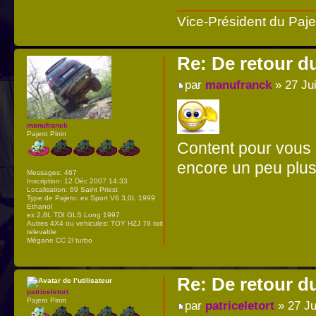
Vice-Président du Paj
Re: De retour d
par
manufranck
» 27 Ju
manufranck
Pajero Pinin
Content pour vous 
encore un peu plus
Messages:
467
Inscription:
12 Déc 2007 14:33
Localisation:
69 Saint Priest
Type de Pajero:
ex Sport V6 3,0L 1999
Ethanol
ex 2,8L TDI GLS Long 1997
Autres 4X4 ou vehicules:
TOY HZJ 78 toit
relevable
Mégane CC 2l turbo
Re: De retour d
patriceletort
Pajero Pinin
par
patriceletort
» 27 Ju