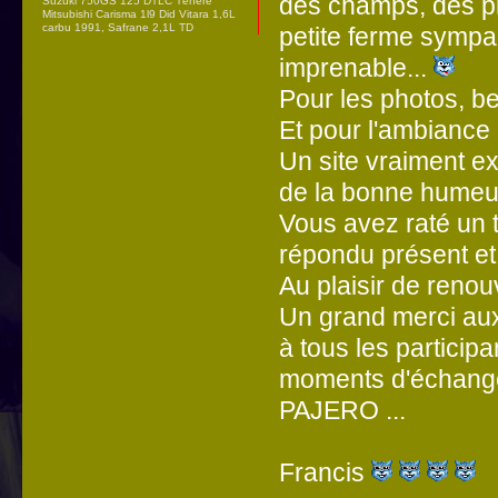
des champs, des pra
Suzuki 750GS 125 DTLC Ténéré
Mitsubishi Carisma 1l9 Did Vitara 1,6L
carbu 1991, Safrane 2,1L TD
petite ferme sympa
imprenable...
Pour les photos, ben
Et pour l'ambiance 
Un site vraiment e
de la bonne humeur
Vous avez raté un t
répondu présent et
Au plaisir de renou
Un grand merci aux 
à tous les particip
moments d'échanges
PAJERO ...
Francis