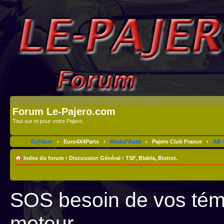
Forum Le-Pajero.com
Tout sur et pour votre Pajero.
G@lium
‹
Euro4X4Parts
‹
Modul'Auto
‹
Pajero Club France
‹
AB 4
Index du forum
‹
Discussion Général
‹
TSF, Blabla, Bistrot.
SOS besoin de vos tém
moteur