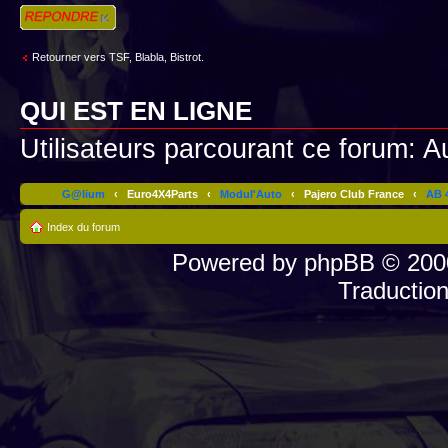
Répondre
Retourner vers TSF, Blabla, Bistrot.
QUI EST EN LIGNE
Utilisateurs parcourant ce forum: Au
G@lium
‹
Euro4X4Parts
‹
Modul'Auto
‹
Pajero Club France
‹
AB 4
Index du forum
Powered by
phpBB
© 2000
Traductio