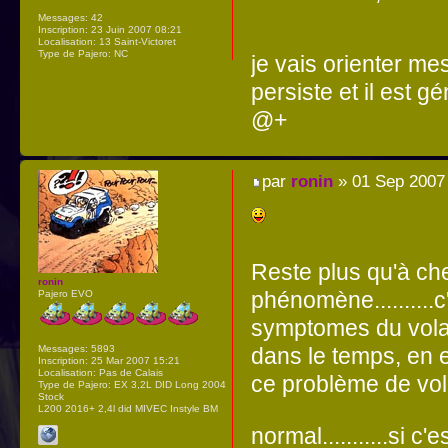
Messages:
42
Inscription:
23 Juin 2007 08:21
Localisation:
13 Saint-Victoret
Type de Pajero:
NC
je vais orienter me
persiste et il est g
@+
par
ronin
» 01 Sep 2007
Reste plus qu'à che
ronin
phénomène..........
Pajero EVO
symptomes du volant
Messages:
5893
dans le temps, en 
Inscription:
25 Mar 2007 15:21
Localisation:
Pas de Calais
ce problème de volant
Type de Pajero:
EX 3,2L DID Long 2004
Stock
L200 2016+ 2,4l did MIVEC Instyle BM
normal...........si c