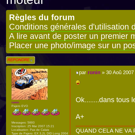
Règles du forum
Conditions générales d'utilisation 
A lire avant de poster un premier
Placer une photo/image sur un pos
Répondre
par
ronin
» 30 Aoû 2007
Ok........dans tous 
ronin
Pajero EVO
A+
Messages:
5893
Inscription:
25 Mar 2007 15:21
QUAND CELA NE VA PA
Localisation:
Pas de Calais
Type de Pajero:
EX 3,2L DID Long 2004