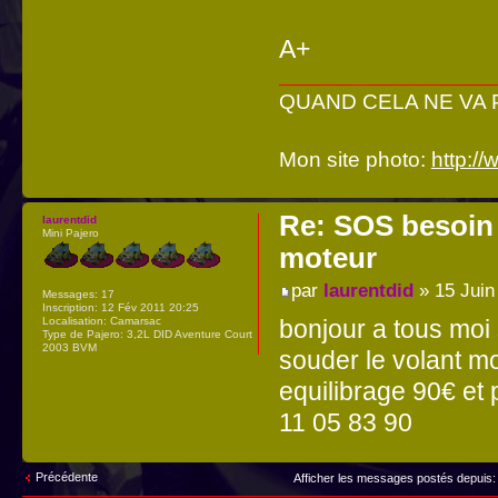
A+
QUAND CELA NE VA PA
Mon site photo:
http:/
Re: SOS besoin 
laurentdid
Mini Pajero
moteur
par
laurentdid
» 15 Juin
Messages:
17
Inscription:
12 Fév 2011 20:25
Localisation:
Camarsac
bonjour a tous moi s
Type de Pajero:
3,2L DID Aventure Court
2003 BVM
souder le volant mo
equilibrage 90€ et
11 05 83 90
Précédente
Afficher les messages postés depuis