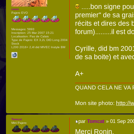
.....bon signe pour
ronin
premier" de sa grais
Pajero EVO
récits et dires de
Messages:
5893
forum).........il es
Inscription:
25 Mar 2007 15:21
Localisation:
Pas de Calais
Type de Pajero:
EX 3,2L DID Long 2004
Stock
Cyrille, did bm 200
L200 2016+ 2,4l did MIVEC Instyle BM
de sa boite) et ave
A+
QUAND CELA NE VA PA
Mon site photo:
http:/
Tomcat
par
Tomcat
» 01 Sep 20
Mini Pajero
Merci Ronin,