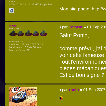
Stock
L200 2016+ 2,4l did MIVEC Instyle BM
Mon site photo:
http:/
Tomcat
par
Tomcat
» 01 Sep 200
Mini Pajero
Salut Ronin,
Messages:
42
Inscription:
23 Juin 2007 08:21
comme prévu, j'ai d
Localisation:
13 Saint-Victoret
Type de Pajero:
NC
voir cette fameuse 
Tout l'environnemen
pièces mécaniques 
Est ce bon signe ?
par
ronin
» 01 Sep 2007