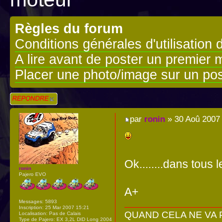
Règles du forum
Conditions générales d'utilisation 
A lire avant de poster un premier
Placer une photo/image sur un pos
Répondre
par
ronin
» 30 Aoû 2007
Ok........dans tous 
ronin
Pajero EVO
A+
Messages:
5893
Inscription:
25 Mar 2007 15:21
QUAND CELA NE VA PA
Localisation:
Pas de Calais
Type de Pajero:
EX 3,2L DID Long 2004