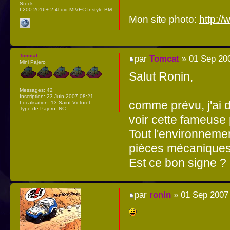
Stock
L200 2016+ 2,4l did MIVEC Instyle BM
Mon site photo:
http:/
Tomcat
par
Tomcat
» 01 Sep 200
Mini Pajero
Salut Ronin,
Messages:
42
Inscription:
23 Juin 2007 08:21
comme prévu, j'ai d
Localisation:
13 Saint-Victoret
Type de Pajero:
NC
voir cette fameuse 
Tout l'environnemen
pièces mécaniques 
Est ce bon signe ?
par
ronin
» 01 Sep 2007