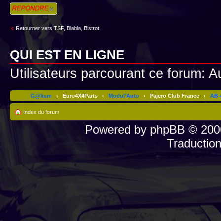
Répondre
Retourner vers TSF, Blabla, Bistrot.
QUI EST EN LIGNE
Utilisateurs parcourant ce forum: Au
G@lium
‹
Euro4X4Parts
‹
Modul'Auto
‹
Pajero Club France
‹
AB 4
Index du forum
Powered by
phpBB
© 2000
Traductio