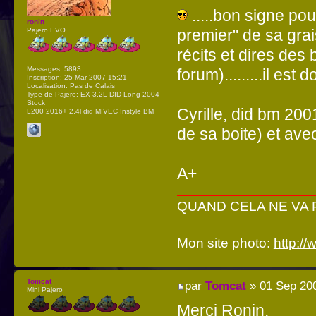
.....bon signe pour
ronin
premier" de sa grais
Pajero EVO
récits et dires de
Messages:
5893
forum).........il es
Inscription:
25 Mar 2007 15:21
Localisation:
Pas de Calais
Type de Pajero:
EX 3,2L DID Long 2004
Stock
Cyrille, did bm 200
L200 2016+ 2,4l did MIVEC Instyle BM
de sa boite) et ave
A+
QUAND CELA NE VA PA
Mon site photo:
http:/
Tomcat
par
Tomcat
» 01 Sep 20
Mini Pajero
Merci Ronin,