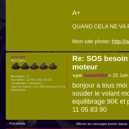
A+
QUAND CELA NE VA PA
Mon site photo:
http:/
Re: SOS besoin 
laurentdid
Mini Pajero
moteur
par
laurentdid
» 15 Juin
Messages:
17
Inscription:
12 Fév 2011 20:25
Localisation:
Camarsac
bonjour a tous moi s
Type de Pajero:
3,2L DID Aventure Court
2003 BVM
souder le volant mo
equilibrage 90€ et
11 05 83 90
Précédente
Afficher les messages postés depuis