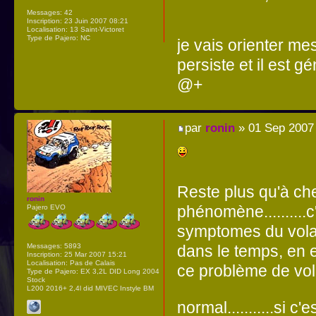
Messages:
42
Inscription:
23 Juin 2007 08:21
Localisation:
13 Saint-Victoret
Type de Pajero:
NC
je vais orienter me
persiste et il est g
@+
par
ronin
» 01 Sep 2007
Reste plus qu'à che
ronin
phénomène..........
Pajero EVO
symptomes du volant
Messages:
5893
dans le temps, en 
Inscription:
25 Mar 2007 15:21
Localisation:
Pas de Calais
ce problème de volant
Type de Pajero:
EX 3,2L DID Long 2004
Stock
L200 2016+ 2,4l did MIVEC Instyle BM
normal...........si c