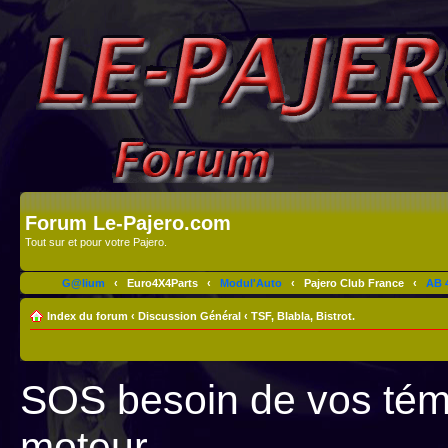
Forum Le-Pajero.com
Tout sur et pour votre Pajero.
G@lium
‹
Euro4X4Parts
‹
Modul'Auto
‹
Pajero Club France
‹
AB 4
Index du forum
‹
Discussion Général
‹
TSF, Blabla, Bistrot.
SOS besoin de vos tém
moteur