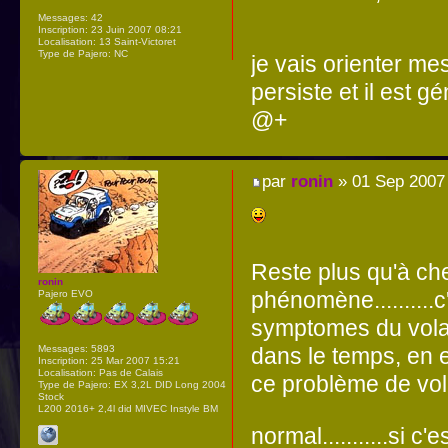
Messages:
42
Inscription:
23 Juin 2007 08:21
Localisation:
13 Saint-Victoret
Type de Pajero:
NC
je vais orienter me
persiste et il est g
@+
par
ronin
» 01 Sep 2007
Reste plus qu'à che
ronin
phénomène..........
Pajero EVO
symptomes du volant
Messages:
5893
dans le temps, en 
Inscription:
25 Mar 2007 15:21
Localisation:
Pas de Calais
ce problème de volant
Type de Pajero:
EX 3,2L DID Long 2004
Stock
L200 2016+ 2,4l did MIVEC Instyle BM
normal...........si c