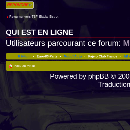
Répondre
Retourner vers TSF, Blabla, Bistrot.
QUI EST EN LIGNE
Utilisateurs parcourant ce forum:
M
G@lium
‹
Euro4X4Parts
‹
Modul'Auto
‹
Pajero Club France
‹
AB 4
Index du forum
Powered by
phpBB
© 2000
Traductio