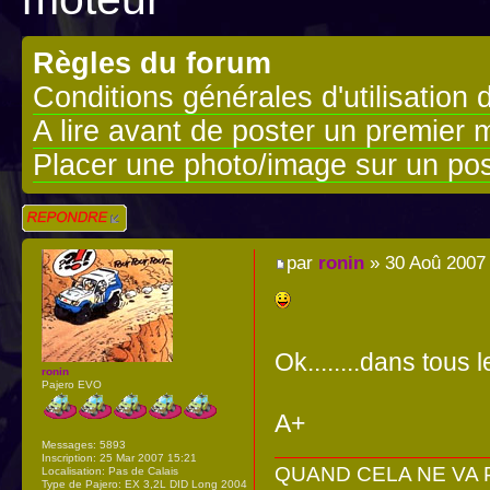
Règles du forum
Conditions générales d'utilisation 
A lire avant de poster un premier
Placer une photo/image sur un pos
Répondre
par
ronin
» 30 Aoû 2007
Ok........dans tous 
ronin
Pajero EVO
A+
Messages:
5893
Inscription:
25 Mar 2007 15:21
QUAND CELA NE VA PA
Localisation:
Pas de Calais
Type de Pajero:
EX 3,2L DID Long 2004