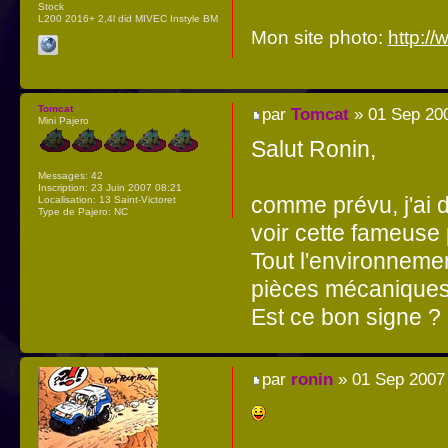
Stock
L200 2016+ 2,4l did MIVEC Instyle BM
Mon site photo:
http:/
Tomcat
par
Tomcat
» 01 Sep 200
Mini Pajero
Salut Ronin,
Messages:
42
Inscription:
23 Juin 2007 08:21
comme prévu, j'ai d
Localisation:
13 Saint-Victoret
Type de Pajero:
NC
voir cette fameuse 
Tout l'environnemen
pièces mécaniques 
Est ce bon signe ?
par
ronin
» 01 Sep 2007