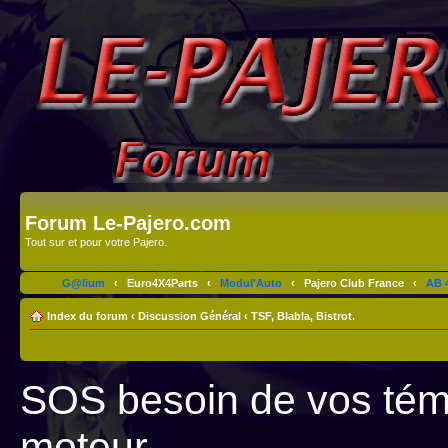
Forum Le-Pajero.com
Tout sur et pour votre Pajero.
G@lium
‹
Euro4X4Parts
‹
Modul'Auto
‹
Pajero Club France
‹
AB 4
Index du forum
‹
Discussion Général
‹
TSF, Blabla, Bistrot.
SOS besoin de vos tém
moteur