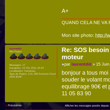
A+
QUAND CELA NE VA PA
Mon site photo:
http:/
Re: SOS besoin 
laurentdid
Mini Pajero
moteur
par
laurentdid
» 15 Juin
Messages:
17
Inscription:
12 Fév 2011 20:25
Localisation:
Camarsac
bonjour a tous moi s
Type de Pajero:
3,2L DID Aventure Court
2003 BVM
souder le volant mo
equilibrage 90€ et
11 05 83 90
Précédente
Afficher les messages postés depuis