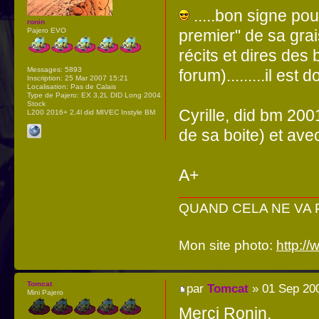
.....bon signe pour
ronin
premier" de sa grais
Pajero EVO
récits et dires de
Messages:
5893
forum).........il es
Inscription:
25 Mar 2007 15:21
Localisation:
Pas de Calais
Type de Pajero:
EX 3,2L DID Long 2004
Stock
Cyrille, did bm 200
L200 2016+ 2,4l did MIVEC Instyle BM
de sa boite) et ave
A+
QUAND CELA NE VA PA
Mon site photo:
http:/
Tomcat
par
Tomcat
» 01 Sep 20
Mini Pajero
Merci Ronin,