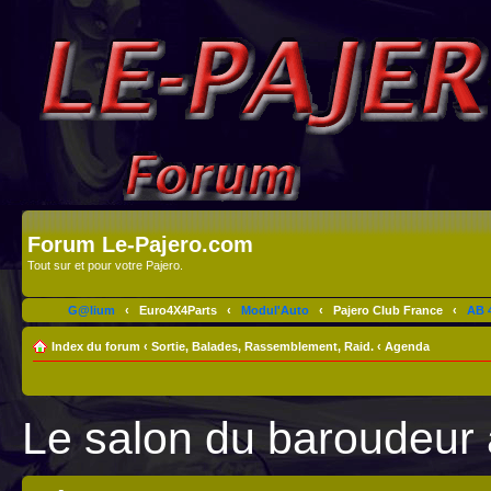
Forum Le-Pajero.com
Tout sur et pour votre Pajero.
G@lium
‹
Euro4X4Parts
‹
Modul'Auto
‹
Pajero Club France
‹
AB 4
Index du forum
‹
Sortie, Balades, Rassemblement, Raid.
‹
Agenda
Le salon du baroudeur