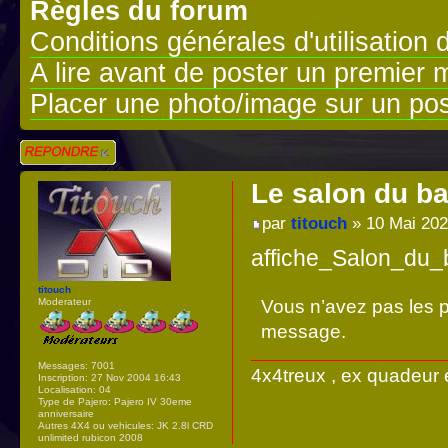
Règles du forum
Conditions générales d'utilisation 
A lire avant de poster un premier
Placer une photo/image sur un pos
Répondre
Le salon du b
par
titouch
» 10 Mai 202
affiche_Salon_du_
titouch
Moderateur
Vous n’avez pas les pe
message.
Messages:
7001
4x4treux , ex quadeur 
Inscription:
27 Nov 2004 16:43
Localisation:
04
Type de Pajero:
Pajero IV 30eme
anniversaire
Autres 4X4 ou vehicules:
JK 2.8l CRD
unlimited rubicon 2008