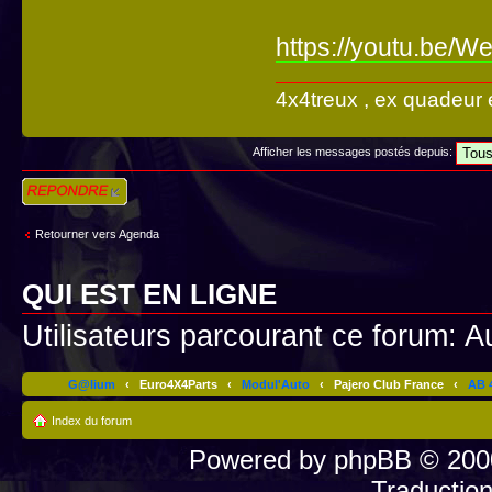
https://youtu.be/
4x4treux , ex quadeur 
Afficher les messages postés depuis:
Répondre
Retourner vers Agenda
QUI EST EN LIGNE
Utilisateurs parcourant ce forum: Au
G@lium
‹
Euro4X4Parts
‹
Modul'Auto
‹
Pajero Club France
‹
AB 4
Index du forum
Powered by
phpBB
© 2000
Traductio