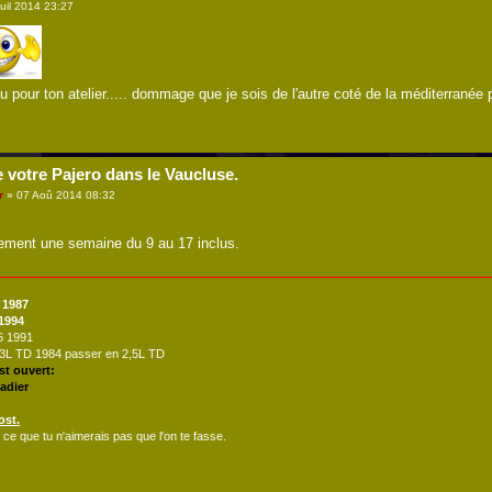
uil 2014 23:27
pour ton atelier..... dommage que je sois de l'autre coté de la méditerranée 
e votre Pajero dans le Vaucluse.
r
» 07 Aoû 2014 08:32
ement une semaine du 9 au 17 inclus.
 1987
 1994
V6 1991
2,3L TD 1984 passer en 2,5L TD
est ouvert:
adier
ost.
 ce que tu n'aimerais pas que l'on te fasse.