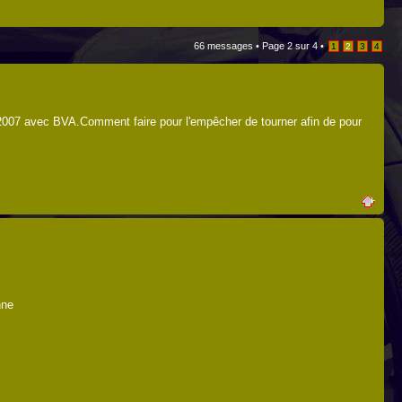
66 messages •
Page
2
sur
4
•
1
2
3
4
e 2007 avec BVA.Comment faire pour l'empêcher de tourner afin de pour
nne