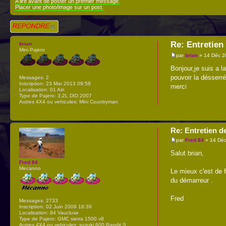
A lire avant de poster un premier message.
Placer une photo/image sur un post.
Répondre
Re: Entretien
brian
Mini Pajero
par
brian
» 14 Déc 2
Bonjour,je suis a 
pouvoir la désserré
Messages:
2
Inscription:
23 Mar 2013 09:58
merci
Localisation:
01 Ain
Type de Pajero:
3,2L DID 2007
Autres 4X4 ou vehicules:
Mini Countryman
Re: Entretien d
par
Fred 84
» 14 Déc
Salut brian,
Fred 84
Mecanno
Le mieux c'est de 
du démarreur .
Fred
Messages:
2733
Inscription:
02 Juin 2009 18:39
Localisation:
84 Vaucluse
Type de Pajero:
GMC sierra 1500 v8
Autres 4X4 ou vehicules:
suzuki 600 Bandit S