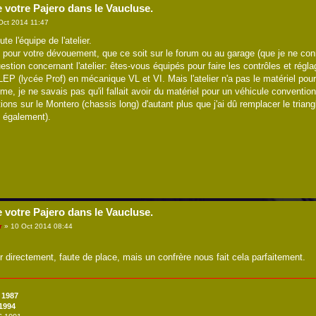
e votre Pajero dans le Vaucluse.
Oct 2014 11:47
e l'équipe de l'atelier.
o pour votre dévouement, que ce soit sur le forum ou au garage (que je ne con
estion concernant l'atelier: êtes-vous équipés pour faire les contrôles et rég
P (lycée Prof) en mécanique VL et VI. Mais l'atelier n'a pas le matériel pour 
, je ne savais pas qu'il fallait avoir du matériel pour un véhicule convention
tions sur le Montero (chassis long) d'autant plus que j'ai dû remplacer le triangl
g également).
e votre Pajero dans le Vaucluse.
r
» 10 Oct 2014 08:44
 directement, faute de place, mais un confrère nous fait cela parfaitement.
 1987
 1994