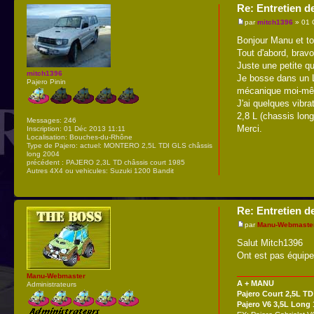
Re: Entretien d
par
mitch1396
» 01 
Bonjour Manu et tout
Tout d'abord, brav
Juste une petite qu
mitch1396
Je bosse dans un LE
Pajero Pinin
mécanique moi-même
J'ai quelques vibra
2,8 L (chassis lon
Messages:
246
Merci.
Inscription:
01 Déc 2013 11:11
Localisation:
Bouches-du-Rhône
Type de Pajero:
actuel: MONTERO 2,5L TDI GLS châssis
long 2004
précédent : PAJERO 2,3L TD châssis court 1985
Autres 4X4 ou vehicules:
Suzuki 1200 Bandit
Re: Entretien d
par
Manu-Webmaste
Salut Mitch1396
Ont est pas équiper
Manu-Webmaster
A + MANU
Administrateurs
Pajero Court 2,5L TD
Pajero V6 3,5L Long