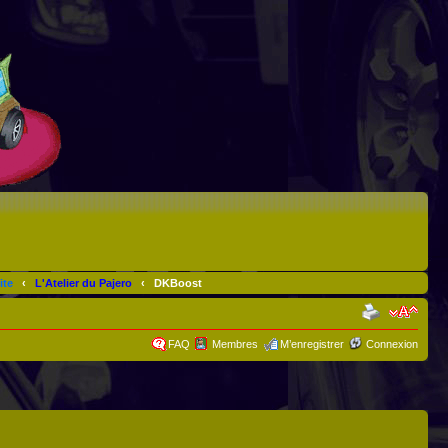
ite
‹
L'Atelier du Pajero
‹
DKBoost
FAQ
Membres
M’enregistrer
Connexion