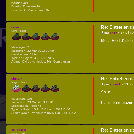
Kangoo 4x4
Pontiac Trans Am 80
Corvette 25 Annivesary 1978
Re: Entretien d
brian
Mini Pajero
par
brian
» 14 Déc 2
Merci Fred,d'ailleu
Messages:
2
Inscription:
23 Mar 2013 09:58
Localisation:
01 Ain
Type de Pajero:
3,2L DID 2007
Autres 4X4 ou vehicules:
Mini Countryman
Re: Entretien d
shmark
Pajero Pinin
par
shmark
» 23 Jui
Salut !!
Messages:
203
Inscription:
23 Mar 2013 16:01
L atelier est ouver
Localisation:
Pologne
Type de Pajero:
3,2L DID Long 2001 BVM
Autres 4X4 ou vehicules:
BMW E36 2,0L 1992
Re: Entretien d
TOHBSTO
Mini Pajero