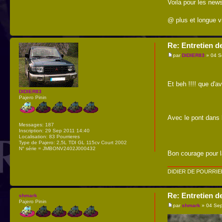
Voila pour les news
@ plus et longue vie
Re: Entretien d
par
DIDIER83
» 04 S
Et beh !!!! que d'
DIDIER83
Pajero Pinin
Avec le pont dans l
Messages:
187
Inscription:
29 Sep 2011 14:40
Localisation:
83 Pourrieres
Type de Pajero:
2,5L TDI GL 115cv Court 2002
N° série = JMBONV2402J000432
Bon courage pour l
DIDIER DE POURRI
Re: Entretien d
shmark
Pajero Pinin
par
shmark
» 04 Sep