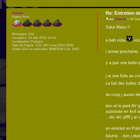
Re: Entretien d
shmark
Pajero Pinin
par
shmark
» 04 Sep
Salut Manu !!
Messages:
203
Inscription:
23 Mar 2013 16:01
a bah voila
vous
Localisation:
Pologne
Type de Pajero:
3,2L DID Long 2001 BVM
Autres 4X4 ou vehicules:
BMW E36 2,0L 1992
l annee prochaine,
y a pas une boite q
j ai une fuite au c
ca fait des bulles 
du coup j aurais bi
bon et le pont AV 
autoroute en 4x4 ou
...etc etc pffff j a
en rentrant en Polo
bitume ...bon j et