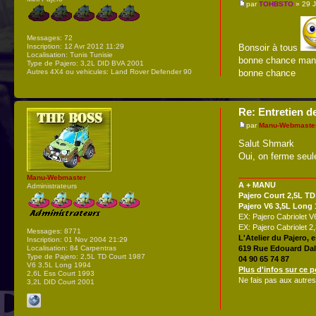
par
TOHBSTO
» 29 J
Messages:
72
Inscription:
12 Avr 2012 11:29
Bonsoir à tous
Localisation:
Tunis Tunisie
bonne chance manu 
Type de Pajero:
3,2L DID BVA 2001
Autres 4X4 ou vehicules:
Land Rover Defender 90
bonne chance
Re: Entretien d
par
Manu-Webmaste
Salut Shmark
Oui, on ferme seul
Manu-Webmaster
A + MANU
Administrateurs
Pajero Court 2,5L TD
Pajero V6 3,5L Long
EX: Pajero Cabriolet 
EX: Pajero Cabriolet 
Messages:
8771
L'Atelier du Pajero, 
Inscription:
01 Nov 2004 21:29
Localisation:
84 Carpentras
619 Rue Edouard Dal
Type de Pajero:
2,5L TD Court 1987
04 90 65 74 87
V6 3,5L Long 1994
Plus d'infos sur ce p
2,6L Ess Court 1993
Ne fais pas aux autres
3,2L DID Court 2001