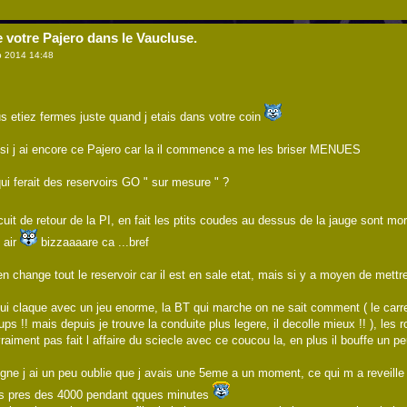
e votre Pajero dans le Vaucluse.
 2014 14:48
 etiez fermes juste quand j etais dans votre coin
 si j ai encore ce Pajero car la il commence a me les briser MENUES
ui ferait des reservoirs GO " sur mesure " ?
ircuit de retour de la PI, en fait les ptits coudes au dessus de la jauge sont 
d air
bizzaaaare ca ...bref
en change tout le reservoir car il est en sale etat, mais si y a moyen de mettre 
qui claque avec un jeu enorme, la BT qui marche on ne sait comment ( le carr
ps !! mais depuis je trouve la conduite plus legere, il decolle mieux !! ), le
i vraiment pas fait l affaire du sciecle avec ce coucou la, en plus il bouffe un p
gne j ai un peu oublie que j avais une 5eme a un moment, ce qui m a reveille 
ais pres des 4000 pendant qques minutes