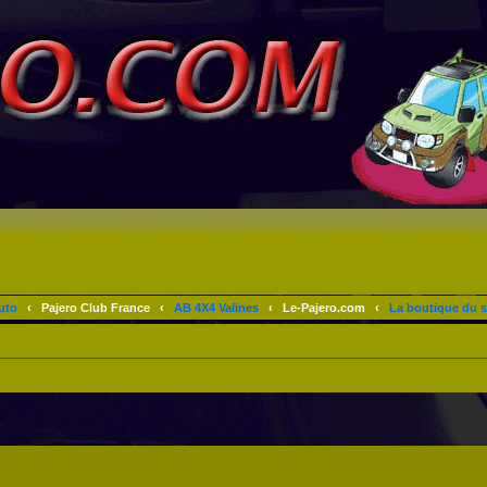
uto
‹
Pajero Club France
‹
AB 4X4 Valines
‹
Le-Pajero.com
‹
La boutique du s