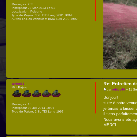
Messages:
203
Inscription:
23 Mar 2013 16:01
Localisation:
Pologne
Type de Pajero:
3,2L DID Long 2001 BVM
Autres 4X4 ou vehicules:
BMW E36 2,0L 1992
Re: Entretien d
tchico66
Mini Pajero
par
tchico66
» 11 Se
Bonjour!
suite à notre venu
Messages:
10
Inscription:
03 Juil 2014 18:07
je tenais à laisser
Type de Pajero:
2,8L TDI Long 1997
il tiens parfaitemen
Nous avons été agré
MERCI