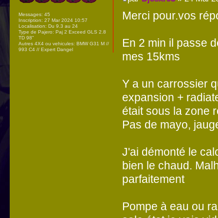
Merci pour.vos ré
Messages:
45
Inscription:
27 Mar 2024 10:57
Localisation:
Du 9.3 au 24
Type de Pajero:
Paj 2 Exceed GLS 2.8
TD 98"
En 2 min il passe d
Autres 4X4 ou vehicules:
BMW G31 M //
993 C4 // Expert Dangel
mes 15kms
Y a un carrossier q
expansion + radiate
était sous la zone 
Pas de mayo, jauge 
J'ai démonté le calo
bien le chaud. Malhe
parfaitement
Pompe à eau ou rad