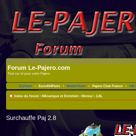
Forum Le-Pajero.com
Tout sur et pour votre Pajero.
G@lium
‹
Euro4X4Parts
‹
Modul'Auto
‹
Pajero Club France
‹
AB 4
Index du forum
‹
Mécanique et Entretien
‹
Moteur
‹
2,8L
Surchauffe Paj 2.8