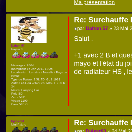
Ma présentation
Re: Surchauffe P
par
Dalton 57
» 23 Mai 2
Salut .
Dalton 57
Pajero 3
+1 avec 2 B et ques
mayo et l'état du j
Messages:
2804
Inscription:
16 Jan 2011 12:25
de radiateur HS , le
Localisation:
Lorraine / Moselle / Pays de
Bitche
Type de Pajero:
2,5L TDI GLS 1993
Autres 4X4 ou vehicules:
Mitsu L 200 K
34
Master Camping Car
Polo SDI
Zetor 5011
Virago 1100
Case 580 G
Re: Surchauffe P
Djésxr93
Mini Pajero
par
Djésxr93
» 24 Mai 2