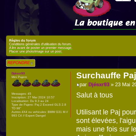
Règles du forum
Conditions générales d'utilisation du forum.
A lire avant de poster un premier message.
Placer une photo/image sur un post.
Répondre
Surchauffe Paj
Djésxr93
Mini Pajero
par
Djésxr93
» 23 Mai 2
Salut à tous
Messages:
45
Inscription:
27 Mar 2024 10:57
Localisation:
Du 9.3 au 24
Type de Pajero:
Paj 2 Exceed GLS 2.8
TD 98"
Utilisant le Paj po
Autres 4X4 ou vehicules:
BMW G31 M //
993 C4 // Expert Dangel
sont élevées, l'aig
mais une fois sur l