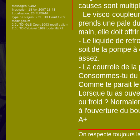
causes sont multipl
Messages:
9462
Inscription:
18 Avr 2007 18:43
- Le visco-coupleur
Localisation:
20 FURIANI
Type de Pajero:
2,5L TDI Court 1989
modif galium
prends une pale du 
2,5L TDI GLS Court 1993 modif galium
2,5L TD Cabriolet 1989 body liftt +7
main, elle doit offr
- Le liquide de ref
soit de la pompe à e
assez.
- La courroie de la
Consommes-tu du
Comme te parait le 
Lorsque tu as ouver
ou froid ? Normalem
à l'ouverture du bou
A+
On respecte toujours l