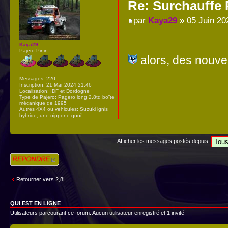
Re: Surchauffe P
par
Kaya29
» 05 Juin 20
Kaya29
Pajero Pinin
alors, des nouvel
Messages:
220
Inscription:
21 Mar 2024 21:46
Localisation:
IDF et Dordogne
Type de Pajero:
Pagero long 2.8td boîte
mécanique de 1995
Autres 4X4 ou vehicules:
Suzuki ignis
hybride, une nippone quoi!
Afficher les messages postés depuis:
Répondre
Retourner vers 2,8L
QUI EST EN LIGNE
Utilisateurs parcourant ce forum: Aucun utilisateur enregistré et 1 invité