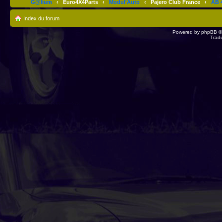
G@lium
‹
Euro4X4Parts
‹
Modul'Auto
‹
Pajero Club France
‹
AB 4
Index du forum
Powered by
phpBB
©
Trad