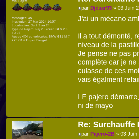
Mini Pajero
par
Djésxr93
» 03 Juin 2
J'ai un mécano amb
Messages:
45
Inscription:
27 Mar 2024 10:57
Localisation:
Du 9.3 au 24
Type de Pajero:
Paj 2 Exceed GLS 2.8
TD 98"
Il a tout démonté, 
Autres 4X4 ou vehicules:
BMW G31 M //
993 C4 // Expert Dangel
niveau de la pastil
Je pense ne pas pr
complète car je ne 
culasse de ces mot
vais égalment refai
LE pajero démarre, 
ni de mayo
Re: Surchauffe P
par
Pajero-2B
» 03 Juin