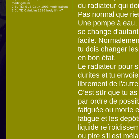
modif galium
du radiateur qui doi
2,5L TDI GLS Court 1993 modif galium
2,5L TD Cabriolet 1989 body liftt +7
Pas normal que rien 
Une pompe à eau, vu
se change d'autant 
facile. Normalement
tu dois changer les j
en bon état.
Le radiateur pour s
durites et tu envoi
librement de l'autre
C'est sûr que tu a
par ordre de possib
fatiguée ou morte 
fatigue et les dépôt
liquide refroidisse
ou pire s'il est mé