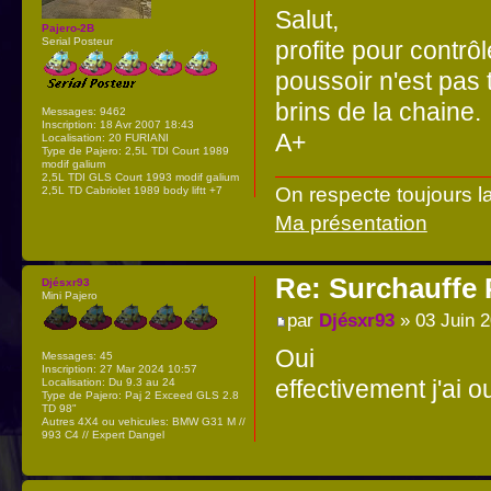
Salut,
Pajero-2B
Serial Posteur
profite pour contrôl
poussoir n'est pas 
brins de la chaine.
Messages:
9462
Inscription:
18 Avr 2007 18:43
A+
Localisation:
20 FURIANI
Type de Pajero:
2,5L TDI Court 1989
modif galium
2,5L TDI GLS Court 1993 modif galium
On respecte toujours l
2,5L TD Cabriolet 1989 body liftt +7
Ma présentation
Re: Surchauffe P
Djésxr93
Mini Pajero
par
Djésxr93
» 03 Juin 2
Oui
Messages:
45
Inscription:
27 Mar 2024 10:57
effectivement j'ai o
Localisation:
Du 9.3 au 24
Type de Pajero:
Paj 2 Exceed GLS 2.8
TD 98"
Autres 4X4 ou vehicules:
BMW G31 M //
993 C4 // Expert Dangel