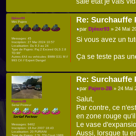
sale état je vais vi
Re: Surchauffe P
Djésxr93
Mini Pajero
par
Djésxr93
» 24 Mai 2
Si vous avez un tut
Messages:
45
Inscription:
27 Mar 2024 10:57
Localisation:
Du 9.3 au 24
Type de Pajero:
Paj 2 Exceed GLS 2.8
TD 98"
Ça se teste pas u
Autres 4X4 ou vehicules:
BMW G31 M //
993 C4 // Expert Dangel
Re: Surchauffe P
par
Pajero-2B
» 24 Mai 
Salut,
Pajero-2B
Serial Posteur
Par contre, ce n'e
en zone rouge qu'il
Le vase d'expansion 
Messages:
9462
Inscription:
18 Avr 2007 18:43
Aussi, lorsque tu e
Localisation:
20 FURIANI
Type de Pajero:
2,5L TDI Court 1989