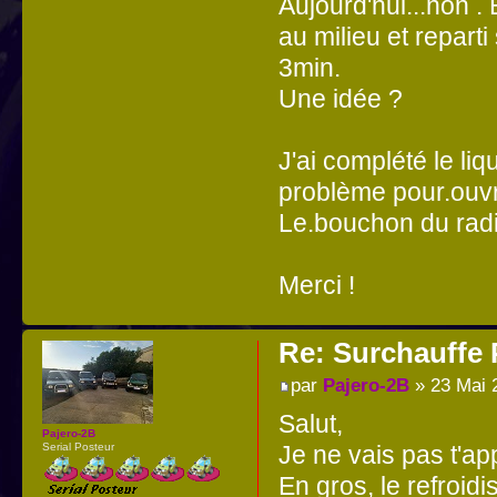
Aujourd'hui...non . 
au milieu et repart
3min.
Une idée ?
J'ai complété le li
problème pour.ouvri
Le.bouchon du radia
Merci !
Re: Surchauffe P
par
Pajero-2B
» 23 Mai 
Salut,
Pajero-2B
Serial Posteur
Je ne vais pas t'ap
En gros, le refroid