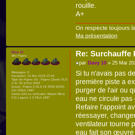
rouille.
A+
On respecte toujours l
Ma présentation
Re: Surchauffe P
Davy 10
Mini Pajero
par
Davy 10
» 25 Mai 20
Si tu n'avais pas de
Messages:
8
Inscription:
23 Nov 2018 15:43
première piste a exp
Type de Pajero:
Ex : Pajero Classic GLS
2,5L TD 115ch 2003
Actuel : Pajero II GLS V6 3500 DOHC
purger de l'air ou q
24v 208ch 1997
Autres 4X4 ou vehicules:
Nissan Micra
eau ne circule pas 
K11 Lagoon 1.0 55ch 1997
Refaire l'appoint av
réessayer, changer 
ventilateur tourne 
eau fait son œuvre