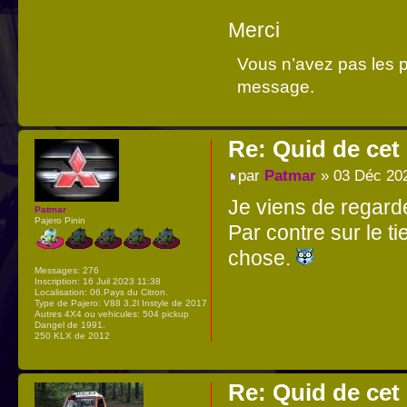
Merci
Vous n’avez pas les pe
message.
Re: Quid de ce
par
Patmar
» 03 Déc 20
Je viens de regarder
Patmar
Pajero Pinin
Par contre sur le t
chose.
Messages:
276
Inscription:
16 Juil 2023 11:38
Localisation:
06.Pays du Citron.
Type de Pajero:
V88 3,2l Instyle de 2017
Autres 4X4 ou vehicules:
504 pickup
Dangel de 1991.
250 KLX de 2012
Re: Quid de ce