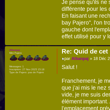
Je pense qu'ils ne
différente pour les
En faisant une rec
bay Pajero", l'on 
gauche dont l'empl
effet utilisé pour y
Re: Quid de ce
Albanpaj
Mini Pajero
par
Albanpaj
» 18 Déc 2
Salut !
Messages:
1
Inscription:
27 Nov 2025 15:18
Type de Pajero:
pas de Pajero
Franchement, je me
que j’ai mis le nez
vide, je me suis de
élément important. 
l’emplacement prévu