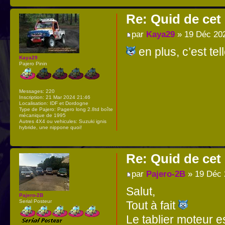
Re: Quid de ce
par
Kaya29
» 19 Déc 20
en plus, c’est t
Kaya29
Pajero Pinin
Messages:
220
Inscription:
21 Mar 2024 21:46
Localisation:
IDF et Dordogne
Type de Pajero:
Pagero long 2.8td boîte
mécanique de 1995
Autres 4X4 ou vehicules:
Suzuki ignis
hybride, une nippone quoi!
Re: Quid de ce
par
Pajero-2B
» 19 Déc 
Salut,
Pajero-2B
Serial Posteur
Tout à fait
Le tablier moteur