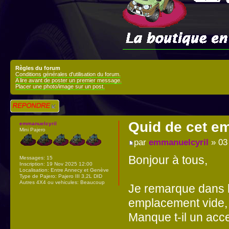
Règles du forum
Conditions générales d'utilisation du forum.
A lire avant de poster un premier message.
Placer une photo/image sur un post.
Répondre
Quid de cet e
emmanuelcyril
Mini Pajero
par
emmanuelcyril
» 03
Bonjour à tous,
Messages:
15
Inscription:
19 Nov 2025 12:00
Localisation:
Entre Annecy et Genève
Type de Pajero:
Pajero III 3,2L DID
Autres 4X4 ou vehicules:
Beaucoup
Je remarque dans 
emplacement vide, 
Manque t-il un acc