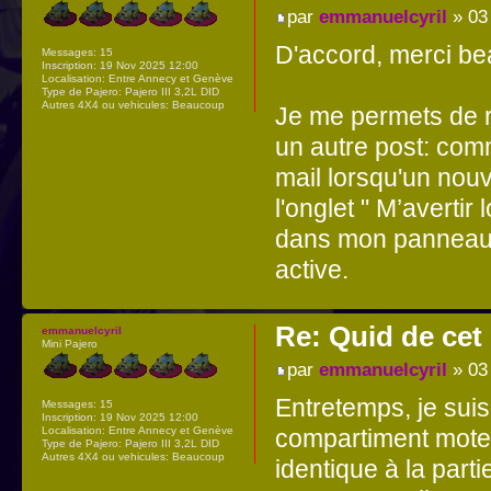
par
emmanuelcyril
» 03
D'accord, merci b
Messages:
15
Inscription:
19 Nov 2025 12:00
Localisation:
Entre Annecy et Genève
Type de Pajero:
Pajero III 3,2L DID
Autres 4X4 ou vehicules:
Beaucoup
Je me permets de r
un autre post: comm
mail lorsqu'un no
l'onglet " M’avertir
dans mon panneau d
active.
Re: Quid de ce
emmanuelcyril
Mini Pajero
par
emmanuelcyril
» 03
Entretemps, je suis
Messages:
15
Inscription:
19 Nov 2025 12:00
compartiment moteur
Localisation:
Entre Annecy et Genève
Type de Pajero:
Pajero III 3,2L DID
Autres 4X4 ou vehicules:
Beaucoup
identique à la part