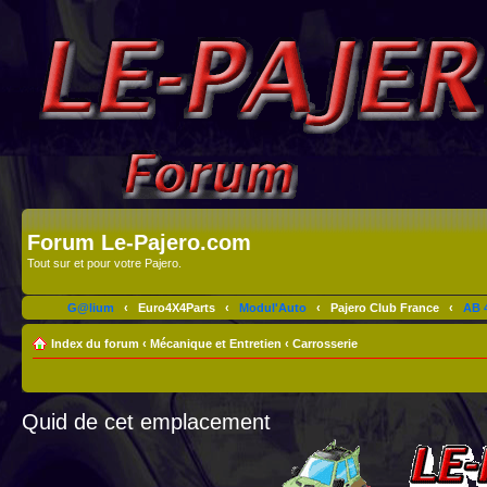
Forum Le-Pajero.com
Tout sur et pour votre Pajero.
G@lium
‹
Euro4X4Parts
‹
Modul'Auto
‹
Pajero Club France
‹
AB 4
Index du forum
‹
Mécanique et Entretien
‹
Carrosserie
Quid de cet emplacement