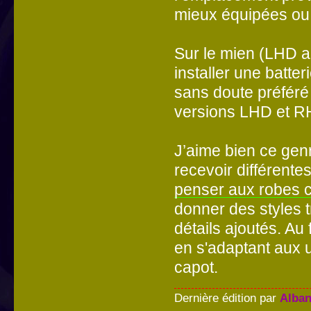
mieux équipées ou 
Sur le mien (LHD au
installer une batte
sans doute préféré 
versions LHD et RH
J’aime bien ce ge
recevoir différente
penser aux robes ch
donner des styles tr
détails ajoutés. Au 
en s'adaptant aux 
capot.
Dernière édition par
Alban