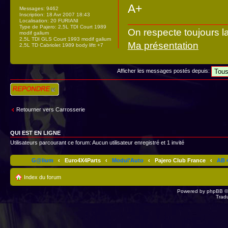
A+
Messages:
9462
Inscription:
18 Avr 2007 18:43
Localisation:
20 FURIANI
Type de Pajero:
2,5L TDI Court 1989
On respecte toujours l
modif galium
2,5L TDI GLS Court 1993 modif galium
Ma présentation
2,5L TD Cabriolet 1989 body liftt +7
Afficher les messages postés depuis:
Répondre
Retourner vers Carrosserie
QUI EST EN LIGNE
Utilisateurs parcourant ce forum: Aucun utilisateur enregistré et 1 invité
G@lium
‹
Euro4X4Parts
‹
Modul'Auto
‹
Pajero Club France
‹
AB 4
Index du forum
Powered by
phpBB
©
Trad