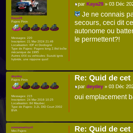
par
Kaya29
» 03 Déc 202
Je ne connais pas
Kaya29
secours, ceci dit c
Pajero Pinin
autonome ou batteri
le permettent?!
Messages:
220
Inscription:
21 Mar 2024 21:46
Localisation:
IDF et Dordogne
Type de Pajero:
Pagero long 2.8td boîte
mécanique de 1995
Autres 4X4 ou vehicules:
Suzuki ignis
hybride, une nippone quoi!
Re: Quid de ce
deydey
Pajero Pinin
par
deydey
» 03 Déc 202
oui emplacement bat
Messages:
215
Inscription:
24 Mar 2016 10:25
Localisation:
84 Maubec
Type de Pajero:
3,2L DID Court 2002
BVA
Re: Quid de ce
emmanuelcyril
Mini Pajero