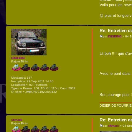
Voila pour les news
@ plus et longue vie
Re: Entretien d
par
DIDIER83
» 04 S
Et beh !!!! que d'
DIDIER83
Pajero Pinin
Avec le pont dans l
Messages:
187
Inscription:
29 Sep 2011 14:40
Localisation:
83 Pourrieres
Type de Pajero:
2,5L TDI GL 115cv Court 2002
N° série = JMBONV2402J000432
Bon courage pour l
DIDIER DE POURRI
Re: Entretien d
shmark
Pajero Pinin
par
shmark
» 04 Sep