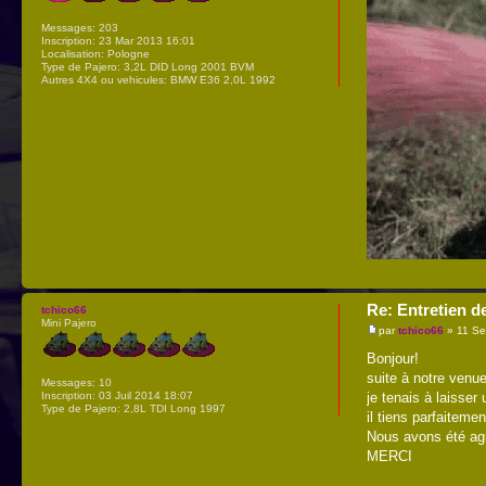
Messages:
203
Inscription:
23 Mar 2013 16:01
Localisation:
Pologne
Type de Pajero:
3,2L DID Long 2001 BVM
Autres 4X4 ou vehicules:
BMW E36 2,0L 1992
Re: Entretien d
tchico66
Mini Pajero
par
tchico66
» 11 Se
Bonjour!
suite à notre venu
Messages:
10
Inscription:
03 Juil 2014 18:07
je tenais à laisser
Type de Pajero:
2,8L TDI Long 1997
il tiens parfaitemen
Nous avons été agré
MERCI