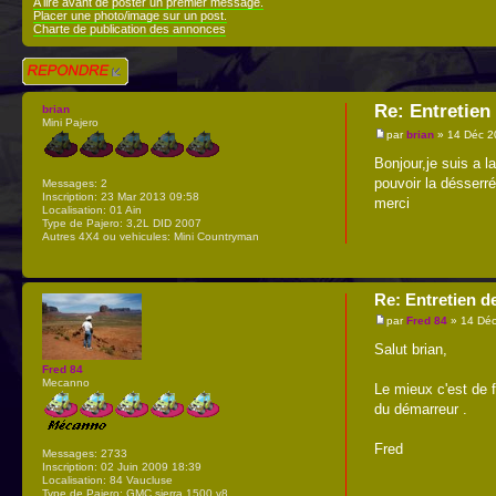
A lire avant de poster un premier message.
Placer une photo/image sur un post.
Charte de publication des annonces
Répondre
Re: Entretien
brian
Mini Pajero
par
brian
» 14 Déc 2
Bonjour,je suis a 
pouvoir la désserré
Messages:
2
Inscription:
23 Mar 2013 09:58
merci
Localisation:
01 Ain
Type de Pajero:
3,2L DID 2007
Autres 4X4 ou vehicules:
Mini Countryman
Re: Entretien d
par
Fred 84
» 14 Déc
Salut brian,
Fred 84
Mecanno
Le mieux c'est de 
du démarreur .
Fred
Messages:
2733
Inscription:
02 Juin 2009 18:39
Localisation:
84 Vaucluse
Type de Pajero:
GMC sierra 1500 v8