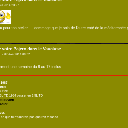
uil 2014 23:27
pour ton atelier..... dommage que je sois de l'autre coté de la méditerranée 
e votre Pajero dans le Vaucluse.
r
» 07 Aoû 2014 08:32
ement une semaine du 9 au 17 inclus.
 1987
 1994
V6 1991
2,3L TD 1984 passer en 2,5L TD
est ouvert:
adier
ost.
 ce que tu n'aimerais pas que l'on te fasse.