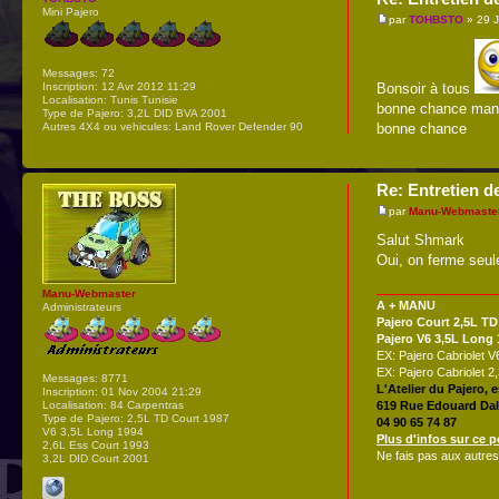
Mini Pajero
par
TOHBSTO
» 29 J
Messages:
72
Inscription:
12 Avr 2012 11:29
Bonsoir à tous
Localisation:
Tunis Tunisie
bonne chance manu 
Type de Pajero:
3,2L DID BVA 2001
Autres 4X4 ou vehicules:
Land Rover Defender 90
bonne chance
Re: Entretien d
par
Manu-Webmaste
Salut Shmark
Oui, on ferme seul
Manu-Webmaster
A + MANU
Administrateurs
Pajero Court 2,5L TD
Pajero V6 3,5L Long
EX: Pajero Cabriolet 
EX: Pajero Cabriolet 
Messages:
8771
L'Atelier du Pajero, 
Inscription:
01 Nov 2004 21:29
Localisation:
84 Carpentras
619 Rue Edouard Dal
Type de Pajero:
2,5L TD Court 1987
04 90 65 74 87
V6 3,5L Long 1994
Plus d'infos sur ce p
2,6L Ess Court 1993
Ne fais pas aux autres
3,2L DID Court 2001