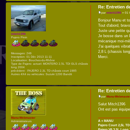
Re: Entretien d
par
mitch1396
» 01 
Bonjour Manu et tout
Tout d'abord, brav
Juste une petite qu
mitch1396
Je bosse dans un LE
Pajero Pinin
mécanique moi-même
J'ai quelques vibra
2,8 L (chassis lon
Messages:
246
Merci.
Inscription:
01 Déc 2013 11:11
Localisation:
Bouches-du-Rhône
Type de Pajero:
actuel: MONTERO 2,5L TDI GLS châssis
long 2004
précédent : PAJERO 2,3L TD châssis court 1985
Autres 4X4 ou vehicules:
Suzuki 1200 Bandit
Re: Entretien d
par
Manu-Webmaste
Salut Mitch1396
Ont est pas équiper
Manu-Webmaster
A + MANU
Administrateurs
Pajero Court 2,5L TD
Pajero V6 3,5L Long