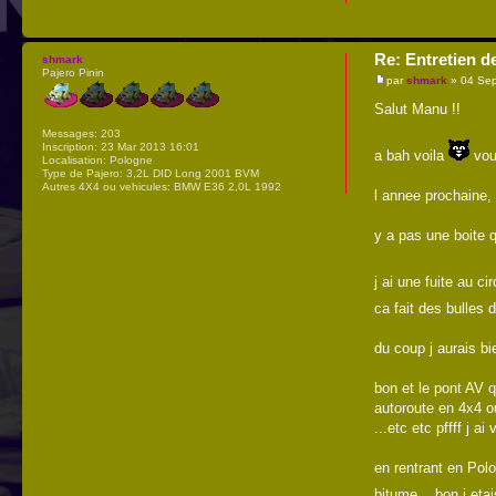
Re: Entretien d
shmark
Pajero Pinin
par
shmark
» 04 Sep
Salut Manu !!
Messages:
203
Inscription:
23 Mar 2013 16:01
a bah voila
vous
Localisation:
Pologne
Type de Pajero:
3,2L DID Long 2001 BVM
Autres 4X4 ou vehicules:
BMW E36 2,0L 1992
l annee prochaine,
y a pas une boite q
j ai une fuite au c
ca fait des bulles 
du coup j aurais bi
bon et le pont AV 
autoroute en 4x4 ou
...etc etc pffff j a
en rentrant en Polo
bitume ...bon j et