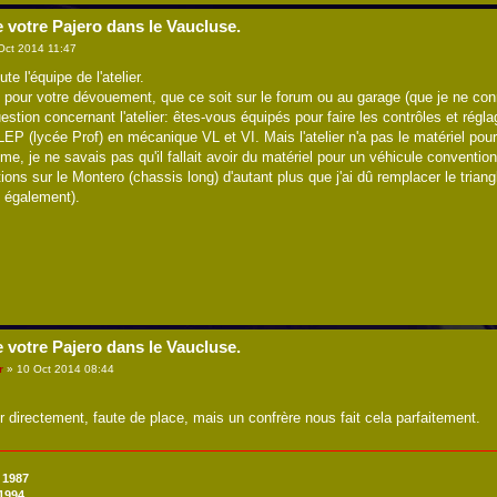
e votre Pajero dans le Vaucluse.
Oct 2014 11:47
e l'équipe de l'atelier.
o pour votre dévouement, que ce soit sur le forum ou au garage (que je ne con
estion concernant l'atelier: êtes-vous équipés pour faire les contrôles et rég
P (lycée Prof) en mécanique VL et VI. Mais l'atelier n'a pas le matériel pour 
, je ne savais pas qu'il fallait avoir du matériel pour un véhicule convention
tions sur le Montero (chassis long) d'autant plus que j'ai dû remplacer le triangl
g également).
e votre Pajero dans le Vaucluse.
r
» 10 Oct 2014 08:44
 directement, faute de place, mais un confrère nous fait cela parfaitement.
 1987
 1994