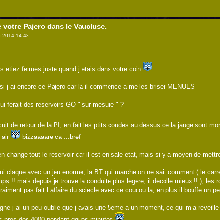
e votre Pajero dans le Vaucluse.
 2014 14:48
 etiez fermes juste quand j etais dans votre coin
 si j ai encore ce Pajero car la il commence a me les briser MENUES
ui ferait des reservoirs GO " sur mesure " ?
ircuit de retour de la PI, en fait les ptits coudes au dessus de la jauge sont 
d air
bizzaaaare ca ...bref
en change tout le reservoir car il est en sale etat, mais si y a moyen de mettre 
qui claque avec un jeu enorme, la BT qui marche on ne sait comment ( le carr
ps !! mais depuis je trouve la conduite plus legere, il decolle mieux !! ), le
i vraiment pas fait l affaire du sciecle avec ce coucou la, en plus il bouffe un p
gne j ai un peu oublie que j avais une 5eme a un moment, ce qui m a reveille 
ais pres des 4000 pendant qques minutes