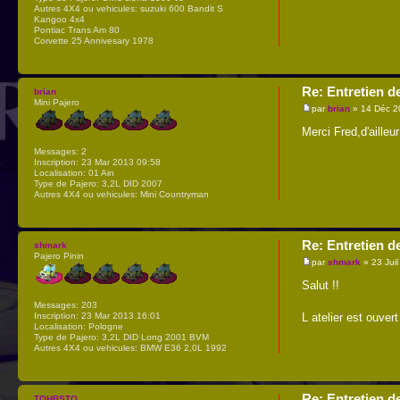
Autres 4X4 ou vehicules:
suzuki 600 Bandit S
Kangoo 4x4
Pontiac Trans Am 80
Corvette 25 Annivesary 1978
Re: Entretien d
brian
Mini Pajero
par
brian
» 14 Déc 2
Merci Fred,d'ailleu
Messages:
2
Inscription:
23 Mar 2013 09:58
Localisation:
01 Ain
Type de Pajero:
3,2L DID 2007
Autres 4X4 ou vehicules:
Mini Countryman
Re: Entretien d
shmark
Pajero Pinin
par
shmark
» 23 Jui
Salut !!
Messages:
203
Inscription:
23 Mar 2013 16:01
L atelier est ouver
Localisation:
Pologne
Type de Pajero:
3,2L DID Long 2001 BVM
Autres 4X4 ou vehicules:
BMW E36 2,0L 1992
Re: Entretien d
TOHBSTO