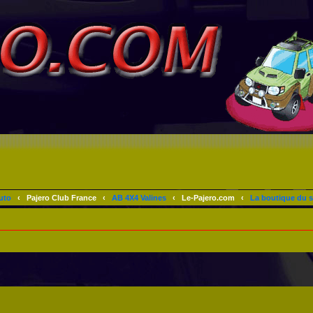
uto
‹
Pajero Club France
‹
AB 4X4 Valines
‹
Le-Pajero.com
‹
La boutique du s