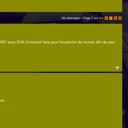
66 messages •
Page
2
sur
4
•
1
2
3
4
e 2007 avec BVA.Comment faire pour l'empêcher de tourner afin de pour
nne