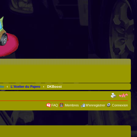
ite
‹
L'Atelier du Pajero
‹
DKBoost
FAQ
Membres
M’enregistrer
Connexion