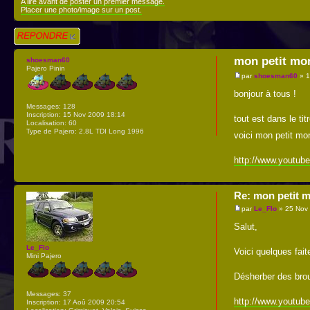
A lire avant de poster un premier message.
Placer une photo/image sur un post.
Répondre
mon petit mon
shoesman60
Pajero Pinin
par
shoesman60
» 1
bonjour à tous !
Messages:
128
Inscription:
15 Nov 2009 18:14
tout est dans le titr
Localisation:
60
Type de Pajero:
2,8L TDI Long 1996
voici mon petit mon
http://www.youtu
Re: mon petit m
par
Le_Flo
» 25 Nov
Salut,
Le_Flo
Voici quelques fai
Mini Pajero
Désherber des brou
Messages:
37
http://www.youtub
Inscription:
17 Aoû 2009 20:54