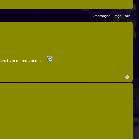
5 messages • Page
1
sur
1
aurait vendu ma voiture....