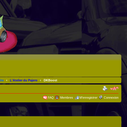
ite
‹
L'Atelier du Pajero
‹
DKBoost
FAQ
Membres
M’enregistrer
Connexion