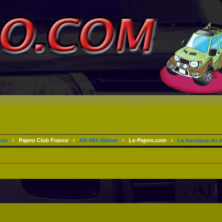
uto
‹
Pajero Club France
‹
AB 4X4 Valines
‹
Le-Pajero.com
‹
La boutique du s