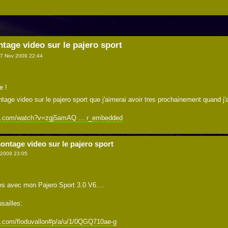
tage video sur le pajero sport
7 Nov 2009 22:44
e !
tage video sur le pajero sport que j'aimerai avoir tres prochainement quand j'
be.com/watch?v=zgj5amAQ ... r_embedded
ontage video sur le pajero sport
 2009 23:05
tes avec mon Pajero Sport 3.0 V6....
sailles:
e.com/floduvallon#p/a/u/1/0QGQ710ae-g