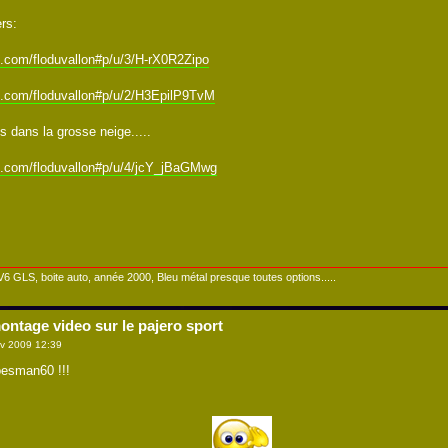
rs:
e.com/floduvallon#p/u/3/H-rX0R2Zipo
e.com/floduvallon#p/u/2/H3EpilP9TvM
s dans la grosse neige.....
e.com/floduvallon#p/u/4/jcY_jBaGMwg
 V6 GLS, boite auto, année 2000, Bleu métal presque toutes options.....
ontage video sur le pajero sport
v 2009 12:39
esman60 !!!