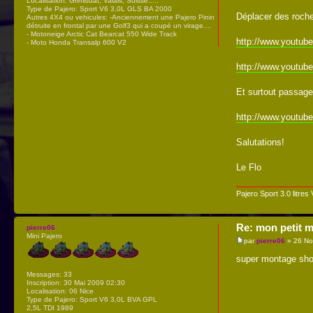
Localisation:
Grimisuat, Valais, Suisse.....
Type de Pajero:
Sport V6 3,0L GLS BA 2000
Déplacer des roche
Autres 4X4 ou vehicules:
-Anciennement une Pajero Pinin
détruite en frontal par une Golf3 qui a coupé un virage....
- Motoneige Arctic Cat Bearcat 550 Wide Track
http://www.youtub
- Moto Honda Transalp 600 V2
http://www.youtub
Et surtout passage
http://www.youtub
Salutations!
Le Flo
Pajero Sport 3.0 litres
Re: mon petit m
pierre06
Mini Pajero
par
pierre06
» 26 No
super montage sho
Messages:
33
Inscription:
30 Mai 2009 02:30
Localisation:
06 Nice
Type de Pajero:
Sport V6 3,0L BVA GPL
2,5L TDI 1989