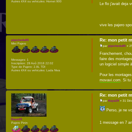
Autres 4X4 ou vehicules:
Hornet 900
Le flo j'avait deja
vive les pajero spo
Re: mon petit m
pipichedu85
Mini Pajero
par
pipichedu85
» 2
Franchement, chouet
faire des montages
Messages:
1
Inscription:
28 Aoû 2018 22:02
un logiciel simple
Type de Pajero:
2,8L TDI
Autres 4X4 ou vehicules:
Lada Niva
Pour les montages 
movavi.com
. Si tu
Re: mon petit m
par
Kaya29
» 31 Déc
Perso, je ne voi
Kaya29
1 message en 7 a
Pajero Pinin