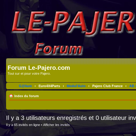
Forum Le-Pajero.com
Tout sur et pour votre Pajero.
G@lium
‹
Euro4X4Parts
‹
Modul'Auto
‹
Pajero Club France
‹
AB 4
Index du forum
Il y a 3 utilisateurs enregistrés et 0 utilisateur in
Il y a 65 invités en ligne •
Afficher les invités