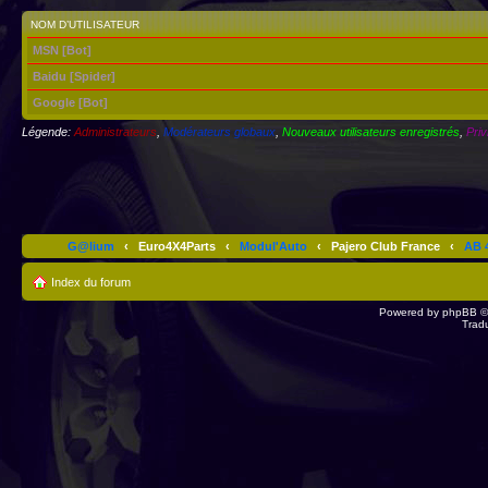
NOM D’UTILISATEUR
MSN [Bot]
Baidu [Spider]
Google [Bot]
Légende:
Administrateurs
,
Modérateurs globaux
,
Nouveaux utilisateurs enregistrés
,
Priv
G@lium
‹
Euro4X4Parts
‹
Modul'Auto
‹
Pajero Club France
‹
AB 4
Index du forum
Powered by
phpBB
©
Trad