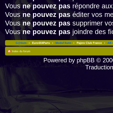
Vous
ne pouvez pas
répondre aux
Vous
ne pouvez pas
éditer vos m
Vous
ne pouvez pas
supprimer v
Vous
ne pouvez pas
joindre des fi
G@lium
‹
Euro4X4Parts
‹
Modul'Auto
‹
Pajero Club France
‹
AB 4
Index du forum
Powered by
phpBB
© 2000
Traductio