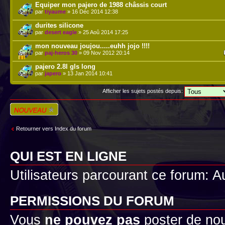
Equiper mon pajero de 1988 châssis court
par
tiyaume
» 16 Déc 2014 12:38
durites silicone
par
desert eagle
» 25 Aoû 2014 17:25
mon nouveau joujou.....euhh jojo !!!!
par
paj-heros 30
» 09 Nov 2012 20:14
pajero 2.8l gls long
par
japero
» 13 Jan 2014 10:41
Afficher les sujets postés depuis:
Écrire un nouveau
sujet
Retourner vers Index du forum
QUI EST EN LIGNE
Utilisateurs parcourant ce forum: Au
PERMISSIONS DU FORUM
Vous
ne pouvez pas
poster de no