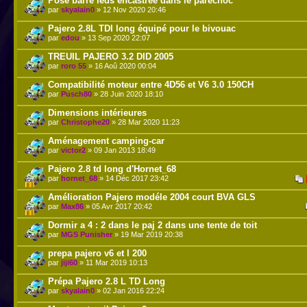
Pose barre leds encastrée dans le parechoc
par
skyalain0
» 12 Nov 2020 20:46
Pajero 2.8L TDI long équipé pour le bivouac
par
edou
» 13 Sep 2020 22:07
TREUIL PAJERO 3.2 DID 2005
par
roro 55
» 16 Aoû 2020 00:04
Compatibilité moteur entre 4D56 et V6 3.0 150CH
par
Pusch80
» 28 Juin 2020 18:10
Dimensions intérieures
par
Christophe20
» 28 Mar 2020 11:23
Aménagement camping-car
par
victor2
» 09 Jan 2013 18:49
Pajero 2.8 td long d'Hornet_68
par
hornet_68
» 14 Déc 2017 23:42
Amélioration Pajero modéle 2004 court BVA GLS
par
Max86
» 05 Avr 2017 20:42
Dormir a 4 : 2 dans le paj 2 dans une tente de toit
par
MGS Punisher
» 19 Mar 2019 20:38
prepa pajero v6 et l 200
par
jiji60
» 11 Mar 2019 10:13
Prépa Pajero 2.8 L TD Long
par
skyalain0
» 02 Jan 2016 22:24