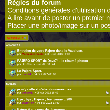
Règles du forum
Conditions générales d'utilisation 
A lire avant de poster un premier
Placer une photo/image sur un pos
Écrire un nouveau
sujet
ANNONCES
Entretien de votre Pajero dans le Vaucluse.
par
Manu-Webmaster
» 08 Juin 2013 14:03
PAJERO SPORT de Dave74 , le résumé photos
par DID78 » 12 Juin 2007 08:44
Le Pajero Sport.
par
dave74
» 04 Oct 2005 08:08
SUJETS
je m'y colle et n'abandonnerais pas
par
coyote13
» 05 Avr 2012 18:42
Bye , bye , Pajéro , bienvenue L 200
par
Dalton 57
» 08 Sep 2016 13:50
Pajero 4 en cours de chargement....