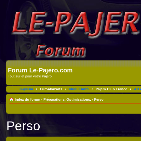
Forum Le-Pajero.com
Tout sur et pour votre Pajero.
G@lium
‹
Euro4X4Parts
‹
Modul'Auto
‹
Pajero Club France
‹
AB 4
Index du forum
‹
Préparations, Optimisations.
‹
Perso
Perso