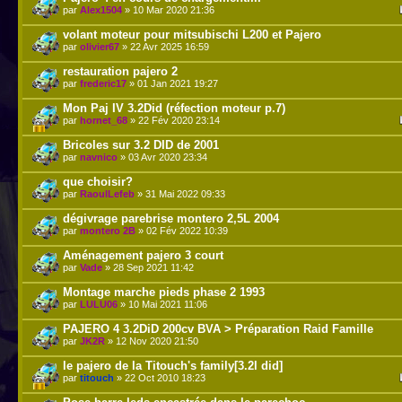
par
Alex1504
» 10 Mar 2020 21:36
volant moteur pour mitsubischi L200 et Pajero
par
olivier67
» 22 Avr 2025 16:59
restauration pajero 2
par
frederic17
» 01 Jan 2021 19:27
Mon Paj IV 3.2Did (réfection moteur p.7)
par
hornet_68
» 22 Fév 2020 23:14
Bricoles sur 3.2 DID de 2001
par
navnico
» 03 Avr 2020 23:34
que choisir?
par
RaoulLefeb
» 31 Mai 2022 09:33
dégivrage parebrise montero 2,5L 2004
par
montero 2B
» 02 Fév 2022 10:39
Aménagement pajero 3 court
par
Vade
» 28 Sep 2021 11:42
Montage marche pieds phase 2 1993
par
LULU06
» 10 Mai 2021 11:06
PAJERO 4 3.2DiD 200cv BVA > Préparation Raid Famille
par
JK2R
» 12 Nov 2020 21:50
le pajero de la Titouch's family[3.2l did]
par
titouch
» 22 Oct 2010 18:23