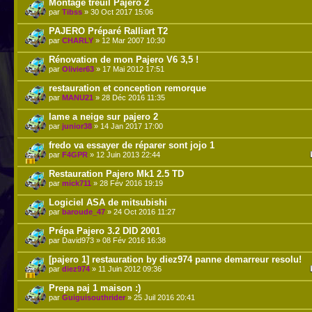
Montage treuil Pajero 2
par
Tibss
» 30 Oct 2017 15:06
PAJERO Préparé Ralliart T2
par
CHARLY
» 12 Mar 2007 10:30
Rénovation de mon Pajero V6 3,5 !
par
Olivier63
» 17 Mai 2012 17:51
restauration et conception remorque
par
MANU21
» 28 Déc 2016 11:35
lame a neige sur pajero 2
par
junior38
» 14 Jan 2017 17:00
fredo va essayer de réparer sont jojo 1
par
F4GPR
» 12 Juin 2013 22:44
Restauration Pajero Mk1 2.5 TD
par
mick711
» 28 Fév 2016 19:19
Logiciel ASA de mitsubishi
par
baroude_47
» 24 Oct 2016 11:27
Prépa Pajero 3.2 DID 2001
par David973 » 08 Fév 2016 16:38
[pajero 1] restauration by diez974 panne demarreur resolu!
par
diez974
» 11 Juin 2012 09:36
Prepa paj 1 maison :)
par
Guiguisouthrider
» 25 Juil 2016 20:41