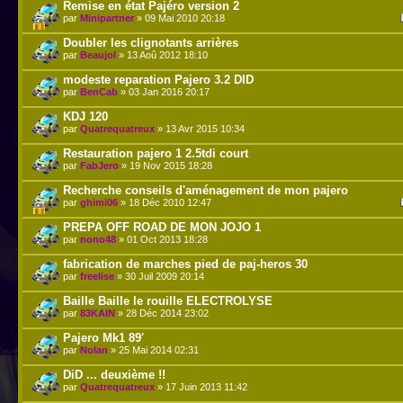
Remise en état Pajéro version 2
par
Minipartner
» 09 Mai 2010 20:18
Doubler les clignotants arrières
par
Beaujol
» 13 Aoû 2012 18:10
modeste reparation Pajero 3.2 DID
par
BenCab
» 03 Jan 2016 20:17
KDJ 120
par
Quatrequatreux
» 13 Avr 2015 10:34
Restauration pajero 1 2.5tdi court
par
FabJero
» 19 Nov 2015 18:28
Recherche conseils d'aménagement de mon pajero
par
ghimi06
» 18 Déc 2010 12:47
PREPA OFF ROAD DE MON JOJO 1
par
nono48
» 01 Oct 2013 18:28
fabrication de marches pied de paj-heros 30
par
freelise
» 30 Juil 2009 20:14
Baille Baille le rouille ELECTROLYSE
par
83KAIN
» 28 Déc 2014 23:02
Pajero Mk1 89'
par
Nolan
» 25 Mai 2014 02:31
DiD ... deuxième !!
par
Quatrequatreux
» 17 Juin 2013 11:42