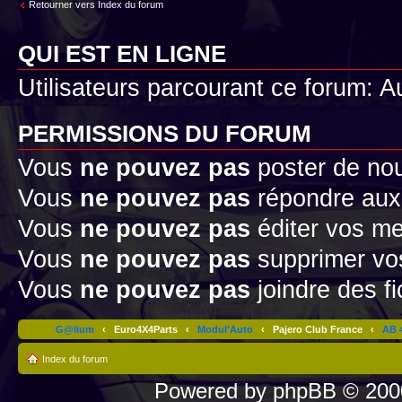
Retourner vers Index du forum
QUI EST EN LIGNE
Utilisateurs parcourant ce forum: Au
PERMISSIONS DU FORUM
Vous
ne pouvez pas
poster de no
Vous
ne pouvez pas
répondre aux
Vous
ne pouvez pas
éditer vos m
Vous
ne pouvez pas
supprimer v
Vous
ne pouvez pas
joindre des fi
G@lium
‹
Euro4X4Parts
‹
Modul'Auto
‹
Pajero Club France
‹
AB 4
Index du forum
Powered by
phpBB
© 2000