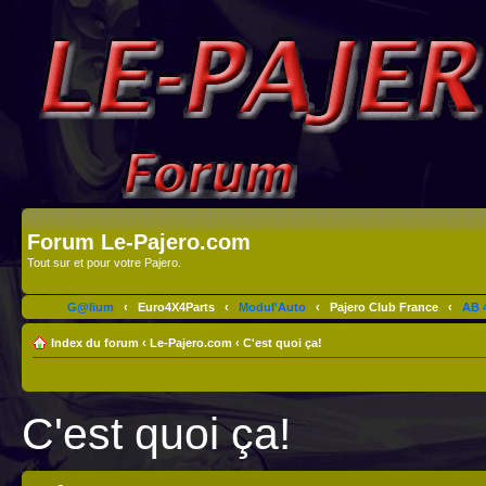
Forum Le-Pajero.com
Tout sur et pour votre Pajero.
G@lium
‹
Euro4X4Parts
‹
Modul'Auto
‹
Pajero Club France
‹
AB 4
Index du forum
‹
Le-Pajero.com
‹
C'est quoi ça!
C'est quoi ça!