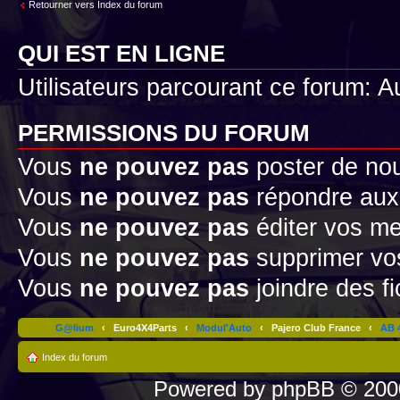
Retourner vers Index du forum
QUI EST EN LIGNE
Utilisateurs parcourant ce forum: Au
PERMISSIONS DU FORUM
Vous
ne pouvez pas
poster de no
Vous
ne pouvez pas
répondre aux
Vous
ne pouvez pas
éditer vos m
Vous
ne pouvez pas
supprimer v
Vous
ne pouvez pas
joindre des fi
G@lium
‹
Euro4X4Parts
‹
Modul'Auto
‹
Pajero Club France
‹
AB 4
Index du forum
Powered by
phpBB
© 2000