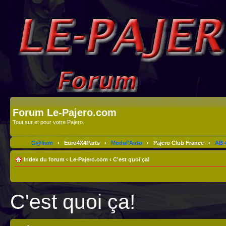
Forum Le-Pajero.com
Tout sur et pour votre Pajero.
G@lium
‹
Euro4X4Parts
‹
Modul'Auto
‹
Pajero Club France
‹
AB 4
Index du forum
‹
Le-Pajero.com
‹
C'est quoi ça!
C'est quoi ça!