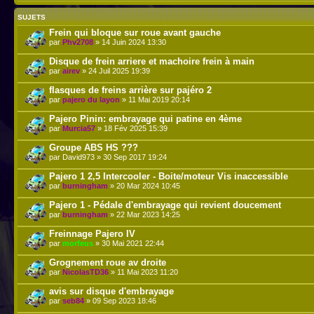
SUJETS
Frein qui bloque sur roue avant gauche
par
Phv2708
» 14 Juin 2024 13:30
Disque de frein arriere et machoire frein à main
par
airev
» 24 Juil 2025 19:39
flasques de freins arrière sur pajéro 2
par
pajero du layon
» 11 Mai 2019 20:14
Pajero Pinin: embrayage qui patine en 4ème
par
Murcia57
» 18 Fév 2025 15:39
Groupe ABS HS ???
par David973 » 30 Sep 2017 19:24
Pajero 1 2,5 Intercooler - Boite/moteur Vis inaccessible
par
burningham
» 20 Mar 2024 10:45
Pajero 1 - Pédale d'embrayage qui revient doucement
par
burningham
» 22 Mar 2023 14:25
Freinnage Pajero IV
par
morfeus
» 30 Mai 2021 22:44
Grognement roue av droite
par
NicolasTD36
» 11 Mai 2023 11:20
avis sur disque d'embrayage
par
seb84
» 09 Sep 2023 18:46