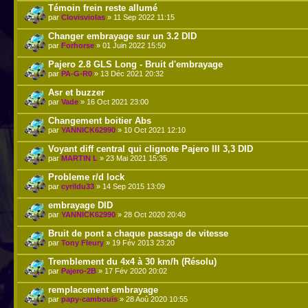
Témoin frein reste allumé
par
Clovisviolas
» 11 Sep 2022 11:15
Changer embrayage sur un 3.2 DID
par
Forhorse
» 01 Juin 2022 15:50
Pajero 2.8 GLS Long - Bruit d'embrayage
par
PA-G-R0
» 13 Déc 2021 20:32
Asr et buzzer
par
Vade
» 16 Oct 2021 23:00
Changement boitier Abs
par
YANNICK62990
» 10 Oct 2021 12:10
Voyant diff central qui clignote Pajero III 3,3 DID
par
MARTIN L
» 23 Mai 2021 15:35
Probleme r/d lock
par
cyrildu33
» 14 Sep 2015 13:09
embrayage DID
par
YANNICK62990
» 28 Oct 2020 20:40
Bruit de pont a chaque passage de vitesse
par
Tony Fleury
» 19 Fév 2013 23:20
Tremblement du 4x4 à 30 km/h (Résolu)
par
Pajero-2B
» 17 Fév 2020 20:02
remplacement embrayage
par
papy-cambouis
» 28 Aoû 2020 10:55