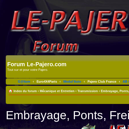
Forum Le-Pajero.com
Tout sur et pour votre Pajero.
G@lium
‹
Euro4X4Parts
‹
Modul'Auto
‹
Pajero Club France
‹
AB 4
Index du forum
‹
Mécanique et Entretien
‹
Transmission
‹
Embrayage, Ponts,
Embrayage, Ponts, Fre