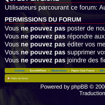
Utilisateurs parcourant ce forum: Au
PERMISSIONS DU FORUM
Vous
ne pouvez pas
poster de no
Vous
ne pouvez pas
répondre aux
Vous
ne pouvez pas
éditer vos m
Vous
ne pouvez pas
supprimer v
Vous
ne pouvez pas
joindre des fi
G@lium
‹
Euro4X4Parts
‹
Modul'Auto
‹
Pajero Club France
‹
AB 4
Index du forum
Powered by
phpBB
© 2000
Traductio