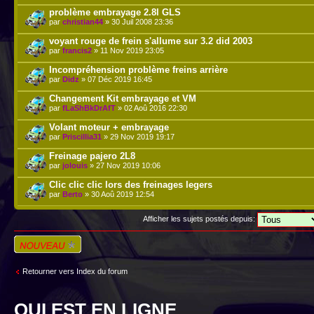
problème embrayage 2.8l GLS
par
christian44
» 30 Juil 2008 23:36
voyant rouge de frein s'allume sur 3.2 did 2003
par
francis2
» 11 Nov 2019 23:05
Incompréhension problème freins arrière
par
Didz
» 07 Déc 2019 16:45
Changement Kit embrayage et VM
par
fLaShBkDrAfT
» 02 Aoû 2016 22:30
Volant moteur + embrayage
par
Priscillia31
» 29 Nov 2019 19:17
Freinage pajero 2L8
par
jolouis
» 27 Nov 2019 10:06
Clic clic clic lors des freinages legers
par
Berto
» 30 Aoû 2019 12:54
Afficher les sujets postés depuis:
Écrire un nouveau
sujet
Retourner vers Index du forum
QUI EST EN LIGNE