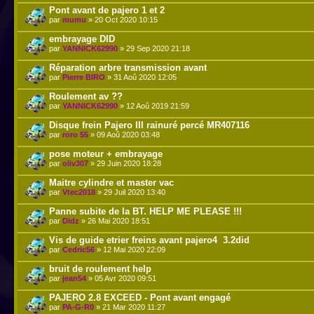
Pont avant de pajero 1 et 2
par
mumu
» 20 Oct 2020 10:15
embrayage DID
par
YANNICK62990
» 29 Sep 2020 21:18
Réparation arbre transmission avant
par
Pierre BIRO
» 31 Aoû 2020 12:05
Roulement av ??
par
YANNICK62990
» 12 Aoû 2019 21:59
Disque frein Pajero III rainuré percé MR407116
par
roro 55
» 09 Aoû 2020 03:48
pose moteur + embrayage
par
oliv307
» 29 Juin 2020 18:28
Maitre cylindre et master vac
par
Vtec2018
» 29 Juil 2020 13:40
Panne subite de la BT. HELP ME PLEASE !!!
par
Didz
» 26 Mai 2020 18:51
Vis de guide etrier freins avant pajero4 3.2did
par
Cedric56
» 12 Mai 2020 22:09
bruit de roulement help
par
jean54
» 05 Avr 2020 09:51
PAJERO 2.8 EXCEED - Pont avant engagé
par
PA-G-R0
» 21 Mar 2020 11:27