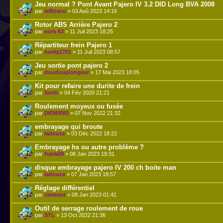
Jeu normal ? Pont Avant Pajero IV 3.2 DID Long BVA 2008
par
leRitano
» 03 Aoû 2023 14:16
Rotor ABS Arrière Pajero 2
par
ours 63
» 11 Juil 2023 18:25
Répartiteur frein Pajero 1
par
noelq1701
» 11 Juil 2023 08:57
Jeu sortie pont pajero 2
par
doudouplongeur
» 17 Mai 2023 18:05
Kit pour refaire une durite de frein
par
Sonb
» 04 Fév 2020 21:21
Roulement moyeux ou fusée
par
DIDIER83
» 07 Nov 2022 21:32
embrayage qui broute
par
ladouce
» 03 Déc 2022 18:22
Embrayage hs ou autre problème ?
par
frank09
» 08 Jan 2023 19:31
disque embrayage pajero IV 200 ch boite man
par
ladouce
» 07 Jan 2023 18:57
Réglage différentiel
par
clemnnt
» 08 Jan 2023 01:41
Outil de serrage roulement de roue
par
STL
» 13 Oct 2022 21:36