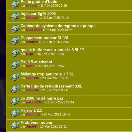
Petite goutte d'huile
par
N-i-c-o
» 11 Fév 2025 20:15
Injecteur 6g75 2008
par
Gilles34
» 10 Jan 2025 02:19
Capteur de système de regime de pompe
par
Nico72430
» 04 Sep 2020 19:43
Claquement moteur 3L V6
par
Wildfox
» 01 Juin 2015 14:58
quelle huile moteur pour le 3.5L??
par
pepe
» 16 Jan 2010 15:30
Paj 3.5 et ethanol
par
tyron
» 31 Oct 2021 09:42
Mélange trop pauvre sur 3.8L
par
Gilles34
» 23 Juil 2023 19:30
Perte liquide refroidissement 3.8L
par
Gilles34
» 21 Fév 2023 00:11
v6 3500 ne démarre pas
par
pitou31370
» 30 Nov 2022 22:44
Pajero 1 2.5
par
Kentin51
» 28 Aoû 2021 19:06
Problème moteur
par
Jura69
» 17 Mar 2021 21:31