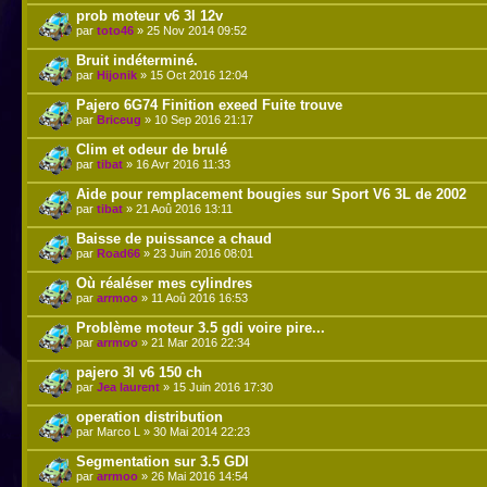
prob moteur v6 3l 12v
par
toto46
» 25 Nov 2014 09:52
Bruit indéterminé.
par
Hijonik
» 15 Oct 2016 12:04
Pajero 6G74 Finition exeed Fuite trouve
par
Briceug
» 10 Sep 2016 21:17
Clim et odeur de brulé
par
tibat
» 16 Avr 2016 11:33
Aide pour remplacement bougies sur Sport V6 3L de 2002
par
tibat
» 21 Aoû 2016 13:11
Baisse de puissance a chaud
par
Road66
» 23 Juin 2016 08:01
Où réaléser mes cylindres
par
arrmoo
» 11 Aoû 2016 16:53
Problème moteur 3.5 gdi voire pire...
par
arrmoo
» 21 Mar 2016 22:34
pajero 3l v6 150 ch
par
Jea laurent
» 15 Juin 2016 17:30
operation distribution
par Marco L » 30 Mai 2014 22:23
Segmentation sur 3.5 GDI
par
arrmoo
» 26 Mai 2016 14:54