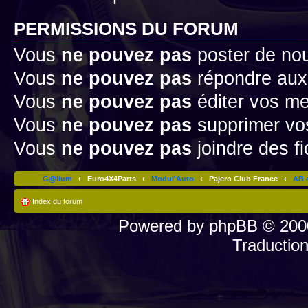
PERMISSIONS DU FORUM
Vous
ne pouvez pas
poster de no
Vous
ne pouvez pas
répondre aux
Vous
ne pouvez pas
éditer vos m
Vous
ne pouvez pas
supprimer v
Vous
ne pouvez pas
joindre des fi
G@lium
‹
Euro4X4Parts
‹
Modul'Auto
‹
Pajero Club France
‹
AB 4
Index du forum
Powered by
phpBB
© 2000
Traductio