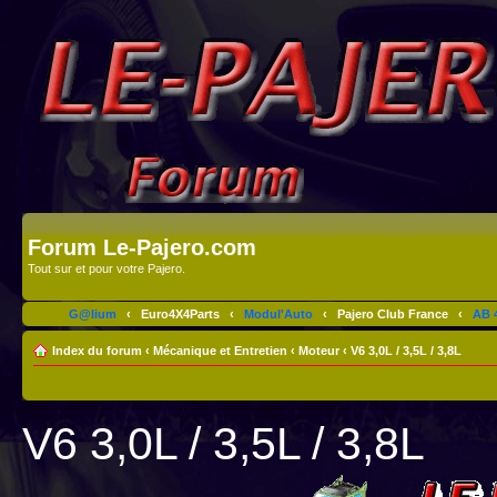
Forum Le-Pajero.com
Tout sur et pour votre Pajero.
G@lium
‹
Euro4X4Parts
‹
Modul'Auto
‹
Pajero Club France
‹
AB 4
Index du forum
‹
Mécanique et Entretien
‹
Moteur
‹
V6 3,0L / 3,5L / 3,8L
V6 3,0L / 3,5L / 3,8L