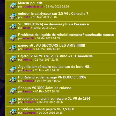
Moteur poussif
par
Jumbosizesisi
» 23 Mai 2018 19:26
enlever le catalyseur sur 3.5 V6 : Conseils ?
par
J M 3
» 19 Mar 2009 21:46
V6 3000 (150ch) ne démarre plus à l'essence
par
noart
» 10 Avr 2015 16:20
Problème de liquide de refroidissement / surchauffe moteur
par
nicoz88
» 06 Mai 2017 14:55
pajero v6 : AU SECOURS LES AMIS !!!!!!!!
par
alain47
» 14 Déc 2016 14:49
Pajero IV 6G75 3.8L v6 B. Auto => B. manuelle
par
At0mx
» 21 Mar 2017 21:56
Aiguille température eau tableau de bord HS...
par
kaeros
» 20 Fév 2017 14:30
Pb Ralenti et démarrage V6 DOHC 3.5 1997
par
splint83
» 08 Fév 2017 15:02
Shogun V6 3000 Joint de culasse
par
kaeros
» 06 Fév 2017 10:48
probleme de ralenti sur pajero 3L V6 de 1994
par
ludovic70
» 02 Jan 2017 20:06
Problème ralenti pajero V6 3,5 GDI
par
Sebourru
» 10 Déc 2016 20:18