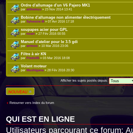
Ordre d'allumage d'un V6 Pajero MK1
par
arthemus
» 23 Nov 2014 13:41
Bobine d'allumage non alimenter électriquement
par
Sylvestre M
» 07 Avr 2016 17:18
soupapes acier pour GPL
par
noart
» 27 Fév 2016 00:55
Manuel d'atelier pour le 3.5 gdi
par
arrmoo
» 10 Mar 2016 23:06
Filtre à air KN
par
Fredo05
» 03 Mar 2016 18:08
Volant moteur
par
Mushigana
» 28 Fév 2016 20:30
Afficher les sujets postés depuis:
Écrire un nouveau
sujet
Retourner vers Index du forum
QUI EST EN LIGNE
Utilisateurs parcourant ce forum: Au