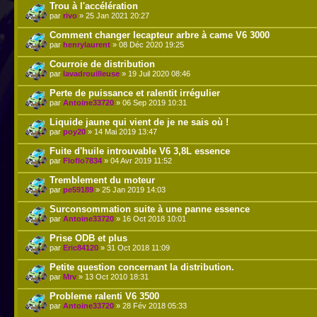
Trou à l'accélération
par
rivo
» 25 Jan 2021 20:27
Comment changer lecapteur arbre à came V6 3000
par
henrylaurent
» 08 Déc 2020 19:25
Courroie de distribution
par
lavadrouilleuse
» 19 Juil 2020 08:46
Perte de puissance et ralentit irrégulier
par
Antoine33720
» 06 Sep 2019 10:31
Liquide jaune qui vient de je ne sais où !
par
poy20
» 14 Mai 2019 13:47
Fuite d'huile introuvable V6 3,8L essence
par
Floflo7834
» 04 Avr 2019 11:52
Tremblement du moteur
par
pe59189
» 25 Jan 2019 14:03
Surconsommation suite à une panne essence
par
Antoine33720
» 16 Oct 2018 10:01
Prise ODB et plus
par
Eric84120
» 31 Oct 2018 11:09
Petite question concernant la distribution.
par
Mrv
» 13 Oct 2010 18:31
Probleme ralenti V6 3500
par
Antoine33720
» 28 Fév 2018 05:33