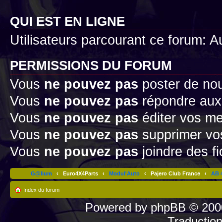
QUI EST EN LIGNE
Utilisateurs parcourant ce forum: Au
PERMISSIONS DU FORUM
Vous
ne pouvez pas
poster de no
Vous
ne pouvez pas
répondre aux
Vous
ne pouvez pas
éditer vos m
Vous
ne pouvez pas
supprimer v
Vous
ne pouvez pas
joindre des fi
G@lium
‹
Euro4X4Parts
‹
Modul'Auto
‹
Pajero Club France
‹
AB 4
Index du forum
Powered by
phpBB
© 2000
Traductio