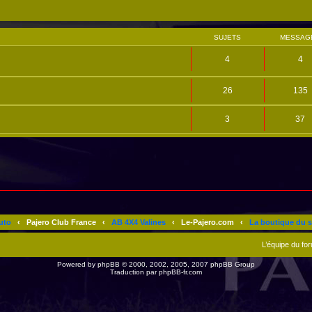
SUJETS
MESSAG
4
4
26
135
3
37
uto
‹
Pajero Club France
‹
AB 4X4 Valines
‹
Le-Pajero.com
‹
La boutique du s
L’équipe du fo
Powered by
phpBB
© 2000, 2002, 2005, 2007 phpBB Group
Traduction par
phpBB-fr.com