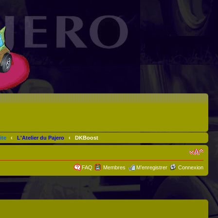
ite
‹
L'Atelier du Pajero
‹
DKBoost
FAQ
Membres
M’enregistrer
Connexion