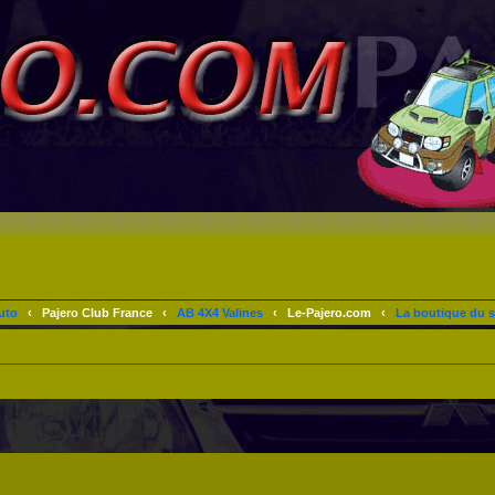
uto
‹
Pajero Club France
‹
AB 4X4 Valines
‹
Le-Pajero.com
‹
La boutique du s