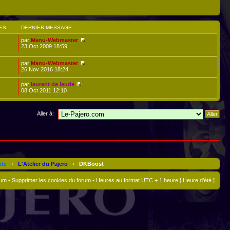
ES
DERNIER MESSAGE
par
Manu-Webmaster
23 Oct 2009 18:59
par
Manu-Webmaster
26 Nov 2016 18:24
par
laurent de laude
08 Oct 2011 12:10
Aller à:
ite
‹
L'Atelier du Pajero
‹
DKBoost
rum
•
Supprimer les cookies du forum
• Heures au format UTC + 1 heure [ Heure d’été ]