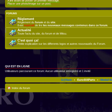
A lire avant de poster un premier message.
Placer une photo/image sur un post.
FORUMS
Réglement
Réglement du
forum
et du
site
.
Il est
impératif
de lire
les nouveaux messages contenus dans ce forum
.
Actualité
Toute l'actu du site, du forum et de Mitsu.
C'est quoi ça!
Petite explication sur les differents logos et autres nouveautés du Forum.
QUI EST EN LIGNE
Utilisateurs parcourant ce forum: Aucun utilisateur enregistré et 1 invité
G@lium
‹
Euro4X4Parts
‹
Modul'A
Index du forum