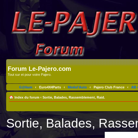
Forum Le-Pajero.com
Tout sur et pour votre Pajero.
G@lium
‹
Euro4X4Parts
‹
Modul'Auto
‹
Pajero Club France
‹
AB 4
Index du forum
‹
Sortie, Balades, Rassemblement, Raid.
Sortie, Balades, Rasse