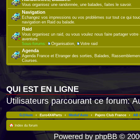
Vous organisez une randonnée, une balades, faites le savoir.
Navigation
Echangez vos impressions ou vos problèmes sur tout ce qui touc
navigation en Raid ou balade.
Raid
Vous organisez un raid, ou vous voulez nous faire partager votre 
aventure.
Sous-forums:
Organisation
,
Votre raid
Agenda
Agenda France et Etranger des sorties, Balades, Rassemblement
Courses.
QUI EST EN LIGNE
Utilisateurs parcourant ce forum: Au
G@lium
‹
Euro4X4Parts
‹
Modul'Auto
‹
Pajero Club France
‹
AB 4
Index du forum
Powered by
phpBB
© 2000