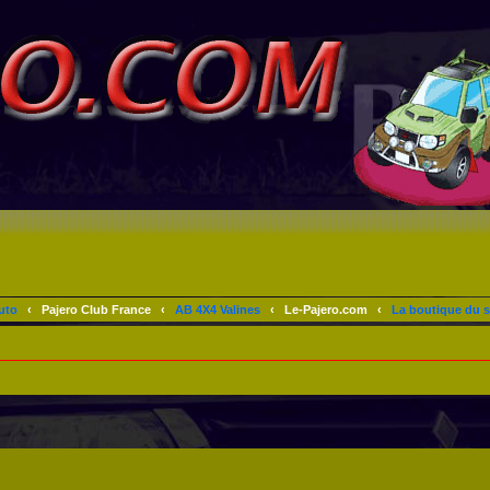
uto
‹
Pajero Club France
‹
AB 4X4 Valines
‹
Le-Pajero.com
‹
La boutique du s