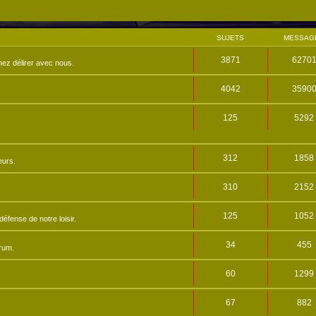
SUJETS
MESSAG
3871
6270
nez délirer avec nous.
4042
3590
125
5292
312
1858
eurs.
310
2152
125
1052
éfense de notre loisir.
34
455
orum.
60
1299
67
882