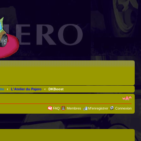
ite
‹
L'Atelier du Pajero
‹
DKBoost
FAQ
Membres
M’enregistrer
Connexion