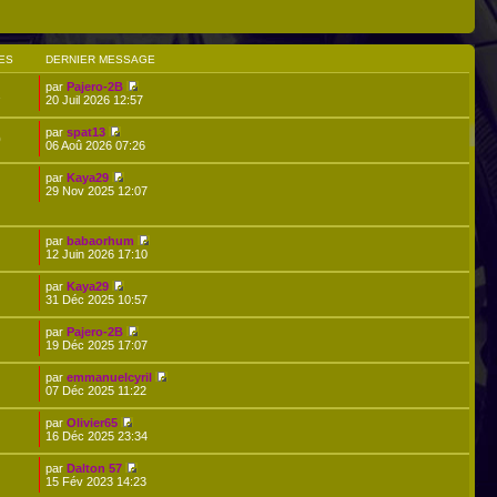
ES
DERNIER MESSAGE
par
Pajero-2B
1
20 Juil 2026 12:57
par
spat13
0
06 Aoû 2026 07:26
par
Kaya29
29 Nov 2025 12:07
par
babaorhum
12 Juin 2026 17:10
par
Kaya29
31 Déc 2025 10:57
par
Pajero-2B
19 Déc 2025 17:07
par
emmanuelcyril
07 Déc 2025 11:22
par
Olivier65
16 Déc 2025 23:34
par
Dalton 57
15 Fév 2023 14:23