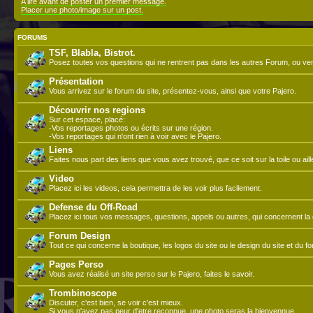
A lire avant de poster un premier message.
Placer une photo/image sur un post.
FORUMS
TSF, Blabla, Bistrot.
Posez toutes vos questions qui ne rentrent pas dans les autres Forum, ou ve
Présentation
Vous arrivez sur le forum du site, présentez-vous, ainsi que votre Pajero.
Découvrir nos regions
Sur cet espace, placé:
-Vos reportages photos ou écrits sur une région.
-Vos reportages qui n'ont rien à voir avec le Pajero.
Liens
Faites nous part des liens que vous avez trouvé, que ce soit sur la toile ou aill
Video
Placez ici les videos, cela permettra de les voir plus facilement.
Defense du Off-Road
Placez ici tous vos messages, questions, appels ou autres, qui concernent la d
Forum Design
Tout ce qui concerne la boutique, les logos du site ou le design du site et du f
Pages Perso
Vous avez réalisé un site perso sur le Pajero, faites le savoir.
Trombinoscope
Discuter, c'est bien, se voir c'est mieux.
Si vous n'avez pas peur d'etre reconnue, une photo seras la bienvennue.