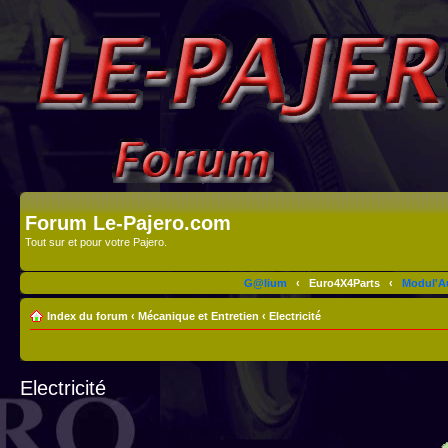
Forum Le-Pajero.com
Tout sur et pour votre Pajero.
G@lium
‹
Euro4X4Parts
‹
Modul'A
Index du forum
‹
Mécanique et Entretien
‹
Electricité
Electricité