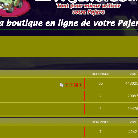
RÉPONSES
VUS
65
44302
1
2
3
4
2
2009
6
2447
RÉPONSES
VUS
7
4242