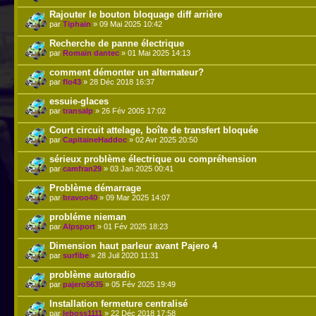
Rajouter le bouton bloquage diff arrière
par
Tiphain
» 09 Mai 2025 10:42
Recherche de panne électrique
par
Romain dantec
» 01 Mai 2025 14:13
comment démonter un alternateur?
par
flo43
» 28 Déc 2018 16:37
essuie-glaces
par
transalp
» 26 Fév 2005 17:02
Court circuit attelage, boîte de transfert bloquée
par
CapitaineHaddoc
» 02 Avr 2025 20:50
sérieux problème électrique ou compréhension
par
camfran29
» 03 Jan 2025 00:41
Problème démarrage
par
bravoo40
» 09 Mar 2025 14:07
probléme nieman
par
Alpsport
» 01 Fév 2025 18:23
Dimension haut parleur avant Pajero 4
par
surfibe
» 28 Juil 2020 11:31
problème autoradio
par
pajero5635
» 05 Fév 2025 19:49
Installation fermeture centralisé
par
leboss1111
» 22 Déc 2018 17:58