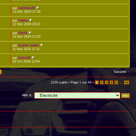
par
camfran29
13 Déc 2024 17:30
par
Fab2a
12 Déc 2024 19:22
par
EkklA
15 Nov 2024 17:03
par
Grand_sapin
11 Nov 2024 17:11
par
bobo29
2
30 Oct 2024 13:54
Suivante
2159 sujets •
Page
1
sur
44
•
...
1
2
3
4
5
44
Aller à: