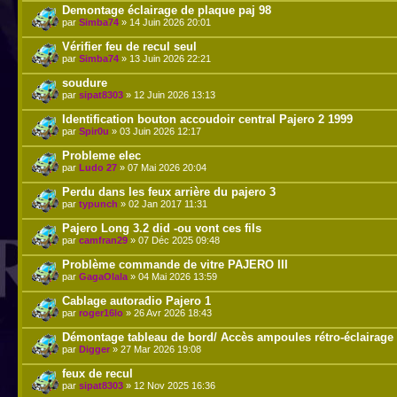
Demontage éclairage de plaque paj 98
par
Simba74
» 14 Juin 2026 20:01
Vérifier feu de recul seul
par
Simba74
» 13 Juin 2026 22:21
soudure
par
sipat8303
» 12 Juin 2026 13:13
Identification bouton accoudoir central Pajero 2 1999
par
Spir0u
» 03 Juin 2026 12:17
Probleme elec
par
Ludo 27
» 07 Mai 2026 20:04
Perdu dans les feux arrière du pajero 3
par
typunch
» 02 Jan 2017 11:31
Pajero Long 3.2 did -ou vont ces fils
par
camfran29
» 07 Déc 2025 09:48
Problème commande de vitre PAJERO III
par
GagaOlala
» 04 Mai 2026 13:59
Cablage autoradio Pajero 1
par
roger16lo
» 26 Avr 2026 18:43
Démontage tableau de bord/ Accès ampoules rétro-éclairage
par
Digger
» 27 Mar 2026 19:08
feux de recul
par
sipat8303
» 12 Nov 2025 16:36