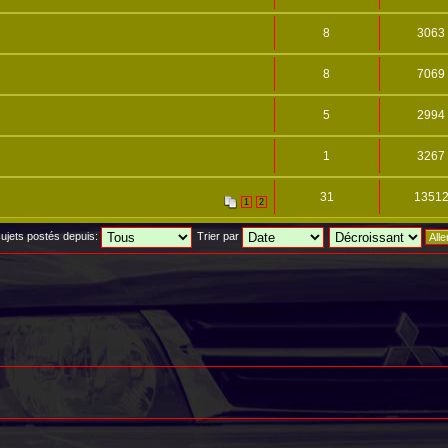
8
3063
8
7069
5
2994
1
3267
31
1351
1
2
 sujets postés depuis:
Trier par