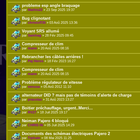
probleme esp angle braquage
par
Mathis22
» 23 Sep 2025 19:37
Bug clignotant
par
christoff30
» 03 Aoû 2025 13:36
Voyant SRS allumé
par
Samhag
» 28 Fév 2025 09:45
Compresseur de clim
par
mane
» 20 Aoû 2025 08:16
Rebrancher les câbles arrières !
par
Paj Heros
» 18 Fév 2023 16:27
Compresseur de clim
par
mane
» 20 Aoû 2025 08:15
Problème régulateur de vitesse
par
venusa
» 05 Aoû 2012 11:10
alternateur DID ? mais pas de témoins d'alerte de charge
par
pracolas
» 31 Aoû 2023 13:27
Boitier préchauffage, urgent..Merci...
par
RV27
» 18 Juil 2025 19:17
Neiman Pajero 4 bloqué
par
CHRIS 06
» 05 Juil 2025 14:29
Documents des schémas électriques Pajero 2
par
Tiphain
» 08 Mai 2025 11:25