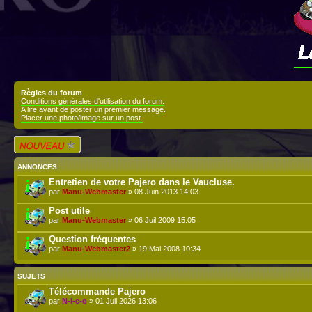
Règles du forum
Conditions générales d'utilisation du forum.
A lire avant de poster un premier message.
Placer une photo/image sur un post.
Écrire un nouveau
sujet
ANNONCES
Entretien de votre Pajero dans le Vaucluse.
par
Manu-Webmaster
» 08 Juin 2013 14:03
Post utile
par
Manu-Webmaster
» 06 Juil 2009 15:05
Question fréquentes
par
Manu-Webmaster2
» 19 Mai 2008 10:34
SUJETS
Télécommande Pajero
par
N-i-c-o
» 01 Juil 2026 13:06