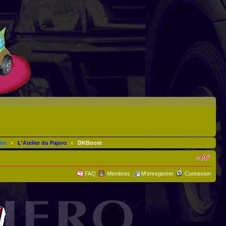
ite
‹
L'Atelier du Pajero
‹
DKBoost
FAQ
Membres
M’enregistrer
Connexion