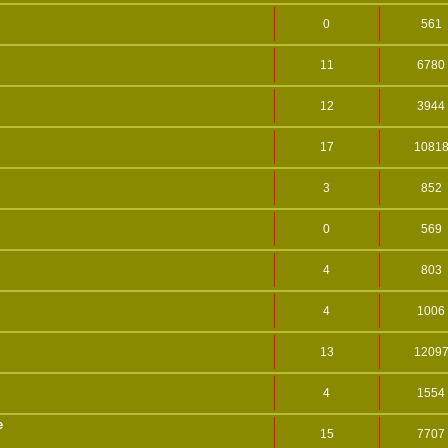
0
561
11
6780
12
3944
17
1081
3
852
0
569
4
803
4
1006
13
1209
4
1554
e
15
7707