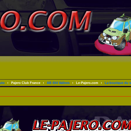
uto
‹
Pajero Club France
‹
AB 4X4 Valines
‹
Le-Pajero.com
‹
La boutique du s