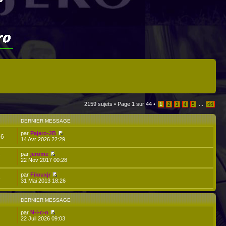
2159 sujets •
Page
1
sur
44
•
...
1
2
3
4
5
44
DERNIER MESSAGE
par
Pajero-2B
56
14 Avr 2026 22:29
par
jerome
7
22 Nov 2017 00:28
par
Filouxjr
6
31 Mai 2013 18:26
DERNIER MESSAGE
par
N-i-c-o
22 Juil 2026 09:03