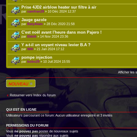
Prise 4JD2 airblow heater sur filtre à air
par
camfran29
» 10 Déc 2024 12:37
Jauge gazole
par
BatyAlain
» 28 Déc 2020 21:58
C'est noël avant l'heure dans mon Pajero !
par
EkklA
» 14 Nov 2024 23:36
Y a-t-il un voyant niveau levier B.A ?
par
Will
» 21 Jan 2024 17:12
pompe injection
par
bobo29
» 10 Juil 2024 15:55
Afficher les
Écrire un nouveau
sujet
Retourner vers Index du forum
QUI EST EN LIGNE
Utilisateurs parcourant ce forum: Aucun utilisateur enregistré et 3 invités
PERMISSIONS DU FORUM
Vous
ne pouvez pas
poster de nouveaux sujets
Vous
ne pouvez pas
répondre aux sujets