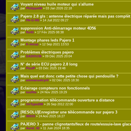
Voyant niveau huile moteur qui s'allume
par
Philippe08
» 03 Jan 2026 22:18
Pajero 2.8 gls : antenne électrique réparée mais pas complèt
par
PA-G-R0
» 14 Juil 2022 09:27
suppression Anti-démarrage moteur 4D56
par
flo43
» 17 Fév 2025 08:38
Montage phares leds Pajero 1
par
K-micaz
» 12 Sep 2021 13:53
Problèmes électriques pajero
par
DADOU36
» 09 Déc 2025 20:04
N° de série ECU pajero 2.8 long
par
PoulP
» 03 Déc 2025 19:48
Mais quel est donc cette petite chose qui pendouille ?
par
emmanuelcyril
» 02 Déc 2025 18:30
Eclairage compteurs non fonctionnels
par
toufito
» 24 Nov 2025 19:29
programmation télécommande ouverture a distance
par
UnType208
» 26 Sep 2012 22:00
[RESOLU]Enregistrer une télécommande sur pajero 3
par
Will33
» 24 Aoû 2025 16:27
PAJERO 3 - panne clignotants/feux de route/essuie-lave glac
par
Aurel_42
» 11 Juin 2024 18:35