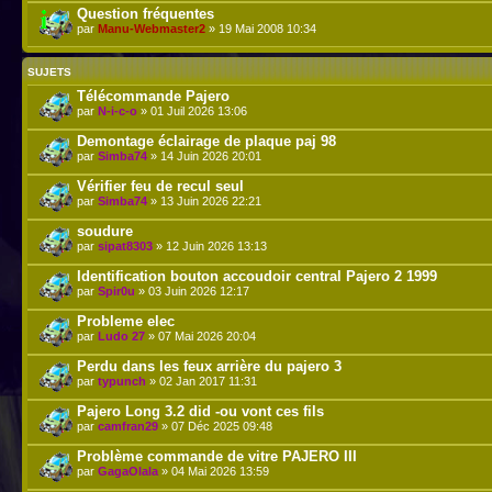
Question fréquentes
par
Manu-Webmaster2
» 19 Mai 2008 10:34
SUJETS
Télécommande Pajero
par
N-i-c-o
» 01 Juil 2026 13:06
Demontage éclairage de plaque paj 98
par
Simba74
» 14 Juin 2026 20:01
Vérifier feu de recul seul
par
Simba74
» 13 Juin 2026 22:21
soudure
par
sipat8303
» 12 Juin 2026 13:13
Identification bouton accoudoir central Pajero 2 1999
par
Spir0u
» 03 Juin 2026 12:17
Probleme elec
par
Ludo 27
» 07 Mai 2026 20:04
Perdu dans les feux arrière du pajero 3
par
typunch
» 02 Jan 2017 11:31
Pajero Long 3.2 did -ou vont ces fils
par
camfran29
» 07 Déc 2025 09:48
Problème commande de vitre PAJERO III
par
GagaOlala
» 04 Mai 2026 13:59