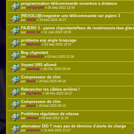
programmation télécommande ouverture a distance
par
UnType208
» 26 Sep 2012 22:00
[RESOLU]Enregistrer une télécommande sur pajero 3
par
Will33
» 24 Aoû 2025 16:27
PAJERO 3 - panne clignotants/feux de route/essuie-lave glac
par
Aurel_42
» 11 Juin 2024 18:35
probleme esp angle braquage
par
Mathis22
» 23 Sep 2025 19:37
Bug clignotant
par
christoff30
» 03 Aoû 2025 13:36
Voyant SRS allumé
par
Samhag
» 28 Fév 2025 09:45
Compresseur de clim
par
mane
» 20 Aoû 2025 08:16
Rebrancher les câbles arrières !
par
Paj Heros
» 18 Fév 2023 16:27
Compresseur de clim
par
mane
» 20 Aoû 2025 08:15
Problème régulateur de vitesse
par
venusa
» 05 Aoû 2012 11:10
alternateur DID ? mais pas de témoins d'alerte de charge
par
pracolas
» 31 Aoû 2023 13:27