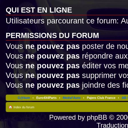
QUI EST EN LIGNE
Utilisateurs parcourant ce forum: Au
PERMISSIONS DU FORUM
Vous
ne pouvez pas
poster de no
Vous
ne pouvez pas
répondre aux
Vous
ne pouvez pas
éditer vos m
Vous
ne pouvez pas
supprimer v
Vous
ne pouvez pas
joindre des fi
G@lium
‹
Euro4X4Parts
‹
Modul'Auto
‹
Pajero Club France
‹
AB 4
Index du forum
Powered by
phpBB
© 2000
Traductio