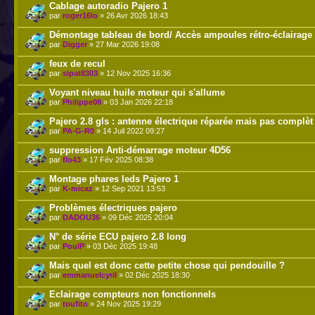
Cablage autoradio Pajero 1
par
roger16lo
» 26 Avr 2026 18:43
Démontage tableau de bord/ Accès ampoules rétro-éclairage
par
Digger
» 27 Mar 2026 19:08
feux de recul
par
sipat8303
» 12 Nov 2025 16:36
Voyant niveau huile moteur qui s'allume
par
Philippe08
» 03 Jan 2026 22:18
Pajero 2.8 gls : antenne électrique réparée mais pas complèt
par
PA-G-R0
» 14 Juil 2022 09:27
suppression Anti-démarrage moteur 4D56
par
flo43
» 17 Fév 2025 08:38
Montage phares leds Pajero 1
par
K-micaz
» 12 Sep 2021 13:53
Problèmes électriques pajero
par
DADOU36
» 09 Déc 2025 20:04
N° de série ECU pajero 2.8 long
par
PoulP
» 03 Déc 2025 19:48
Mais quel est donc cette petite chose qui pendouille ?
par
emmanuelcyril
» 02 Déc 2025 18:30
Eclairage compteurs non fonctionnels
par
toufito
» 24 Nov 2025 19:29