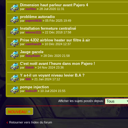
Dimension haut parleur avant Pajero 4
par
surfibe
» 28 Juil 2020 11:31
problème autoradio
par
pajero5635
» 05 Fév 2025 19:49
Installation fermeture centralisé
par
leboss1111
» 22 Déc 2018 17:58
Prise 4JD2 airblow heater sur filtre à air
par
camfran29
» 10 Déc 2024 12:37
Jauge gazole
par
BatyAlain
» 28 Déc 2020 21:58
C'est noël avant l'heure dans mon Pajero !
par
EkklA
» 14 Nov 2024 23:36
Y a-t-il un voyant niveau levier B.A ?
par
Will
» 21 Jan 2024 17:12
pompe injection
par
bobo29
» 10 Juil 2024 15:55
Afficher les sujets postés depuis:
Écrire un nouveau
sujet
Retourner vers Index du forum