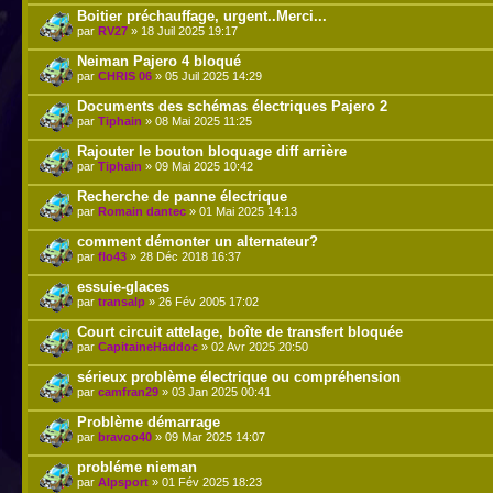
Boitier préchauffage, urgent..Merci...
par
RV27
» 18 Juil 2025 19:17
Neiman Pajero 4 bloqué
par
CHRIS 06
» 05 Juil 2025 14:29
Documents des schémas électriques Pajero 2
par
Tiphain
» 08 Mai 2025 11:25
Rajouter le bouton bloquage diff arrière
par
Tiphain
» 09 Mai 2025 10:42
Recherche de panne électrique
par
Romain dantec
» 01 Mai 2025 14:13
comment démonter un alternateur?
par
flo43
» 28 Déc 2018 16:37
essuie-glaces
par
transalp
» 26 Fév 2005 17:02
Court circuit attelage, boîte de transfert bloquée
par
CapitaineHaddoc
» 02 Avr 2025 20:50
sérieux problème électrique ou compréhension
par
camfran29
» 03 Jan 2025 00:41
Problème démarrage
par
bravoo40
» 09 Mar 2025 14:07
probléme nieman
par
Alpsport
» 01 Fév 2025 18:23