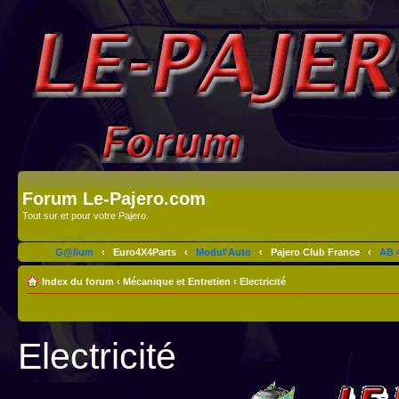
Forum Le-Pajero.com
Tout sur et pour votre Pajero.
G@lium
‹
Euro4X4Parts
‹
Modul'Auto
‹
Pajero Club France
‹
AB 4
Index du forum
‹
Mécanique et Entretien
‹
Electricité
Electricité