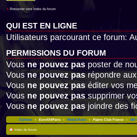
Retourner vers Index du forum
QUI EST EN LIGNE
Utilisateurs parcourant ce forum: Au
PERMISSIONS DU FORUM
Vous
ne pouvez pas
poster de no
Vous
ne pouvez pas
répondre aux
Vous
ne pouvez pas
éditer vos m
Vous
ne pouvez pas
supprimer v
Vous
ne pouvez pas
joindre des fi
G@lium
‹
Euro4X4Parts
‹
Modul'Auto
‹
Pajero Club France
‹
AB 4
Index du forum