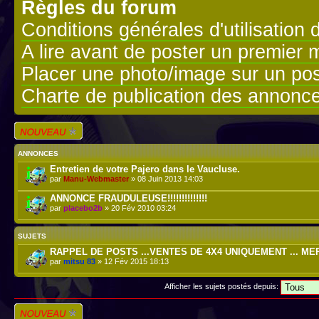
Règles du forum
Conditions générales d'utilisation 
A lire avant de poster un premier
Placer une photo/image sur un pos
Charte de publication des annonc
Écrire un nouveau
sujet
ANNONCES
Entretien de votre Pajero dans le Vaucluse.
par
Manu-Webmaster
» 08 Juin 2013 14:03
ANNONCE FRAUDULEUSE!!!!!!!!!!!!!!
par
placebo2b
» 20 Fév 2010 03:24
SUJETS
RAPPEL DE POSTS ...VENTES DE 4X4 UNIQUEMENT ... ME
par
mitsu 83
» 12 Fév 2015 18:13
Afficher les sujets postés depuis:
Écrire un nouveau
sujet