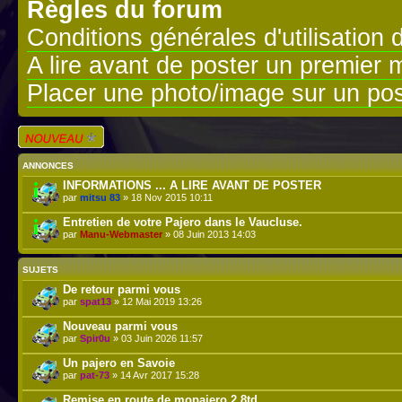
Règles du forum
Conditions générales d'utilisation 
A lire avant de poster un premier
Placer une photo/image sur un pos
Écrire un nouveau
sujet
ANNONCES
INFORMATIONS ... A LIRE AVANT DE POSTER
par
mitsu 83
» 18 Nov 2015 10:11
Entretien de votre Pajero dans le Vaucluse.
par
Manu-Webmaster
» 08 Juin 2013 14:03
SUJETS
De retour parmi vous
par
spat13
» 12 Mai 2019 13:26
Nouveau parmi vous
par
Spir0u
» 03 Juin 2026 11:57
Un pajero en Savoie
par
pat-73
» 14 Avr 2017 15:28
Remise en route de mopajero 2.8td