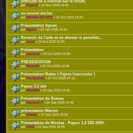
Difficulté de s’inscrire sur le forum.
par
Kaya29
» 23 Nov 2025 10:43
un nouvel ancien
par
MICHEL DU 3131
» 31 Oct 2025 18:25
Présentation Aguen
par
Aguen
» 23 Jan 2025 15:16
Recevoir de l'aide et en donner si possible...
par
pepit
» 23 Oct 2025 01:05
Présentation
par
warduck
» 09 Oct 2025 18:38
PRESENTATION
par
Remy40
» 07 Oct 2025 12:06
Présentation Robin ( Pajero Intercooler )
par
Occitania11
» 07 Oct 2025 07:13
Pajero 3.2 did
par
Mat1989
» 23 Sep 2025 19:05
Présentation de Romeo
par
Romeo2_6
» 01 Sep 2025 10:48
présentation Warren
par
Warren
» 07 Sep 2025 15:00
Présentation de Nicolas - Pajero 3.2 DID 2005 -
par
TT46
» 01 Sep 2025 18:55