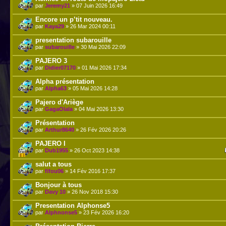
par
Jeremy21
» 07 Juin 2026 16:49
Encore un p’tit nouveau.
par
Kaya29
» 26 Mar 2024 00:11
presentation subarouille
par
subarouille
» 30 Mai 2026 22:09
PAJERO 3
par
Didier07170
» 01 Mai 2026 17:34
Alpha présentation
par
Alpha63
» 05 Mai 2026 14:28
Pajero d'Ariège
par
GagaOlala
» 04 Mai 2026 13:30
Présentation
par
Arthur8640
» 26 Fév 2026 20:26
PAJERO I
par
Dub1955
» 26 Oct 2023 14:38
salut a tous
par
fifou06
» 14 Fév 2016 17:37
Bonjour à tous
par
Davy 10
» 26 Nov 2018 15:30
Presentation Alphonse5
par
Alphnonse5
» 23 Fév 2026 16:20