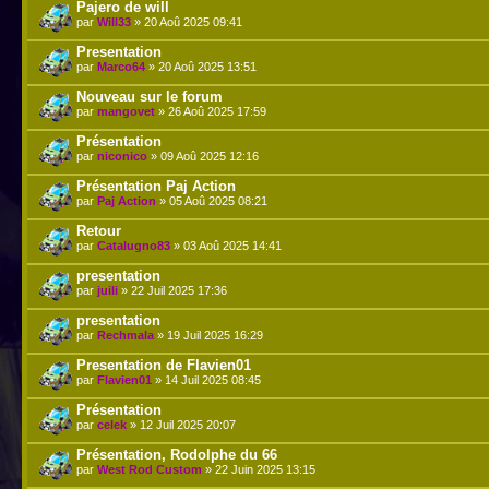
Pajero de will
par
Will33
» 20 Aoû 2025 09:41
Presentation
par
Marco64
» 20 Aoû 2025 13:51
Nouveau sur le forum
par
mangovet
» 26 Aoû 2025 17:59
Présentation
par
niconico
» 09 Aoû 2025 12:16
Présentation Paj Action
par
Paj Action
» 05 Aoû 2025 08:21
Retour
par
Catalugno83
» 03 Aoû 2025 14:41
presentation
par
juili
» 22 Juil 2025 17:36
presentation
par
Rechmala
» 19 Juil 2025 16:29
Presentation de Flavien01
par
Flavien01
» 14 Juil 2025 08:45
Présentation
par
celek
» 12 Juil 2025 20:07
Présentation, Rodolphe du 66
par
West Rod Custom
» 22 Juin 2025 13:15