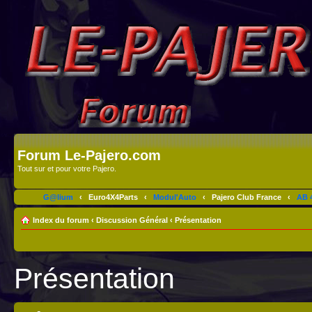
Forum Le-Pajero.com
Tout sur et pour votre Pajero.
G@lium
‹
Euro4X4Parts
‹
Modul'Auto
‹
Pajero Club France
‹
AB 4
Index du forum
‹
Discussion Général
‹
Présentation
Présentation