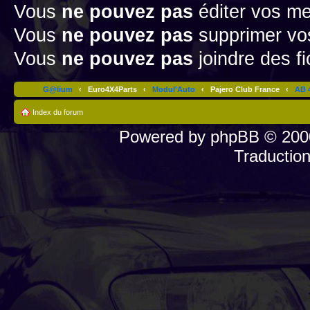
Vous
ne pouvez pas
éditer vos m
Vous
ne pouvez pas
supprimer v
Vous
ne pouvez pas
joindre des fi
G@lium
‹
Euro4X4Parts
‹
Modul'Auto
‹
Pajero Club France
‹
AB 4
Index du forum
Powered by
phpBB
© 2000
Traductio