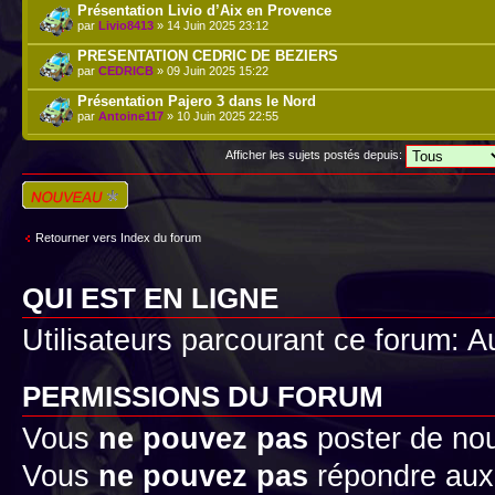
Présentation Livio d’Aix en Provence
par
Livio8413
» 14 Juin 2025 23:12
PRESENTATION CEDRIC DE BEZIERS
par
CEDRICB
» 09 Juin 2025 15:22
Présentation Pajero 3 dans le Nord
par
Antoine117
» 10 Juin 2025 22:55
Afficher les sujets postés depuis:
Écrire un nouveau
sujet
Retourner vers Index du forum
QUI EST EN LIGNE
Utilisateurs parcourant ce forum: Au
PERMISSIONS DU FORUM
Vous
ne pouvez pas
poster de no
Vous
ne pouvez pas
répondre aux