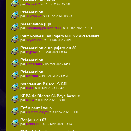
Présentation Pierre
par
Pierre2a2
» 07 Jan 2026 22:26
Présentation
par
3L2forever
» 11 Jan 2026 08:23
presentation juju
par
snoofdoggychien39300
» 05 Jan 2026 21:01
Petit Nouveau en Pajero v60 3.2 did Ralliart
par
skydoudou
» 19 Jan 2026 20:16
Presentation d un pajero du 86
par
Hypsos
» 17 Mai 2024 08:44
Présentation
par
Chrischris
» 05 Mai 2025 14:09
Présentation
par
Malziud
» 19 Déc 2025 13:51
nouveau en Pajero v6 GDI
par
HkFF
» 10 Mai 2023 12:42
KEPA de Bidarte 64 Pays basque
par
KEPA
» 09 Déc 2025 18:10
Enfin parmi vous.....
par
emmanuelcyril
» 30 Nov 2025 10:11
Bonjour du 03
par
Denis03P3
» 02 Mar 2024 13:14