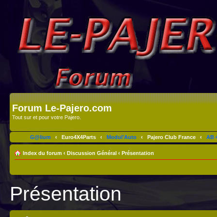
Forum Le-Pajero.com
Tout sur et pour votre Pajero.
G@lium
‹
Euro4X4Parts
‹
Modul'Auto
‹
Pajero Club France
‹
AB 4
Index du forum
‹
Discussion Général
‹
Présentation
Présentation