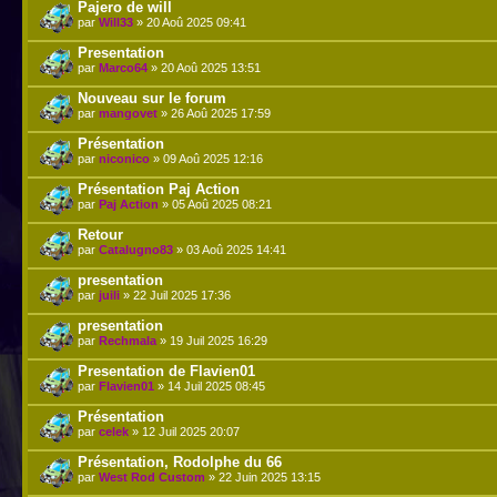
Pajero de will
par
Will33
» 20 Aoû 2025 09:41
Presentation
par
Marco64
» 20 Aoû 2025 13:51
Nouveau sur le forum
par
mangovet
» 26 Aoû 2025 17:59
Présentation
par
niconico
» 09 Aoû 2025 12:16
Présentation Paj Action
par
Paj Action
» 05 Aoû 2025 08:21
Retour
par
Catalugno83
» 03 Aoû 2025 14:41
presentation
par
juili
» 22 Juil 2025 17:36
presentation
par
Rechmala
» 19 Juil 2025 16:29
Presentation de Flavien01
par
Flavien01
» 14 Juil 2025 08:45
Présentation
par
celek
» 12 Juil 2025 20:07
Présentation, Rodolphe du 66
par
West Rod Custom
» 22 Juin 2025 13:15