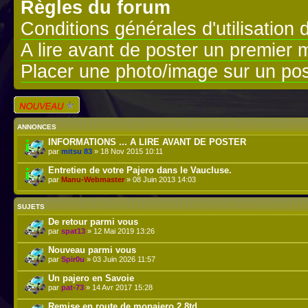
Règles du forum
Conditions générales d'utilisation 
A lire avant de poster un premier
Placer une photo/image sur un pos
Écrire un nouveau
sujet
ANNONCES
INFORMATIONS ... A LIRE AVANT DE POSTER
par
mitsu 83
» 18 Nov 2015 10:11
Entretien de votre Pajero dans le Vaucluse.
par
Manu-Webmaster
» 08 Juin 2013 14:03
SUJETS
De retour parmi vous
par
spat13
» 12 Mai 2019 13:26
Nouveau parmi vous
par
Spir0u
» 03 Juin 2026 11:57
Un pajero en Savoie
par
pat-73
» 14 Avr 2017 15:28
Remise en route de mopajero 2.8td