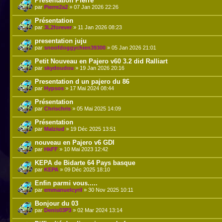
Présentation Pierre
par
Pierre2a2
» 07 Jan 2026 22:26
Présentation
par
3L2forever
» 11 Jan 2026 08:23
presentation juju
par
snoofdoggychien39300
» 05 Jan 2026 21:01
Petit Nouveau en Pajero v60 3.2 did Ralliart
par
skydoudou
» 19 Jan 2026 20:16
Presentation d un pajero du 86
par
Hypsos
» 17 Mai 2024 08:44
Présentation
par
Chrischris
» 05 Mai 2025 14:09
Présentation
par
Malziud
» 19 Déc 2025 13:51
nouveau en Pajero v6 GDI
par
HkFF
» 10 Mai 2023 12:42
KEPA de Bidarte 64 Pays basque
par
KEPA
» 09 Déc 2025 18:10
Enfin parmi vous.....
par
emmanuelcyril
» 30 Nov 2025 10:11
Bonjour du 03
par
Denis03P3
» 02 Mar 2024 13:14