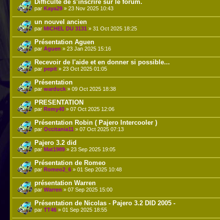
Difficulté de s’inscrire sur le forum.
par
Kaya29
» 23 Nov 2025 10:43
un nouvel ancien
par
MICHEL DU 3131
» 31 Oct 2025 18:25
Présentation Aguen
par
Aguen
» 23 Jan 2025 15:16
Recevoir de l'aide et en donner si possible...
par
pepit
» 23 Oct 2025 01:05
Présentation
par
warduck
» 09 Oct 2025 18:38
PRESENTATION
par
Remy40
» 07 Oct 2025 12:06
Présentation Robin ( Pajero Intercooler )
par
Occitania11
» 07 Oct 2025 07:13
Pajero 3.2 did
par
Mat1989
» 23 Sep 2025 19:05
Présentation de Romeo
par
Romeo2_6
» 01 Sep 2025 10:48
présentation Warren
par
Warren
» 07 Sep 2025 15:00
Présentation de Nicolas - Pajero 3.2 DID 2005 -
par
TT46
» 01 Sep 2025 18:55