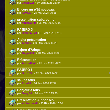
par
Jeremy21
» 07 Juin 2026 16:49
Encore un p’tit nouveau.
par
Kaya29
» 26 Mar 2024 00:11
presentation subarouille
par
subarouille
» 30 Mai 2026 22:09
PAJERO 3
par
Didier07170
» 01 Mai 2026 17:34
Alpha présentation
par
Alpha63
» 05 Mai 2026 14:28
Pajero d'Ariège
par
GagaOlala
» 04 Mai 2026 13:30
Présentation
par
Arthur8640
» 26 Fév 2026 20:26
PAJERO I
par
Dub1955
» 26 Oct 2023 14:38
salut a tous
par
fifou06
» 14 Fév 2016 17:37
Bonjour à tous
par
Davy 10
» 26 Nov 2018 15:30
Presentation Alphonse5
par
Alphnonse5
» 23 Fév 2026 16:20