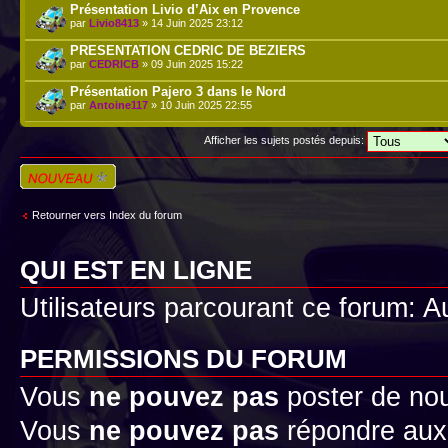
Présentation Livio d’Aix en Provence
par
Livio8413
» 14 Juin 2025 23:12
PRESENTATION CEDRIC DE BEZIERS
par
CEDRICB
» 09 Juin 2025 15:22
Présentation Pajero 3 dans le Nord
par
Antoine117
» 10 Juin 2025 22:55
Afficher les sujets postés depuis:
Écrire un nouveau
sujet
Retourner vers Index du forum
QUI EST EN LIGNE
Utilisateurs parcourant ce forum: Au
PERMISSIONS DU FORUM
Vous
ne pouvez pas
poster de no
Vous
ne pouvez pas
répondre aux