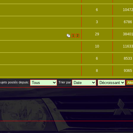
6
1047
3
6786
29
3840
1
2
10
1163
6
8533
8
9365
 sujets postés depuis:
Trier par