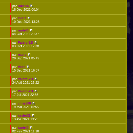
par
roro 55
18 Déc 2021 00:04
par
lo007
10 Déc 2021 13:26
par
raph40
6
04 Oct 2021 20:37
par
Pajero-2B
03 Oct 2021 12:38
par
mane
20 Sep 2021 05:49
par
Vade
15 Sep 2021 16:57
par
Pajero-2B
24 Aoû 2021 23:22
par
Pajero-2B
17 Juil 2021 22:36
par
chris506
6
19 Mai 2021 15:55
par
xavier31
13 Avr 2021 13:23
par
raph40
02 Fév 2021 11:18