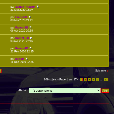
par
aymen_mazigh
2
21 Mai 2020 18:07
par
Franck06
08 Mai 2020 21:29
par
Pajero-2B
1
06 Avr 2020 20:38
par
hornet_68
3
03 Avr 2020 22:16
par
Pajero-2B
21 Fév 2020 12:15
par
jolouis
11 Déc 2019 22:35
Suivante
848 sujets •
Page
1
sur
17
•
...
1
2
3
4
5
17
Aller à: