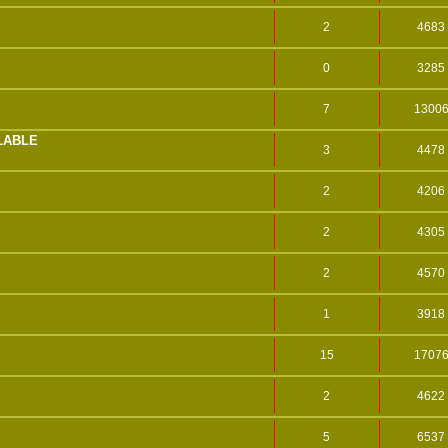
2
4683
0
3285
7
1300
LABLE
3
4478
2
4206
2
4305
2
4570
1
3918
15
1707
2
4622
5
6537