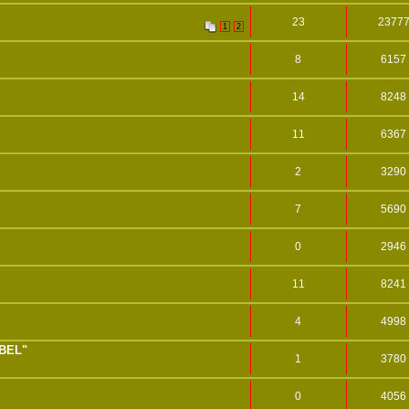
23
2377
1
2
8
6157
14
8248
11
6367
2
3290
7
5690
0
2946
11
8241
4
4998
EBEL"
1
3780
0
4056