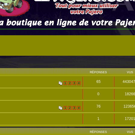
RÉPONSES
VUS
65
44304
1
2
3
4
0
1826
76
12365
1
2
3
4
1
1720
RÉPONSES
VUS