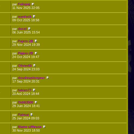
par
Felixpaj
9
11 Nov 2025 22:05
par
warduck
09 Oct 2025 18:58
par
docxl
06 Juin 2025 15:54
par
Pajero-2B
29 Nov 2024 19:39
par
Pajero-2B
24 Oct 2024 19:47
par
Olivier65
24 Sep 2024 23:03
par
doudouplongeur
17 Sep 2024 20:31
par
fabien77
4
20 Aoû 2024 18:44
par
Didi63500
29 Juin 2024 18:41
par
Patmar
25 Jan 2024 09:03
par
Blatte siffleuse
30 Nov 2023 18:50