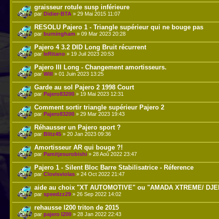
graisseur rotule susp inférieure
par
Didier-BTA
» 29 Mai 2015 11:07
RESOLU Pajero 1 - Triangle supérieur qui ne bouge pas
par
burningham
» 09 Mar 2023 20:28
Pajero 4 3.2 DID Long Bruit récurrent
par
leRitano
» 19 Juil 2023 20:53
Pajero III Long - Changement amortisseurs.
par
Will
» 01 Juin 2023 13:25
Garde au sol Pajero 2 1998 Court
par
Pajero83200
» 19 Mai 2023 12:31
Comment sortir triangle supérieur Pajero 2
par
Pajero83200
» 29 Mar 2023 19:43
Réhausser un Pajero sport ?
par
Blitz45
» 20 Jan 2023 09:36
Amortisseur AR qui bouge ?!
par
Pamitjesurobishi
» 28 Aoû 2022 23:47
Pajero 1 - Silent Bloc Barre Stabilisatrice - Réference
par
Clovisviolas
» 24 Oct 2022 21:47
aide au choix "XT AUTOMOTIVE" ou "AMADA XTREME/ DJ
par
speedzz29
» 26 Sep 2022 14:02
rehausse l200 triton de 2015
par
pajero l200
» 28 Jan 2022 22:43