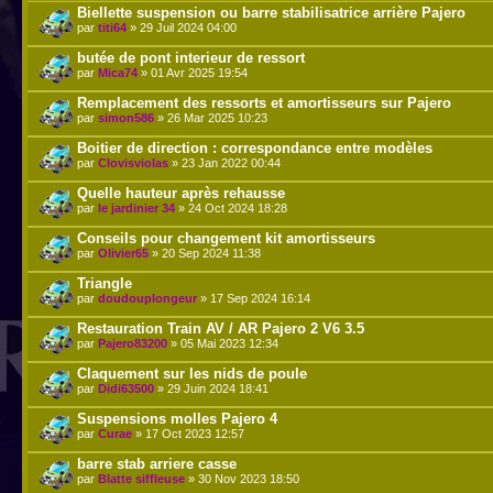
Biellette suspension ou barre stabilisatrice arrière Pajero
par
titi64
» 29 Juil 2024 04:00
butée de pont interieur de ressort
par
Mica74
» 01 Avr 2025 19:54
Remplacement des ressorts et amortisseurs sur Pajero
par
simon586
» 26 Mar 2025 10:23
Boitier de direction : correspondance entre modèles
par
Clovisviolas
» 23 Jan 2022 00:44
Quelle hauteur après rehausse
par
le jardinier 34
» 24 Oct 2024 18:28
Conseils pour changement kit amortisseurs
par
Olivier65
» 20 Sep 2024 11:38
Triangle
par
doudouplongeur
» 17 Sep 2024 16:14
Restauration Train AV / AR Pajero 2 V6 3.5
par
Pajero83200
» 05 Mai 2023 12:34
Claquement sur les nids de poule
par
Didi63500
» 29 Juin 2024 18:41
Suspensions molles Pajero 4
par
Curae
» 17 Oct 2023 12:57
barre stab arriere casse
par
Blatte siffleuse
» 30 Nov 2023 18:50