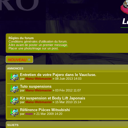
Règles du forum
Conditions générales d'utilisation du forum.
A lire avant de poster un premier message.
Placer une photo/image sur un post.
Écrire un nouveau
sujet
ANNONCES
Entretien de votre Pajero dans le Vaucluse.
par
Manu-Webmaster
» 08 Juin 2013 14:03
Tuto suspensions
par
Manu-Webmaster
» 03 Fév 2012 11:07
Kit suspension et Body Lift Japonais
par
Manu-Webmaster
» 15 Mar 2010 15:14
Référence Pièces Mitsubishi
par
mam
» 21 Mar 2009 14:20
SUJETS