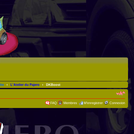
ite
‹
L'Atelier du Pajero
‹
DKBoost
FAQ
Membres
M’enregistrer
Connexion