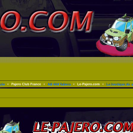
uto
‹
Pajero Club France
‹
AB 4X4 Valines
‹
Le-Pajero.com
‹
La boutique du s