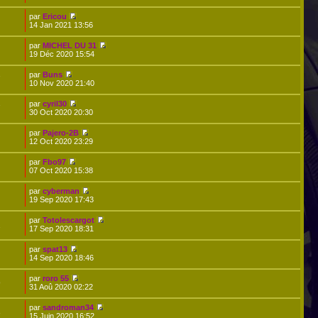
par
Ericou
14 Jan 2021 13:56
par
MICHEL DU 31
19 Déc 2020 15:54
par
Buns
7
10 Nov 2020 21:40
par
cyril30
7
30 Oct 2020 20:30
par
Pajero-2B
12 Oct 2020 23:29
par
Fbo97
07 Oct 2020 15:38
par
cyberman
19 Sep 2020 17:43
par
Totolescargot
2
17 Sep 2020 18:31
par
spat13
14 Sep 2020 18:46
par
roro 55
9
31 Aoû 2020 02:22
par
sandroman34
3
15 Juin 2020 16:52