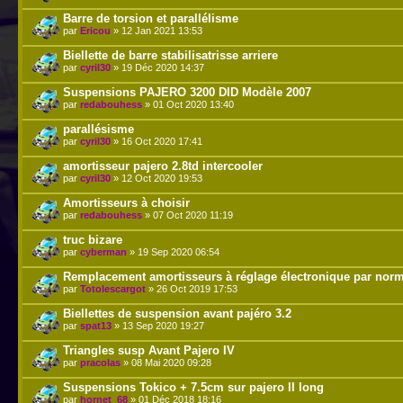
Barre de torsion et parallélisme
par
Ericou
» 12 Jan 2021 13:53
Biellette de barre stabilisatrisse arriere
par
cyril30
» 19 Déc 2020 14:37
Suspensions PAJERO 3200 DID Modèle 2007
par
redabouhess
» 01 Oct 2020 13:40
parallésisme
par
cyril30
» 16 Oct 2020 17:41
amortisseur pajero 2.8td intercooler
par
cyril30
» 12 Oct 2020 19:53
Amortisseurs à choisir
par
redabouhess
» 07 Oct 2020 11:19
truc bizare
par
cyberman
» 19 Sep 2020 06:54
Remplacement amortisseurs à réglage électronique par nor
par
Totolescargot
» 26 Oct 2019 17:53
Biellettes de suspension avant pajéro 3.2
par
spat13
» 13 Sep 2020 19:27
Triangles susp Avant Pajero IV
par
pracolas
» 08 Mai 2020 09:28
Suspensions Tokico + 7.5cm sur pajero II long
par
hornet_68
» 01 Déc 2018 18:16