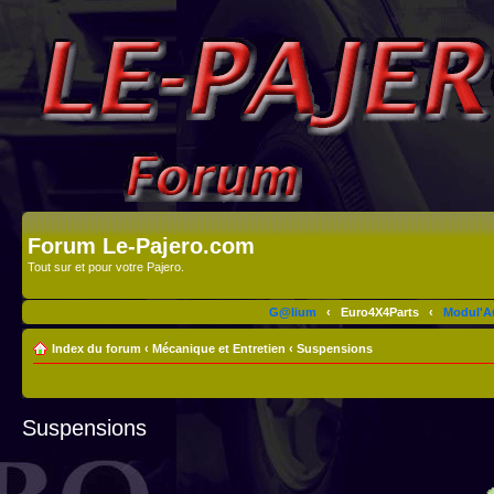
Forum Le-Pajero.com
Tout sur et pour votre Pajero.
G@lium
‹
Euro4X4Parts
‹
Modul'A
Index du forum
‹
Mécanique et Entretien
‹
Suspensions
Suspensions