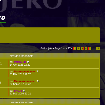
848 sujets •
Page
1
sur
17
•
...
1
2
3
4
5
17
DERNIER MESSAGE
par
Pajero-2B
71
14 Avr 2026 22:29
par
Manu-Webmaster
6
03 Fév 2012 11:07
par
Manu-Webmaster
6
20 Sep 2012 09:32
par
FAC33
1
22 Mar 2009 21:21
DERNIER MESSAGE