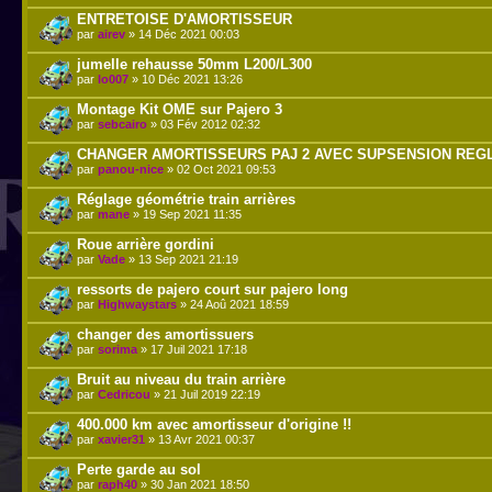
ENTRETOISE D'AMORTISSEUR
par
airev
» 14 Déc 2021 00:03
jumelle rehausse 50mm L200/L300
par
lo007
» 10 Déc 2021 13:26
Montage Kit OME sur Pajero 3
par
sebcairo
» 03 Fév 2012 02:32
CHANGER AMORTISSEURS PAJ 2 AVEC SUPSENSION REG
par
panou-nice
» 02 Oct 2021 09:53
Réglage géométrie train arrières
par
mane
» 19 Sep 2021 11:35
Roue arrière gordini
par
Vade
» 13 Sep 2021 21:19
ressorts de pajero court sur pajero long
par
Highwaystars
» 24 Aoû 2021 18:59
changer des amortissuers
par
sorima
» 17 Juil 2021 17:18
Bruit au niveau du train arrière
par
Cedricou
» 21 Juil 2019 22:19
400.000 km avec amortisseur d'origine !!
par
xavier31
» 13 Avr 2021 00:37
Perte garde au sol
par
raph40
» 30 Jan 2021 18:50