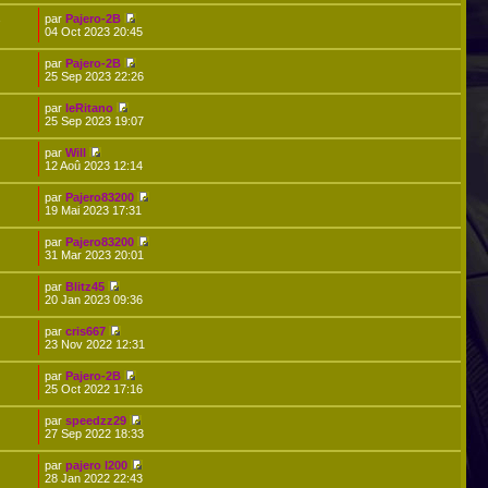
par
Pajero-2B
7
04 Oct 2023 20:45
par
Pajero-2B
25 Sep 2023 22:26
par
leRitano
25 Sep 2023 19:07
par
Will
12 Aoû 2023 12:14
par
Pajero83200
19 Mai 2023 17:31
par
Pajero83200
31 Mar 2023 20:01
par
Blitz45
20 Jan 2023 09:36
par
cris667
23 Nov 2022 12:31
par
Pajero-2B
25 Oct 2022 17:16
par
speedzz29
27 Sep 2022 18:33
par
pajero l200
28 Jan 2022 22:43