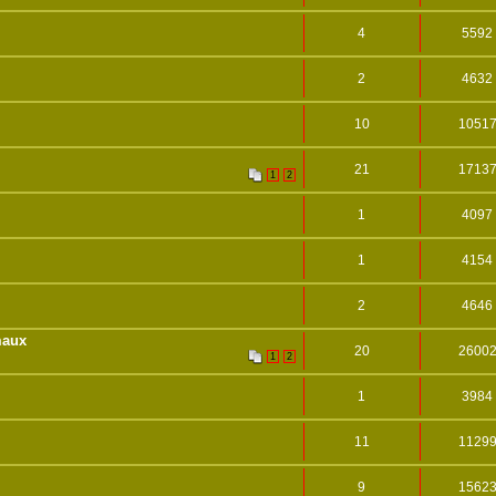
4
5592
2
4632
10
1051
21
1713
1
2
1
4097
1
4154
2
4646
maux
20
2600
1
2
1
3984
11
1129
9
1562