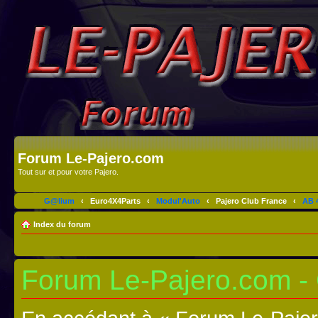
Forum Le-Pajero.com
Tout sur et pour votre Pajero.
G@lium
‹
Euro4X4Parts
‹
Modul'Auto
‹
Pajero Club France
‹
AB 4
Index du forum
Forum Le-Pajero.com - C