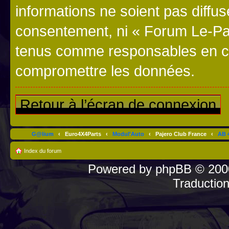
informations ne soient pas diffus
consentement, ni « Forum Le-Paj
tenus comme responsables en cas
compromettre les données.
Retour à l’écran de connexion
G@lium
‹
Euro4X4Parts
‹
Modul'Auto
‹
Pajero Club France
‹
AB 4
Index du forum
Powered by
phpBB
© 2000
Traductio