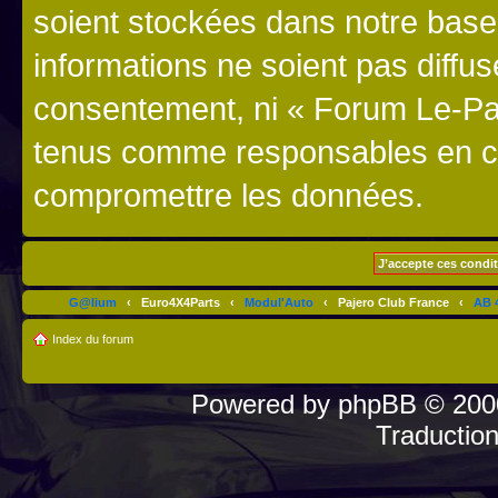
soient stockées dans notre bas
informations ne soient pas diffus
consentement, ni « Forum Le-Paj
tenus comme responsables en cas
compromettre les données.
G@lium
‹
Euro4X4Parts
‹
Modul'Auto
‹
Pajero Club France
‹
AB 4
Index du forum
Powered by
phpBB
© 2000
Traductio