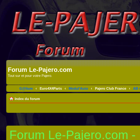
Forum Le-Pajero.com
Tout sur et pour votre Pajero.
G@lium
‹
Euro4X4Parts
‹
Modul'Auto
‹
Pajero Club France
‹
AB 4
Index du forum
Forum Le-Pajero.com - I