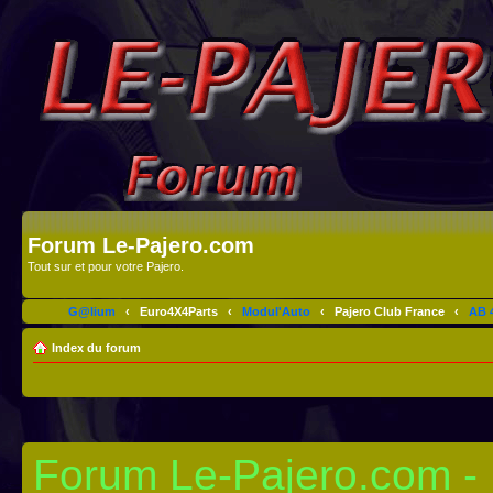
Forum Le-Pajero.com
Tout sur et pour votre Pajero.
G@lium
‹
Euro4X4Parts
‹
Modul'Auto
‹
Pajero Club France
‹
AB 4
Index du forum
Forum Le-Pajero.com - I