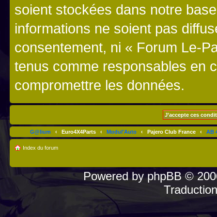
soient stockées dans notre bas
informations ne soient pas diffus
consentement, ni « Forum Le-Paj
tenus comme responsables en cas
compromettre les données.
G@lium
‹
Euro4X4Parts
‹
Modul'Auto
‹
Pajero Club France
‹
AB 4
Index du forum
Powered by
phpBB
© 2000
Traductio