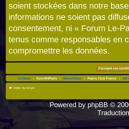
soient stockées dans notre bas
informations ne soient pas diffus
consentement, ni « Forum Le-Paj
tenus comme responsables en cas
compromettre les données.
G@lium
‹
Euro4X4Parts
‹
Modul'Auto
‹
Pajero Club France
‹
AB 4
Index du forum
Powered by
phpBB
© 2000
Traductio