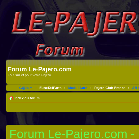
Forum Le-Pajero.com
Tout sur et pour votre Pajero.
G@lium
‹
Euro4X4Parts
‹
Modul'Auto
‹
Pajero Club France
‹
AB 4
Index du forum
Forum Le-Pajero.com - I