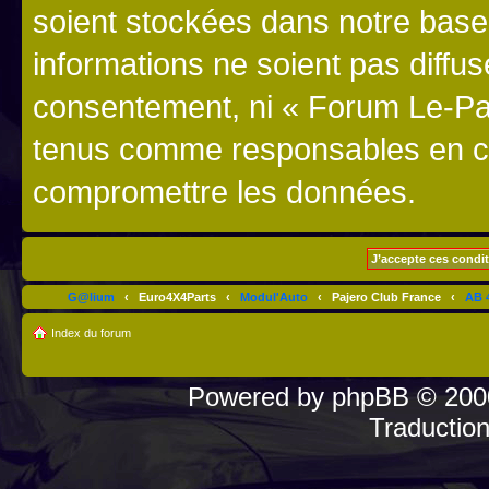
soient stockées dans notre bas
informations ne soient pas diffus
consentement, ni « Forum Le-Paj
tenus comme responsables en cas
compromettre les données.
G@lium
‹
Euro4X4Parts
‹
Modul'Auto
‹
Pajero Club France
‹
AB 4
Index du forum
Powered by
phpBB
© 2000
Traductio