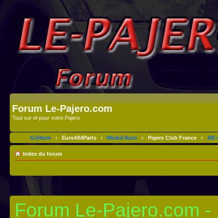
Forum Le-Pajero.com
Tout sur et pour votre Pajero.
G@lium
‹
Euro4X4Parts
‹
Modul'Auto
‹
Pajero Club France
‹
AB 4
Index du forum
Forum Le-Pajero.com - I