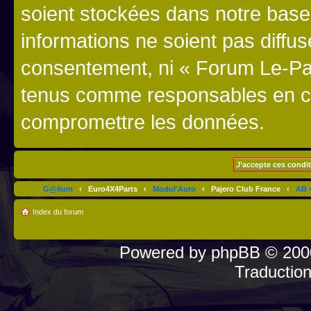
soient stockées dans notre bas
informations ne soient pas diffus
consentement, ni « Forum Le-Paj
tenus comme responsables en cas
compromettre les données.
G@lium
‹
Euro4X4Parts
‹
Modul'Auto
‹
Pajero Club France
‹
AB 4
Index du forum
Powered by
phpBB
© 2000
Traductio