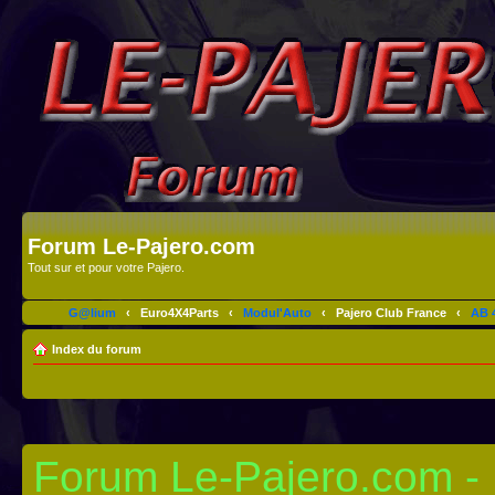
Forum Le-Pajero.com
Tout sur et pour votre Pajero.
G@lium
‹
Euro4X4Parts
‹
Modul'Auto
‹
Pajero Club France
‹
AB 4
Index du forum
Forum Le-Pajero.com - I