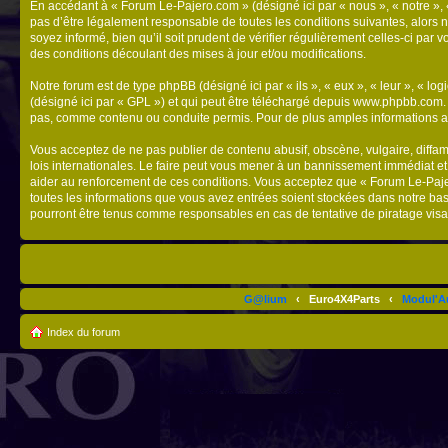
En accédant à « Forum Le-Pajero.com » (désigné ici par « nous », « notre », 
pas d’être légalement responsable de toutes les conditions suivantes, alors 
soyez informé, bien qu’il soit prudent de vérifier régulièrement celles-ci p
des conditions découlant des mises à jour et/ou modifications.
Notre forum est de type phpBB (désigné ici par « ils », « eux », « leur », « 
(désigné ici par « GPL ») et qui peut être téléchargé depuis
www.phpbb.com
pas, comme contenu ou conduite permis. Pour de plus amples informations a
Vous acceptez de ne pas publier de contenu abusif, obscène, vulgaire, diffam
lois internationales. Le faire peut vous mener à un bannissement immédiat et
aider au renforcement de ces conditions. Vous acceptez que « Forum Le-Pajero
toutes les informations que vous avez entrées soient stockées dans notre ba
pourront être tenus comme responsables en cas de tentative de piratage vis
G@lium
‹
Euro4X4Parts
‹
Modul'A
Index du forum