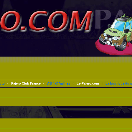
uto
‹
Pajero Club France
‹
AB 4X4 Valines
‹
Le-Pajero.com
‹
La boutique du s