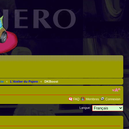
ite
‹
L'Atelier du Pajero
‹
DKBoost
FAQ
Membres
Connexion
Langue: