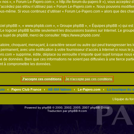
« nos », « Forum Le-Pajero.com », « http://le-forum-du-pajero.fr »), vous acceptez 
n’accédez pas et/ou n’utilisez pas « Forum Le-Pajero.com ». Nous pouvons modifier
ar vous-même. Si vous continuez d’utiliser « Forum Le-Pajero.com » alors que des c
logiciel phpBB », « www.phpbb.com », « Groupe phpBB », « Équipes phpBB ») qui est u
. Le logiciel phpBB facilite seulement les discussions basées sur Internet. Le gr
u sujet de phpBB, merci de consulter:
https://www.phpbb.com/
.
atoire, choquant, menaçant, à caractère sexuel ou autre qui peut transgresser les
 permanent, avec une notification à votre fournisseur d’accès à Internet si nous le
.com » supprime, édite, déplace ou verrouille n’importe quel sujet lorsque nous e
se de données. Bien que ces informations ne soient pas diffusées à une tierce par
ant à compromettre les données.
uto
‹
Pajero Club France
‹
AB 4X4 Valines
‹
Le-Pajero.com
‹
La boutique du s
L’équipe du fo
Powered by
phpBB
© 2000, 2002, 2005, 2007 phpBB Group
Traduction par
phpBB-fr.com