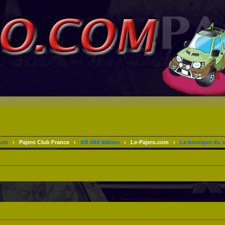
uto
‹
Pajero Club France
‹
AB 4X4 Valines
‹
Le-Pajero.com
‹
La boutique du s