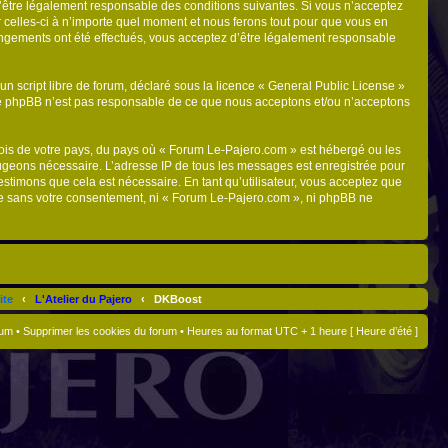
d’être légalement responsable des conditions suivantes. Si vous n’acceptez
 celles-ci à n’importe quel moment et nous ferons tout pour que vous en
hangements ont été effectués, vous acceptez d’être légalement responsable
n script libre de forum, déclaré sous la licence «
General Public License
»
oupe phpBB n’est pas responsable de ce que nous acceptons et/ou n’acceptons
 lois de votre pays, du pays où « Forum Le-Pajero.com » est hébergé ou les
 jugeons nécessaire. L’adresse IP de tous les messages est enregistrée pour
stimons que cela est nécessaire. En tant qu’utilisateur, vous acceptez que
tie sans votre consentement, ni « Forum Le-Pajero.com », ni phpBB ne
ite
‹
L'Atelier du Pajero
‹
DKBoost
rum
•
Supprimer les cookies du forum
• Heures au format UTC + 1 heure [ Heure d’été ]