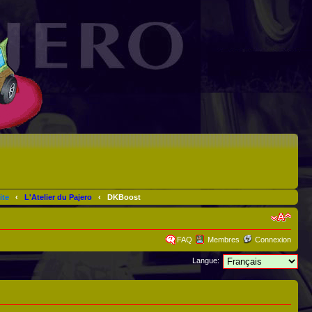
ite
‹
L'Atelier du Pajero
‹
DKBoost
FAQ
Membres
Connexion
Langue: