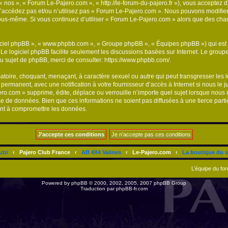
« nos », « Forum Le-Pajero.com », « http://le-forum-du-pajero.fr »), vous acceptez 
n’accédez pas et/ou n’utilisez pas « Forum Le-Pajero.com ». Nous pouvons modifier
ar vous-même. Si vous continuez d’utiliser « Forum Le-Pajero.com » alors que des c
logiciel phpBB », « www.phpbb.com », « Groupe phpBB », « Équipes phpBB ») qui est u
. Le logiciel phpBB facilite seulement les discussions basées sur Internet. Le gr
u sujet de phpBB, merci de consulter:
https://www.phpbb.com/
.
atoire, choquant, menaçant, à caractère sexuel ou autre qui peut transgresser les
 permanent, avec une notification à votre fournisseur d’accès à Internet si nous le
.com » supprime, édite, déplace ou verrouille n’importe quel sujet lorsque nous e
se de données. Bien que ces informations ne soient pas diffusées à une tierce par
ant à compromettre les données.
uto
‹
Pajero Club France
‹
AB 4X4 Valines
‹
Le-Pajero.com
‹
La boutique du s
L’équipe du fo
Powered by
phpBB
© 2000, 2002, 2005, 2007 phpBB Group
Traduction par
phpBB-fr.com