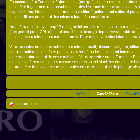
En accédant à « Forum Le-Pajero.com » (désigné ici par « nous », « notre », 
pas d’être légalement responsable de toutes les conditions suivantes, alors 
soyez informé, bien qu’il soit prudent de vérifier régulièrement celles-ci p
des conditions découlant des mises à jour et/ou modifications.
Notre forum est de type phpBB (désigné ici par « ils », « eux », « leur », « 
(désigné ici par « GPL ») et qui peut être téléchargé depuis
www.phpbb.com
pas, comme contenu ou conduite permis. Pour de plus amples informations a
Vous acceptez de ne pas publier de contenu abusif, obscène, vulgaire, diffam
lois internationales. Le faire peut vous mener à un bannissement immédiat et
aider au renforcement de ces conditions. Vous acceptez que « Forum Le-Pajero
toutes les informations que vous avez entrées soient stockées dans notre ba
pourront être tenus comme responsables en cas de tentative de piratage vis
G@lium
‹
Euro4X4Parts
‹
Modul'A
Index du forum