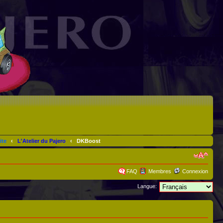
ite
‹
L'Atelier du Pajero
‹
DKBoost
FAQ
Membres
Connexion
Langue: