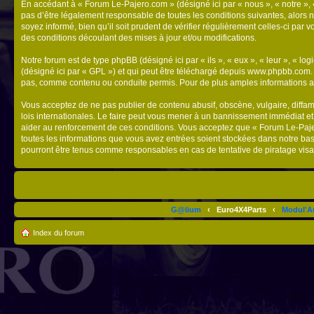
En accédant à « Forum Le-Pajero.com » (désigné ici par « nous », « notre », 
pas d’être légalement responsable de toutes les conditions suivantes, alors 
soyez informé, bien qu’il soit prudent de vérifier régulièrement celles-ci p
des conditions découlant des mises à jour et/ou modifications.
Notre forum est de type phpBB (désigné ici par « ils », « eux », « leur », « 
(désigné ici par « GPL ») et qui peut être téléchargé depuis
www.phpbb.com
pas, comme contenu ou conduite permis. Pour de plus amples informations a
Vous acceptez de ne pas publier de contenu abusif, obscène, vulgaire, diffam
lois internationales. Le faire peut vous mener à un bannissement immédiat et
aider au renforcement de ces conditions. Vous acceptez que « Forum Le-Pajero
toutes les informations que vous avez entrées soient stockées dans notre ba
pourront être tenus comme responsables en cas de tentative de piratage vis
G@lium
‹
Euro4X4Parts
‹
Modul'A
Index du forum