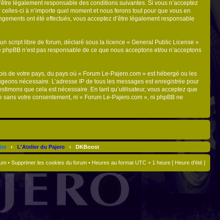
d’être légalement responsable des conditions suivantes. Si vous n’acceptez
 celles-ci à n’importe quel moment et nous ferons tout pour que vous en
hangements ont été effectués, vous acceptez d’être légalement responsable
n script libre de forum, déclaré sous la licence «
General Public License
»
oupe phpBB n’est pas responsable de ce que nous acceptons et/ou n’acceptons
 lois de votre pays, du pays où « Forum Le-Pajero.com » est hébergé ou les
 jugeons nécessaire. L’adresse IP de tous les messages est enregistrée pour
stimons que cela est nécessaire. En tant qu’utilisateur, vous acceptez que
tie sans votre consentement, ni « Forum Le-Pajero.com », ni phpBB ne
ite
‹
L'Atelier du Pajero
‹
DKBoost
rum
•
Supprimer les cookies du forum
• Heures au format UTC + 1 heure [ Heure d’été ]