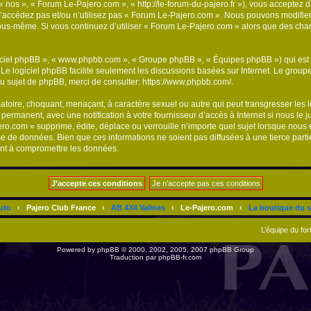
« nos », « Forum Le-Pajero.com », « http://le-forum-du-pajero.fr »), vous acceptez 
n’accédez pas et/ou n’utilisez pas « Forum Le-Pajero.com ». Nous pouvons modifier
ar vous-même. Si vous continuez d’utiliser « Forum Le-Pajero.com » alors que des c
logiciel phpBB », « www.phpbb.com », « Groupe phpBB », « Équipes phpBB ») qui est u
. Le logiciel phpBB facilite seulement les discussions basées sur Internet. Le gr
u sujet de phpBB, merci de consulter:
https://www.phpbb.com/
.
atoire, choquant, menaçant, à caractère sexuel ou autre qui peut transgresser les
 permanent, avec une notification à votre fournisseur d’accès à Internet si nous le
.com » supprime, édite, déplace ou verrouille n’importe quel sujet lorsque nous e
se de données. Bien que ces informations ne soient pas diffusées à une tierce par
ant à compromettre les données.
uto
‹
Pajero Club France
‹
AB 4X4 Valines
‹
Le-Pajero.com
‹
La boutique du s
L’équipe du fo
Powered by
phpBB
© 2000, 2002, 2005, 2007 phpBB Group
Traduction par
phpBB-fr.com