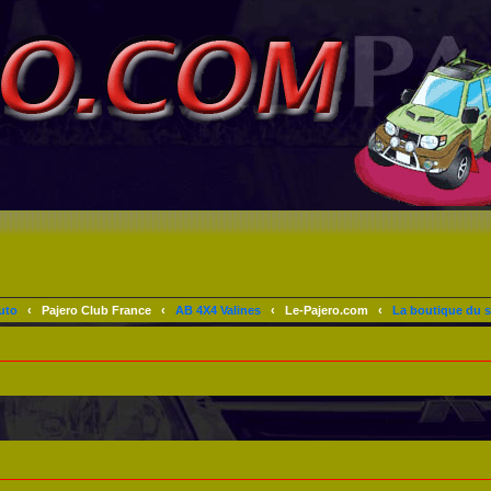
uto
‹
Pajero Club France
‹
AB 4X4 Valines
‹
Le-Pajero.com
‹
La boutique du s