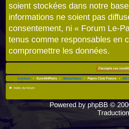
soient stockées dans notre bas
informations ne soient pas diffus
consentement, ni « Forum Le-Paj
tenus comme responsables en cas
compromettre les données.
G@lium
‹
Euro4X4Parts
‹
Modul'Auto
‹
Pajero Club France
‹
AB 4
Index du forum
Powered by
phpBB
© 2000
Traductio