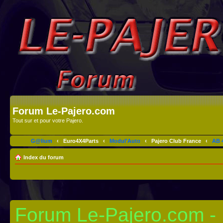
Forum Le-Pajero.com
Tout sur et pour votre Pajero.
G@lium
‹
Euro4X4Parts
‹
Modul'Auto
‹
Pajero Club France
‹
AB 4
Index du forum
Forum Le-Pajero.com - I