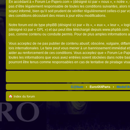
En accédant à « Forum Le-Pajero.com » (désigné ici par « nous », « notre », 
pas d’être légalement responsable de toutes les conditions suivantes, alors 
soyez informé, bien qu’il soit prudent de vérifier régulièrement celles-ci p
des conditions découlant des mises à jour et/ou modifications.
Notre forum est de type phpBB (désigné ici par « ils », « eux », « leur », « 
(désigné ici par « GPL ») et qui peut être téléchargé depuis
www.phpbb.com
pas, comme contenu ou conduite permis. Pour de plus amples informations a
Vous acceptez de ne pas publier de contenu abusif, obscène, vulgaire, diffam
lois internationales. Le faire peut vous mener à un bannissement immédiat et
aider au renforcement de ces conditions. Vous acceptez que « Forum Le-Pajero
toutes les informations que vous avez entrées soient stockées dans notre ba
pourront être tenus comme responsables en cas de tentative de piratage vis
G@lium
‹
Euro4X4Parts
‹
Modul'A
Index du forum