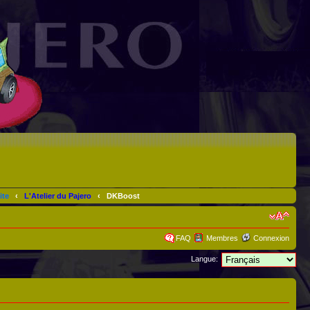
ite
‹
L'Atelier du Pajero
‹
DKBoost
FAQ
Membres
Connexion
Langue: