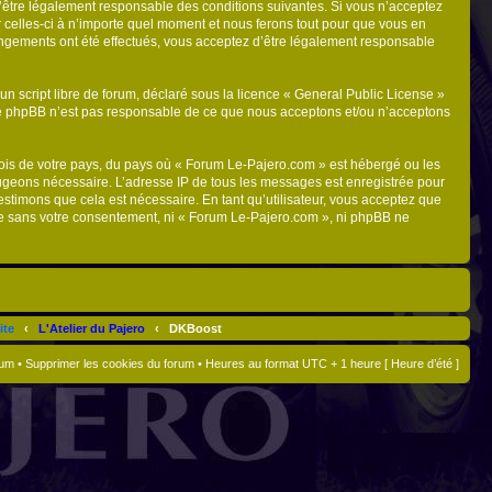
d’être légalement responsable des conditions suivantes. Si vous n’acceptez
 celles-ci à n’importe quel moment et nous ferons tout pour que vous en
hangements ont été effectués, vous acceptez d’être légalement responsable
n script libre de forum, déclaré sous la licence «
General Public License
»
oupe phpBB n’est pas responsable de ce que nous acceptons et/ou n’acceptons
 lois de votre pays, du pays où « Forum Le-Pajero.com » est hébergé ou les
 jugeons nécessaire. L’adresse IP de tous les messages est enregistrée pour
stimons que cela est nécessaire. En tant qu’utilisateur, vous acceptez que
tie sans votre consentement, ni « Forum Le-Pajero.com », ni phpBB ne
ite
‹
L'Atelier du Pajero
‹
DKBoost
rum
•
Supprimer les cookies du forum
• Heures au format UTC + 1 heure [ Heure d’été ]