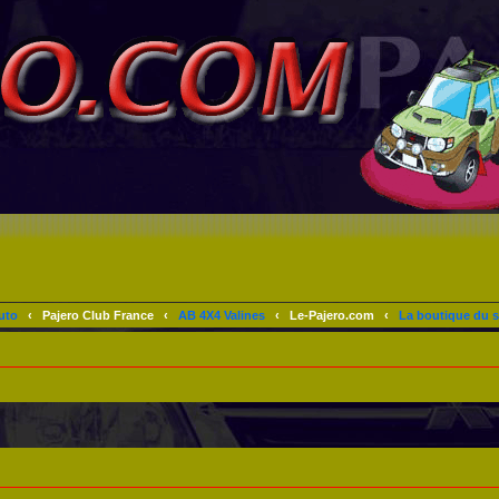
uto
‹
Pajero Club France
‹
AB 4X4 Valines
‹
Le-Pajero.com
‹
La boutique du s