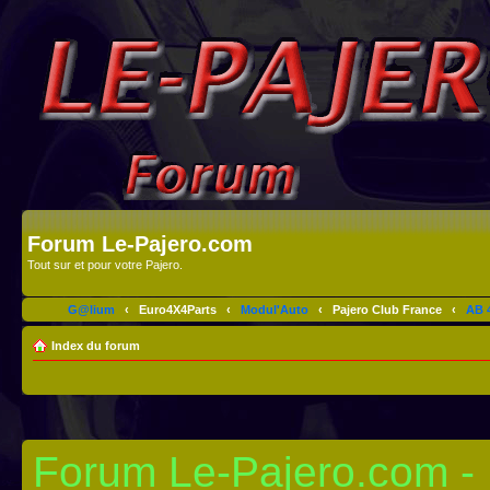
Forum Le-Pajero.com
Tout sur et pour votre Pajero.
G@lium
‹
Euro4X4Parts
‹
Modul'Auto
‹
Pajero Club France
‹
AB 4
Index du forum
Forum Le-Pajero.com - I