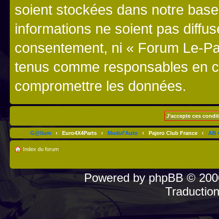
soient stockées dans notre bas
informations ne soient pas diffus
consentement, ni « Forum Le-Paj
tenus comme responsables en cas
compromettre les données.
G@lium
‹
Euro4X4Parts
‹
Modul'Auto
‹
Pajero Club France
‹
AB 4
Index du forum
Powered by
phpBB
© 2000
Traductio