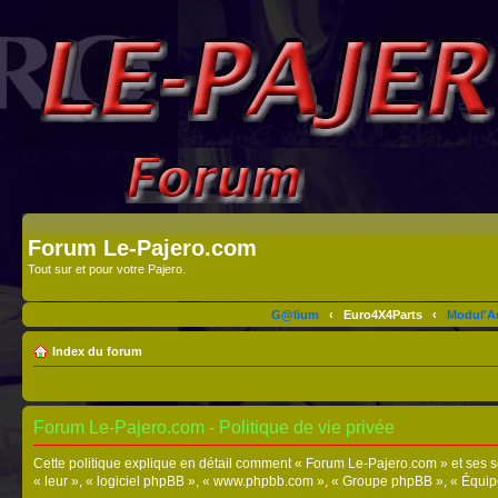
Forum Le-Pajero.com
Tout sur et pour votre Pajero.
G@lium
‹
Euro4X4Parts
‹
Modul'A
Index du forum
Forum Le-Pajero.com - Politique de vie privée
Cette politique explique en détail comment « Forum Le-Pajero.com » et ses socié
« leur », « logiciel phpBB », « www.phpbb.com », « Groupe phpBB », « Équipes 