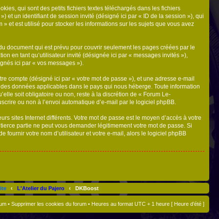
s, qui sont des petits fichiers textes téléchargés dans les fichiers
) et un identifiant de session invité (désigné ici par « ID de la session »), qui
et est utilisé pour stocker les informations sur les sujets que vous avez
du document qui est prévu pour couvrir seulement les pages créées par le
on en tant qu’utilisateur invité (désignée ici par « messages invités »),
ignés ici par « vos messages »).
tre compte (désigné ici par « votre mot de passe »), et une adresse e-mail
on des données applicables dans le pays qui nous héberge. Toute information
elle soit obligatoire ou non, reste à la discrétion de « Forum Le-
scrire ou non à l’envoi automatique d’e-mail par le logiciel phpBB.
rs sites Internet différents. Votre mot de passe est le moyen d’accès à votre
ierce partie ne peut vous demander légitimement votre mot de passe. Si
ournir votre nom d’utilisateur et votre e-mail, alors le logiciel phpBB
ite
‹
L'Atelier du Pajero
‹
DKBoost
rum
•
Supprimer les cookies du forum
• Heures au format UTC + 1 heure [ Heure d’été ]