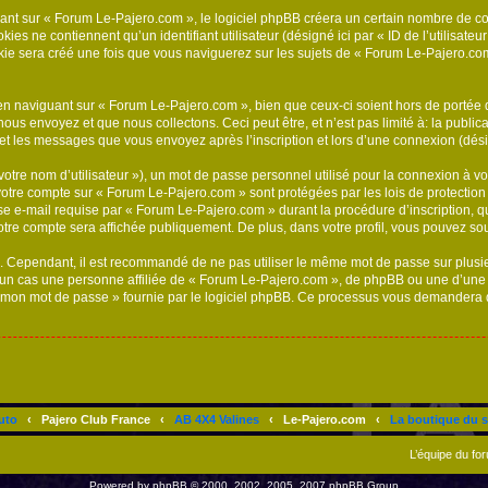
t sur « Forum Le-Pajero.com », le logiciel phpBB créera un certain nombre de cookie
s ne contiennent qu’un identifiant utilisateur (désigné ici par « ID de l’utilisateur »
e sera créé une fois que vous naviguerez sur les sujets de « Forum Le-Pajero.com » 
n naviguant sur « Forum Le-Pajero.com », bien que ceux-ci soient hors de portée 
s envoyez et que nous collectons. Ceci peut être, et n’est pas limité à: la publicati
) et les messages que vous envoyez après l’inscription et lors d’une connexion (dés
otre nom d’utilisateur »), un mot de passe personnel utilisé pour la connexion à vo
r votre compte sur « Forum Le-Pajero.com » sont protégées par les lois de protecti
e e-mail requise par « Forum Le-Pajero.com » durant la procédure d’inscription, qu’
tre compte sera affichée publiquement. De plus, dans votre profil, vous pouvez sou
é. Cependant, il est recommandé de ne pas utiliser le même mot de passe sur plusieu
n cas une personne affiliée de « Forum Le-Pajero.com », de phpBB ou une d’une t
u mon mot de passe » fournie par le logiciel phpBB. Ce processus vous demandera de f
uto
‹
Pajero Club France
‹
AB 4X4 Valines
‹
Le-Pajero.com
‹
La boutique du s
L’équipe du fo
Powered by
phpBB
© 2000, 2002, 2005, 2007 phpBB Group