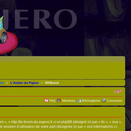
ite
‹
L'Atelier du Pajero
‹
DKBoost
FAQ
Membres
M’enregistrer
Connexion
, « http://le-forum-du-pajero.fr ») et phpBB (désigné ici par « ils », « eux »,
ession d’utilisation de votre part (désignée ici par « vos informations »).