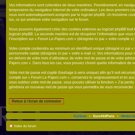
Vos informations sont collectées de deux manières. Premièrement, en naviguan
temporaires du navigateur Internet de votre ordinateur. Les deux premiers cookie
vous sont automatiquement assignés par le logiciel phpBB. Un troisième cooki
lus, ce qui améliore votre navigation sur le forum.
Nous pouvons également créer des cookies externes au logiciel phpBB tout e
logiciel phpBB. La seconde manière est de récupérer l’information que vous nou
l’inscription sur « Forum Le-Pajero.com » (désignée ici par « votre compte »
Votre compte contiendra au minimum un identifiant unique (désigné ici par « v
personnelle valide (désignée ici par « votre e-mail »). Vos informations pou
en-dehors de votre nom d’utilisateur, de votre mot de passe et de votre adress
Pajero.com ». Dans tous les cas, vous pouvez choisir quelle information de vo
Votre mot de passe est crypté (hashage à sens unique) afin qu’il soit sécuris
compte sur « Forum Le-Pajero.com », conservez-le soigneusement et en aucu
vous oubliez votre mot de passe, vous pouvez utiliser la fonction « J’ai perd
générera un nouveau mot de passe qui vous permettra de vous reconnecter.
Retour à l’écran de connexion
G@lium
‹
Euro4X4Parts
‹
Modul'A
Index du forum