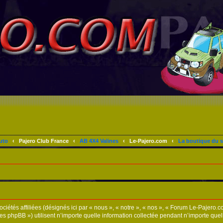
uto
‹
Pajero Club France
‹
AB 4X4 Valines
‹
Le-Pajero.com
‹
La boutique du s
tés affiliées (désignés ici par « nous », « notre », « nos », « Forum Le-Pajero.com »
phpBB ») utilisent n’importe quelle information collectée pendant n’importe quelle s