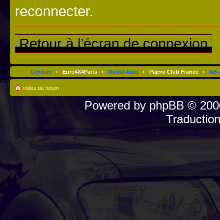
reconnecter.
Retour à l’écran de connexion
G@lium
‹
Euro4X4Parts
‹
Modul'Auto
‹
Pajero Club France
‹
AB 4
Index du forum
Powered by
phpBB
© 2000
Traductio