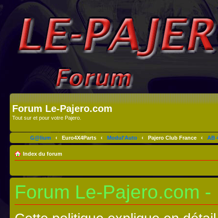
Forum Le-Pajero.com
Tout sur et pour votre Pajero.
G@lium
‹
Euro4X4Parts
‹
Modul'Auto
‹
Pajero Club France
‹
AB 4
Index du forum
Forum Le-Pajero.com - P