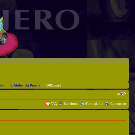
ite
‹
L'Atelier du Pajero
‹
DKBoost
FAQ
Membres
M’enregistrer
Connexion