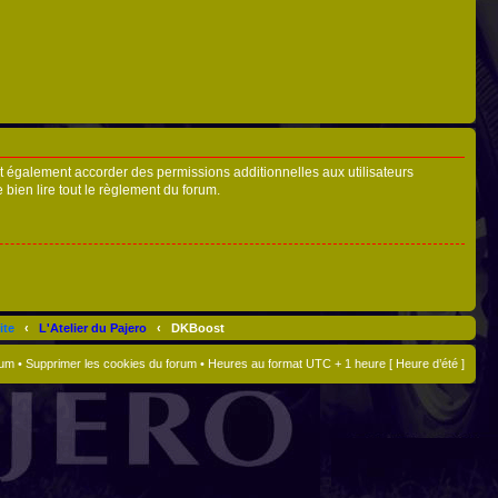
t également accorder des permissions additionnelles aux utilisateurs
 bien lire tout le règlement du forum.
ite
‹
L'Atelier du Pajero
‹
DKBoost
rum
•
Supprimer les cookies du forum
• Heures au format UTC + 1 heure [ Heure d’été ]