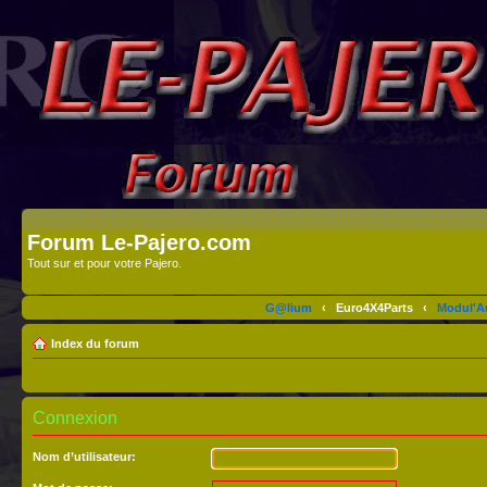
Forum Le-Pajero.com
Tout sur et pour votre Pajero.
G@lium
‹
Euro4X4Parts
‹
Modul'A
Index du forum
Connexion
Nom d’utilisateur: