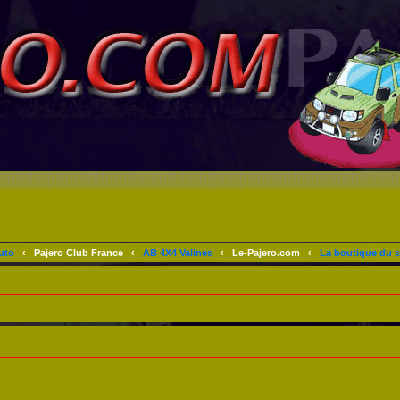
uto
‹
Pajero Club France
‹
AB 4X4 Valines
‹
Le-Pajero.com
‹
La boutique du s