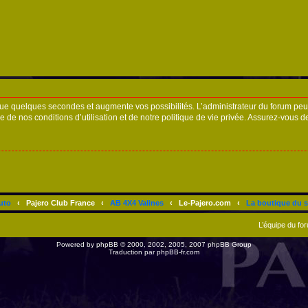
ue quelques secondes et augmente vos possibilités. L’administrateur du forum peu
 de nos conditions d’utilisation et de notre politique de vie privée. Assurez-vous de
uto
‹
Pajero Club France
‹
AB 4X4 Valines
‹
Le-Pajero.com
‹
La boutique du s
L’équipe du fo
Powered by
phpBB
© 2000, 2002, 2005, 2007 phpBB Group
Traduction par
phpBB-fr.com