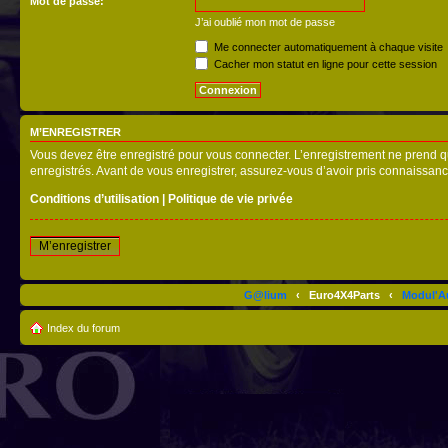
Mot de passe:
J’ai oublié mon mot de passe
Me connecter automatiquement à chaque visite
Cacher mon statut en ligne pour cette session
M’ENREGISTRER
Vous devez être enregistré pour vous connecter. L’enregistrement ne prend q
enregistrés. Avant de vous enregistrer, assurez-vous d’avoir pris connaissance
Conditions d’utilisation
|
Politique de vie privée
M’enregistrer
G@lium
‹
Euro4X4Parts
‹
Modul'A
Index du forum