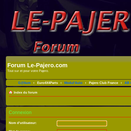
Forum Le-Pajero.com
Tout sur et pour votre Pajero.
G@lium
‹
Euro4X4Parts
‹
Modul'Auto
‹
Pajero Club France
‹
AB 4
Index du forum
Connexion
Nom d’utilisateur: