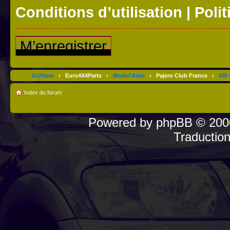
Conditions d’utilisation
|
Polit
M’enregistrer
G@lium
‹
Euro4X4Parts
‹
Modul'Auto
‹
Pajero Club France
‹
AB 4
Index du forum
Powered by
phpBB
© 2000
Traductio