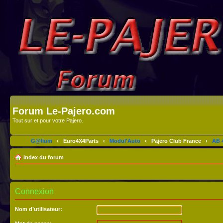
Forum Le-Pajero.com
Tout sur et pour votre Pajero.
G@lium
‹
Euro4X4Parts
‹
Modul'Auto
‹
Pajero Club France
‹
AB 4
Index du forum
Connexion
Nom d’utilisateur: