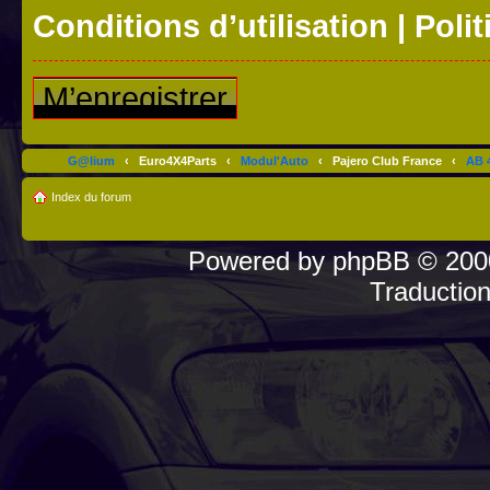
Conditions d’utilisation
|
Polit
M’enregistrer
G@lium
‹
Euro4X4Parts
‹
Modul'Auto
‹
Pajero Club France
‹
AB 4
Index du forum
Powered by
phpBB
© 2000
Traductio