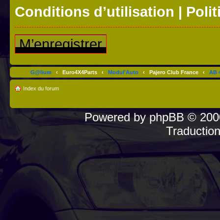
Conditions d’utilisation
|
Polit
M’enregistrer
G@lium
‹
Euro4X4Parts
‹
Modul'Auto
‹
Pajero Club France
‹
AB 4
Index du forum
Powered by
phpBB
© 2000
Traductio