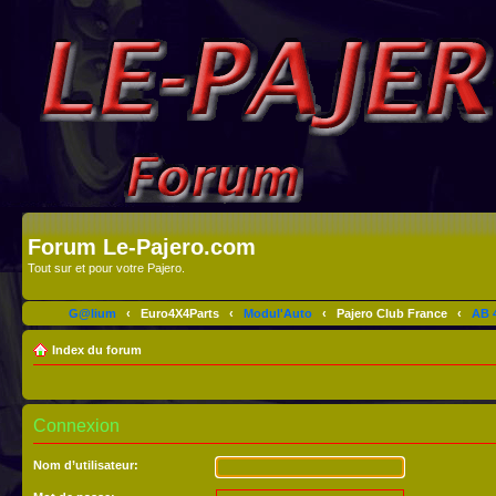
Forum Le-Pajero.com
Tout sur et pour votre Pajero.
G@lium
‹
Euro4X4Parts
‹
Modul'Auto
‹
Pajero Club France
‹
AB 4
Index du forum
Connexion
Nom d’utilisateur: