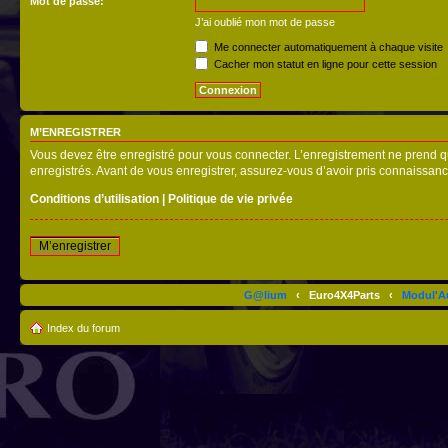
Mot de passe:
J’ai oublié mon mot de passe
Me connecter automatiquement à chaque visite
Cacher mon statut en ligne pour cette session
M’ENREGISTRER
Vous devez être enregistré pour vous connecter. L’enregistrement ne prend q
enregistrés. Avant de vous enregistrer, assurez-vous d’avoir pris connaissance
Conditions d’utilisation
|
Politique de vie privée
M’enregistrer
G@lium
‹
Euro4X4Parts
‹
Modul'A
Index du forum