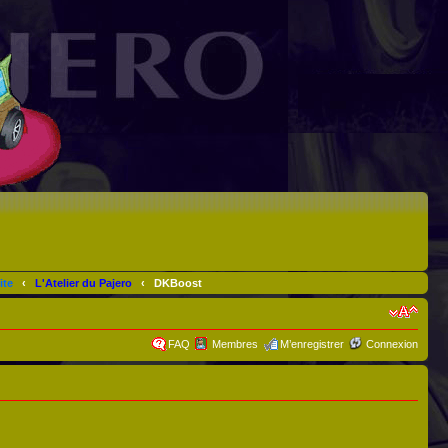
ite
‹
L'Atelier du Pajero
‹
DKBoost
FAQ
Membres
M’enregistrer
Connexion