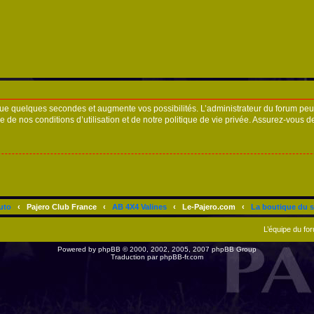
ue quelques secondes et augmente vos possibilités. L’administrateur du forum peu
 de nos conditions d’utilisation et de notre politique de vie privée. Assurez-vous de
uto
‹
Pajero Club France
‹
AB 4X4 Valines
‹
Le-Pajero.com
‹
La boutique du s
L’équipe du fo
Powered by
phpBB
© 2000, 2002, 2005, 2007 phpBB Group
Traduction par
phpBB-fr.com