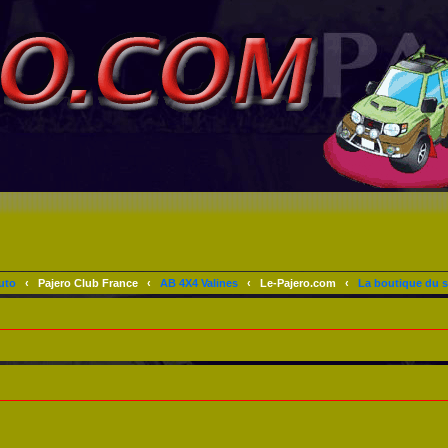
uto
‹
Pajero Club France
‹
AB 4X4 Valines
‹
Le-Pajero.com
‹
La boutique du s