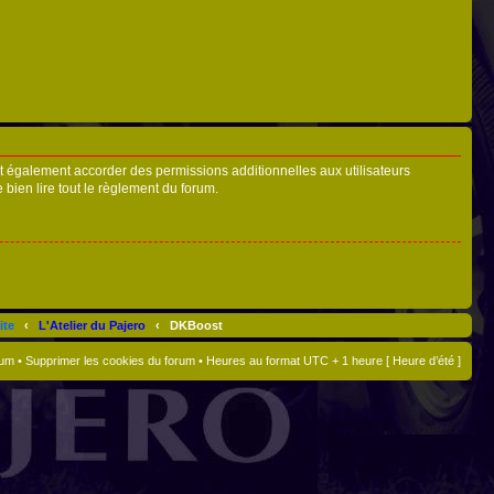
t également accorder des permissions additionnelles aux utilisateurs
 bien lire tout le règlement du forum.
ite
‹
L'Atelier du Pajero
‹
DKBoost
rum
•
Supprimer les cookies du forum
• Heures au format UTC + 1 heure [ Heure d’été ]