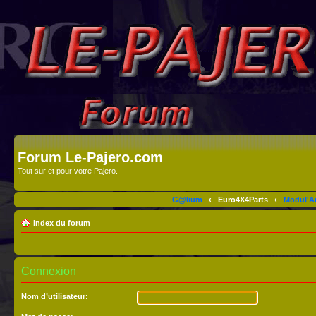
Forum Le-Pajero.com
Tout sur et pour votre Pajero.
G@lium
‹
Euro4X4Parts
‹
Modul'A
Index du forum
Connexion
Nom d’utilisateur: