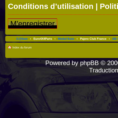
Conditions d’utilisation
|
Polit
M’enregistrer
G@lium
‹
Euro4X4Parts
‹
Modul'Auto
‹
Pajero Club France
‹
AB 4
Index du forum
Powered by
phpBB
© 2000
Traductio